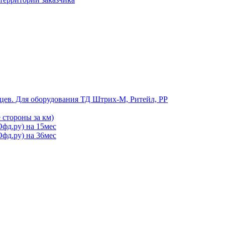
цев. Для оборудования ТД Штрих-М, Ритейл, РР
 стороны за км)
фд.ру) на 15мес
фд.ру) на 36мес