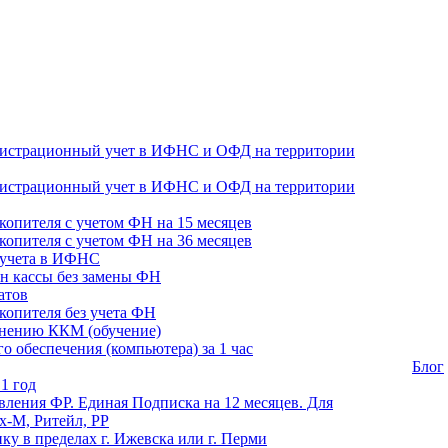
гистрационный учет в ИФНС и ОФД на территории
гистрационный учет в ИФНС и ОФД на территории
копителя с учетом ФН на 15 месяцев
копителя с учетом ФН на 36 месяцев
 учета в ИФНС
н кассы без замены ФН
атов
копителя без учета ФН
енению ККМ (обучение)
 обеспечения (компьютера) за 1 час
Блог
1 год
ления ФР. Единая Подписка на 12 месяцев. Для
-М, Ритейл, РР
ику в пределах г. Ижевска или г. Перми