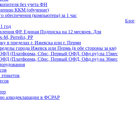
копителя без учета ФН
енению ККМ (обучение)
 обеспечения (компьютера) за 1 час
Блог
1 год
ления ФР. Единая Подписка на 12 месяцев. Для
-М, Ритейл, РР
ику в пределах г. Ижевска или г. Перми
ределы города Ижевск или Пермь (в обе стороны за км)
ОФД (Платформа, Сбис, Первый ОФД, Офд.ру) на 15мес
ОФД (Платформа, Сбис, Первый ОФД, Офд.ру) на 36мес
борудования
сов
 этикеток
есов
тер
ию алкодекларации в ФСРАР