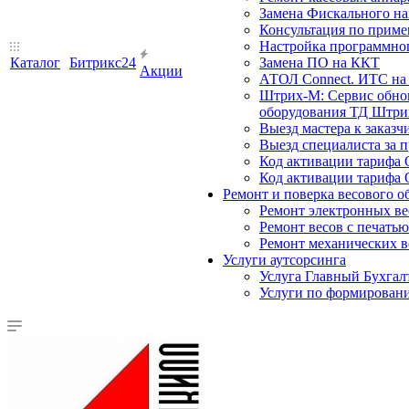
Замена Фискального на
Консультация по прим
Настройка программного
Каталог
Битрикс24
Замена ПО на ККТ
Акции
АТОЛ Connect. ИТС на 
Штрих-М: Сервис обнов
оборудования ТД Штрих
Выезд мастера к заказч
Выезд специалиста за п
Код активации тарифа 
Код активации тарифа 
Ремонт и поверка весового о
Ремонт электронных ве
Ремонт весов с печатью
Ремонт механических в
Услуги аутсорсинга
Услуга Главный Бухгал
Услуги по формирован