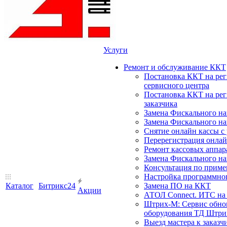
Услуги
Ремонт и обслуживание ККТ
Постановка ККТ на ре
сервисного центра
Постановка ККТ на ре
заказчика
Замена Фискального на
Замена Фискального на
Снятие онлайн кассы с
Перерегистрация онлай
Ремонт кассовых аппар
Замена Фискального на
Консультация по прим
Настройка программного
Каталог
Битрикс24
Замена ПО на ККТ
Акции
АТОЛ Connect. ИТС на 
Штрих-М: Сервис обнов
оборудования ТД Штрих
Выезд мастера к заказч