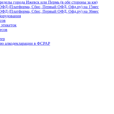
ределы города Ижевск или Пермь (в обе стороны за км)
ОФД (Платформа, Сбис, Первый ОФД, Офд.ру) на 15мес
ОФД (Платформа, Сбис, Первый ОФД, Офд.ру) на 36мес
борудования
сов
 этикеток
есов
тер
ию алкодекларации в ФСРАР