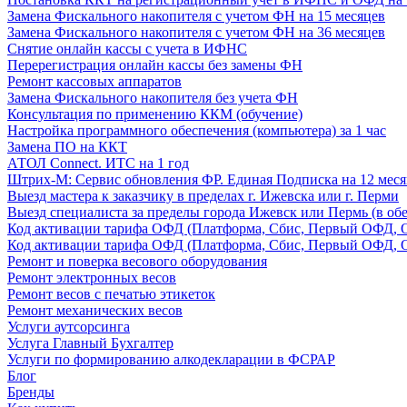
Замена Фискального накопителя с учетом ФН на 15 месяцев
Замена Фискального накопителя с учетом ФН на 36 месяцев
Снятие онлайн кассы с учета в ИФНС
Перерегистрация онлайн кассы без замены ФН
Ремонт кассовых аппаратов
Замена Фискального накопителя без учета ФН
Консультация по применению ККМ (обучение)
Настройка программного обеспечения (компьютера) за 1 час
Замена ПО на ККТ
АТОЛ Connect. ИТС на 1 год
Штрих-М: Сервис обновления ФР. Единая Подписка на 12 меся
Выезд мастера к заказчику в пределах г. Ижевска или г. Перми
Выезд специалиста за пределы города Ижевск или Пермь (в обе
Код активации тарифа ОФД (Платформа, Сбис, Первый ОФД, О
Код активации тарифа ОФД (Платформа, Сбис, Первый ОФД, О
Ремонт и поверка весового оборудования
Ремонт электронных весов
Ремонт весов с печатью этикеток
Ремонт механических весов
Услуги аутсорсинга
Услуга Главный Бухгалтер
Услуги по формированию алкодекларации в ФСРАР
Блог
Бренды