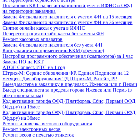
Постановка ККТ на регистрационный учет в ИФНС и ОФД
на территории заказчика
Замена Фискального накопителя с учетом ФН на 15 месяцев
Замена Фискального накопителя с учетом ФН на 36 месяцев
Снятие онлайн кассы с учета в ИФНС
Перерегистрация онлайн кассы без замены ФН
Ремонт кассовых аппаратов
Замена Фискального накопителя без учета ФН
Консультация по применению ККМ (обучение)
Настройка программного обеспечения (компьютера) за 1 час
Замена ПО на ККТ
АТОЛ Connect. ИТС на 1 год
Штрих-М: Сервис обновления ФР. Единая Подписка на 12
месяцев. Для оборудования ТД Штрих-М, Ритейл, РР
Выезд мастера к заказчику в пределах г. Ижевска или г. Перми
Выезд специалиста за пределы города Ижевск или Пермь (в
обе стороны за км)
Код активации тарифа ОФД (Платформа, Сбис, Первый ОФД,
Офд.ру) на 15мес
Код активации тарифа ОФД (Платформа, Сбис, Первый ОФД,
Офд.ру) на 36мес
Ремонт и поверка весового оборудования
Ремонт электронных весов
Ремонт весов с печатью этикеток