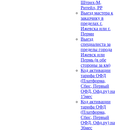
Штрих-М,
Ритейл, РР
Выезд мастера к
заказчику в
пределах г.
Ижевска или г.
Перми
Выезд
специалиста за
пределы города
Ижевск или
Пермь (в обе
стороны за км)
Код активации
тарифа ОФД
(Платформа,
Сбис, Первый
ОФД, Офд.ру) на
15мес
Код активации
тарифа ОФД
(Платформа,
Сбис, Первый
ОФД, Офд.ру) на
36мес