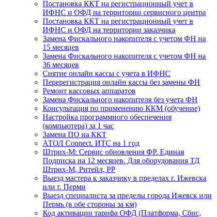
Постановка ККТ на регистрационный учет в
ИФНС и ОФД на территории сервисного центра
Постановка ККТ на регистрационный учет в
ИФНС и ОФД на территории заказчика
Замена Фискального накопителя с учетом ФН на
15 месяцев
Замена Фискального накопителя с учетом ФН на
36 месяцев
Снятие онлайн кассы с учета в ИФНС
Перерегистрация онлайн кассы без замены ФН
Ремонт кассовых аппаратов
Замена Фискального накопителя без учета ФН
Консультация по применению ККМ (обучение)
Настройка программного обеспечения
(компьютера) за 1 час
Замена ПО на ККТ
АТОЛ Connect. ИТС на 1 год
Штрих-М: Сервис обновления ФР. Единая
Подписка на 12 месяцев. Для оборудования ТД
Штрих-М, Ритейл, РР
Выезд мастера к заказчику в пределах г. Ижевска
или г. Перми
Выезд специалиста за пределы города Ижевск или
Пермь (в обе стороны за км)
Код активации тарифа ОФД (Платформа, Сбис,