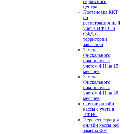
сервисного
центра
Постановка ККТ
на
регистрационный
учет в ИФНС и
ОФД на
территории
заказчика
Замена
Фискального
накопителя с
учетом ФН на 15
месяцев
Замена
Фискального
накопителя с
учетом ФН на 36
месяцев
Снятие онлайн
кассы с учета в
ИФНС
Перерегистрация
онлайн кассы без
замены ФН