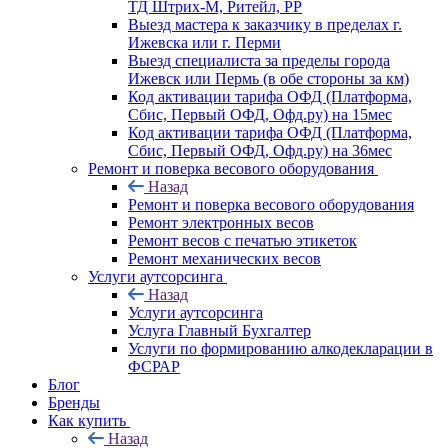
ТД Штрих-М, Ритейл, РР
Выезд мастера к заказчику в пределах г.
Ижевска или г. Перми
Выезд специалиста за пределы города
Ижевск или Пермь (в обе стороны за км)
Код активации тарифа ОФД (Платформа,
Сбис, Первый ОФД, Офд.ру) на 15мес
Код активации тарифа ОФД (Платформа,
Сбис, Первый ОФД, Офд.ру) на 36мес
Ремонт и поверка весового оборудования
Назад
Ремонт и поверка весового оборудования
Ремонт электронных весов
Ремонт весов с печатью этикеток
Ремонт механических весов
Услуги аутсорсинга
Назад
Услуги аутсорсинга
Услуга Главный Бухгалтер
Услуги по формированию алкодекларации в
ФСРАР
Блог
Бренды
Как купить
Назад