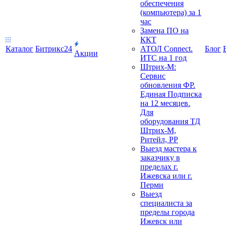
обеспечения
(компьютера) за 1
час
Замена ПО на
ККТ
Каталог
Битрикс24
АТОЛ Connect.
Блог
Акции
ИТС на 1 год
Штрих-М:
Сервис
обновления ФР.
Единая Подписка
на 12 месяцев.
Для
оборудования ТД
Штрих-М,
Ритейл, РР
Выезд мастера к
заказчику в
пределах г.
Ижевска или г.
Перми
Выезд
специалиста за
пределы города
Ижевск или