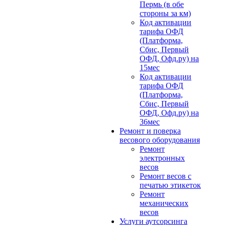
Пермь (в обе
стороны за км)
Код активации
тарифа ОФД
(Платформа,
Сбис, Первый
ОФД, Офд.ру) на
15мес
Код активации
тарифа ОФД
(Платформа,
Сбис, Первый
ОФД, Офд.ру) на
36мес
Ремонт и поверка
весового оборудования
Ремонт
электронных
весов
Ремонт весов с
печатью этикеток
Ремонт
механических
весов
Услуги аутсорсинга