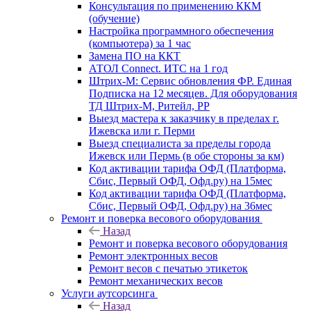
Консультация по применению ККМ
(обучение)
Настройка программного обеспечения
(компьютера) за 1 час
Замена ПО на ККТ
АТОЛ Connect. ИТС на 1 год
Штрих-М: Сервис обновления ФР. Единая
Подписка на 12 месяцев. Для оборудования
ТД Штрих-М, Ритейл, РР
Выезд мастера к заказчику в пределах г.
Ижевска или г. Перми
Выезд специалиста за пределы города
Ижевск или Пермь (в обе стороны за км)
Код активации тарифа ОФД (Платформа,
Сбис, Первый ОФД, Офд.ру) на 15мес
Код активации тарифа ОФД (Платформа,
Сбис, Первый ОФД, Офд.ру) на 36мес
Ремонт и поверка весового оборудования
Назад
Ремонт и поверка весового оборудования
Ремонт электронных весов
Ремонт весов с печатью этикеток
Ремонт механических весов
Услуги аутсорсинга
Назад