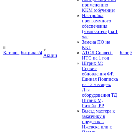
применению
ККМ (обучение)
Настройка
программного
обеспечения
(компьютера) за 1
час
Замена ПО на
ККТ
Каталог
Битрикс24
АТОЛ Connect.
Блог
Акции
ИТС на 1 год
Штрих-М:
Сервис
обновления ФР.
Единая Подписка
на 12 месяцев.
Для
оборудования ТД
Штрих-М,
Ритейл, РР
Выезд мастера к
заказчику в
пределах г.
Ижевска или г.