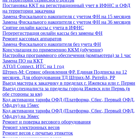
Постановка ККТ на регистрационный учет в ИФНС и ОФД
на территории заказчика
Замена Фискального накопителя с учетом ФН на 15 месяцев
Замена Фискального накопителя с учетом ФН на 36 месяцев
Снятие онлайн кассы с учета в ИФНС
Перерегистрация онлайн кассы без замены ФН
Ремонт кассовых аппаратов
Замена Фискального накопителя без учета ФН
Консультация по применению ККМ (обучение)
Настройка программного обеспечения (компьютера) за 1 час
Замена ПО на ККТ
АТОЛ Connect. ИТС на 1 год
Штрих-М: Сервис обновления ФР. Единая Подписка на 12
месяцев. Для оборудования ТД Штрих-М, Ритейл, РР
Выезд мастера к заказчику в пределах г. Ижевска или г. Перми
Выезд специалиста за пределы города Ижевск или Пермь (в
обе стороны за км)
Код активации тарифа ОФД (Платформа, Сбис, Первый ОФД,
Офд.ру) на 15мес
Код активации тарифа ОФД (Платформа, Сбис, Первый ОФД,
Офд.ру) на 36мес
Ремонт и поверка весового оборудования
Ремонт электронных весов
Ремонт весов с печатью этикеток