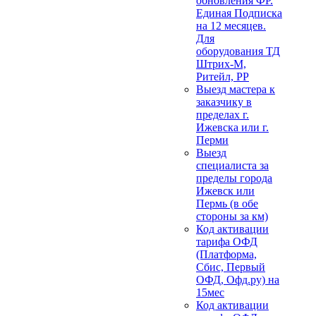
обновления ФР.
Единая Подписка
на 12 месяцев.
Для
оборудования ТД
Штрих-М,
Ритейл, РР
Выезд мастера к
заказчику в
пределах г.
Ижевска или г.
Перми
Выезд
специалиста за
пределы города
Ижевск или
Пермь (в обе
стороны за км)
Код активации
тарифа ОФД
(Платформа,
Сбис, Первый
ОФД, Офд.ру) на
15мес
Код активации