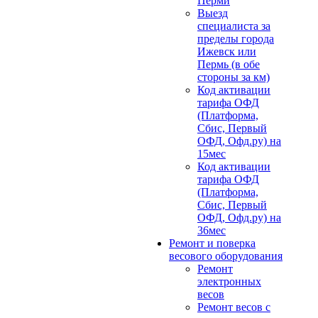
Перми
Выезд
специалиста за
пределы города
Ижевск или
Пермь (в обе
стороны за км)
Код активации
тарифа ОФД
(Платформа,
Сбис, Первый
ОФД, Офд.ру) на
15мес
Код активации
тарифа ОФД
(Платформа,
Сбис, Первый
ОФД, Офд.ру) на
36мес
Ремонт и поверка
весового оборудования
Ремонт
электронных
весов
Ремонт весов с