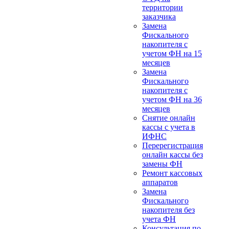
территории
заказчика
Замена
Фискального
накопителя с
учетом ФН на 15
месяцев
Замена
Фискального
накопителя с
учетом ФН на 36
месяцев
Снятие онлайн
кассы с учета в
ИФНС
Перерегистрация
онлайн кассы без
замены ФН
Ремонт кассовых
аппаратов
Замена
Фискального
накопителя без
учета ФН
Консультация по