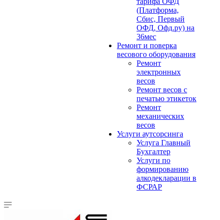
тарифа ОФД
(Платформа,
Сбис, Первый
ОФД, Офд.ру) на
36мес
Ремонт и поверка
весового оборудования
Ремонт
электронных
весов
Ремонт весов с
печатью этикеток
Ремонт
механических
весов
Услуги аутсорсинга
Услуга Главный
Бухгалтер
Услуги по
формированию
алкодекларации в
ФСРАР