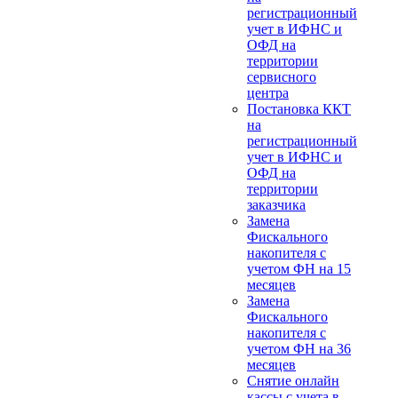
регистрационный
учет в ИФНС и
ОФД на
территории
сервисного
центра
Постановка ККТ
на
регистрационный
учет в ИФНС и
ОФД на
территории
заказчика
Замена
Фискального
накопителя с
учетом ФН на 15
месяцев
Замена
Фискального
накопителя с
учетом ФН на 36
месяцев
Снятие онлайн
кассы с учета в