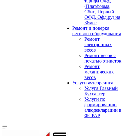
тарифа ОФД
(Платформа,
Сбис, Первый
ОФД, Офд.ру) на
36мес
Ремонт и поверка
весового оборудования
Ремонт
электронных
весов
Ремонт весов с
печатью этикеток
Ремонт
механических
весов
Услуги аутсорсинга
Услуга Главный
Бухгалтер
Услуги по
формированию
алкодекларации в
ФСРАР