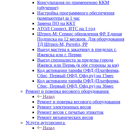
Консультация по применению ККМ
(обучение)
Настройка программного обеспечения
(компьютера) за 1 час
Замена ПО на ККТ
АТОЛ Connect. ИТС на 1 год
Штрих-М: Сервис обновления ФР. Единая
Подписка на 12 месяцев. Для оборудования
ТД Штрих-М, Ритейл, РР
Выезд мастера к заказчику в пределах г.
Ижевска или г. Перми
Выезд специалиста за пределы города
Ижевск или Пермь (в обе стороны за км)
Код активации тарифа ОФД (Платформа,
Сбис, Первый ОФД, Офд.ру) на 15мес
Код активации тарифа ОФД (Платформа,
Сбис, Первый ОФД, Офд.ру) на 36мес
Ремонт и поверка весового оборудования
Назад
Ремонт и поверка весового оборудования
Ремонт электронных весов
Ремонт весов с печатью этикеток
Ремонт механических весов
Услуги аутсорсинга
Назад