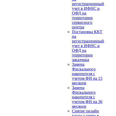
регистрационный
учет в ИФНС и
ОФД на
территории
сервисного
центра
Постановка ККТ
на
регистрационный
учет в ИФНС и
ОФД на
территории
заказчика
Замена
Фискального
накопителя с
учетом ФН на 15
месяцев
Замена
Фискального
накопителя с
учетом ФН на 36
месяцев
Снятие онлайн
кассы с учета в