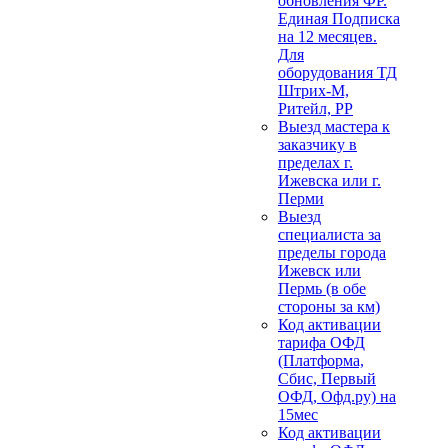
обновления ФР.
Единая Подписка
на 12 месяцев.
Для
оборудования ТД
Штрих-М,
Ритейл, РР
Выезд мастера к
заказчику в
пределах г.
Ижевска или г.
Перми
Выезд
специалиста за
пределы города
Ижевск или
Пермь (в обе
стороны за км)
Код активации
тарифа ОФД
(Платформа,
Сбис, Первый
ОФД, Офд.ру) на
15мес
Код активации