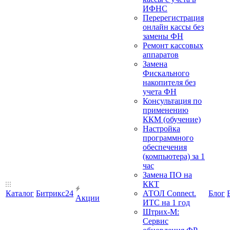
ИФНС
Перерегистрация
онлайн кассы без
замены ФН
Ремонт кассовых
аппаратов
Замена
Фискального
накопителя без
учета ФН
Консультация по
применению
ККМ (обучение)
Настройка
программного
обеспечения
(компьютера) за 1
час
Замена ПО на
ККТ
Каталог
Битрикс24
АТОЛ Connect.
Блог
Акции
ИТС на 1 год
Штрих-М:
Сервис