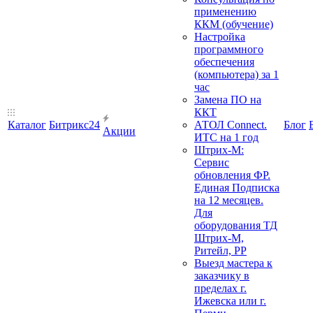
применению
ККМ (обучение)
Настройка
программного
обеспечения
(компьютера) за 1
час
Замена ПО на
ККТ
Каталог
Битрикс24
АТОЛ Connect.
Блог
Акции
ИТС на 1 год
Штрих-М:
Сервис
обновления ФР.
Единая Подписка
на 12 месяцев.
Для
оборудования ТД
Штрих-М,
Ритейл, РР
Выезд мастера к
заказчику в
пределах г.
Ижевска или г.