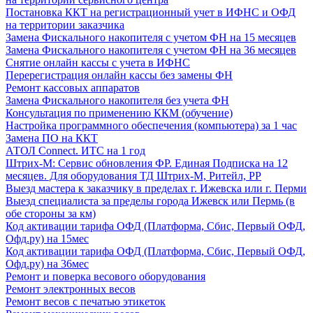
Постановка ККТ на регистрационный учет в ИФНС и ОФД
на территории заказчика
Замена Фискального накопителя с учетом ФН на 15 месяцев
Замена Фискального накопителя с учетом ФН на 36 месяцев
Снятие онлайн кассы с учета в ИФНС
Перерегистрация онлайн кассы без замены ФН
Ремонт кассовых аппаратов
Замена Фискального накопителя без учета ФН
Консультация по применению ККМ (обучение)
Настройка программного обеспечения (компьютера) за 1 час
Замена ПО на ККТ
АТОЛ Connect. ИТС на 1 год
Штрих-М: Сервис обновления ФР. Единая Подписка на 12
месяцев. Для оборудования ТД Штрих-М, Ритейл, РР
Выезд мастера к заказчику в пределах г. Ижевска или г. Перми
Выезд специалиста за пределы города Ижевск или Пермь (в
обе стороны за км)
Код активации тарифа ОФД (Платформа, Сбис, Первый ОФД,
Офд.ру) на 15мес
Код активации тарифа ОФД (Платформа, Сбис, Первый ОФД,
Офд.ру) на 36мес
Ремонт и поверка весового оборудования
Ремонт электронных весов
Ремонт весов с печатью этикеток