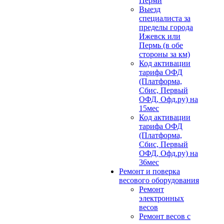
Перми
Выезд
специалиста за
пределы города
Ижевск или
Пермь (в обе
стороны за км)
Код активации
тарифа ОФД
(Платформа,
Сбис, Первый
ОФД, Офд.ру) на
15мес
Код активации
тарифа ОФД
(Платформа,
Сбис, Первый
ОФД, Офд.ру) на
36мес
Ремонт и поверка
весового оборудования
Ремонт
электронных
весов
Ремонт весов с