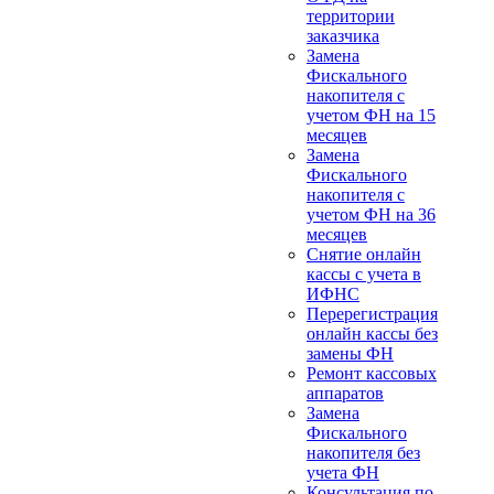
территории
заказчика
Замена
Фискального
накопителя с
учетом ФН на 15
месяцев
Замена
Фискального
накопителя с
учетом ФН на 36
месяцев
Снятие онлайн
кассы с учета в
ИФНС
Перерегистрация
онлайн кассы без
замены ФН
Ремонт кассовых
аппаратов
Замена
Фискального
накопителя без
учета ФН
Консультация по