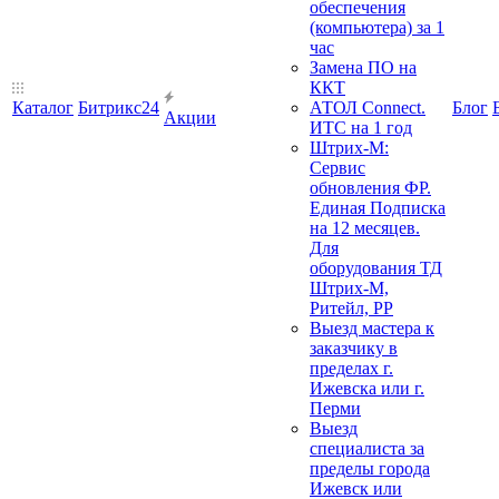
обеспечения
(компьютера) за 1
час
Замена ПО на
ККТ
Каталог
Битрикс24
АТОЛ Connect.
Блог
Акции
ИТС на 1 год
Штрих-М:
Сервис
обновления ФР.
Единая Подписка
на 12 месяцев.
Для
оборудования ТД
Штрих-М,
Ритейл, РР
Выезд мастера к
заказчику в
пределах г.
Ижевска или г.
Перми
Выезд
специалиста за
пределы города
Ижевск или