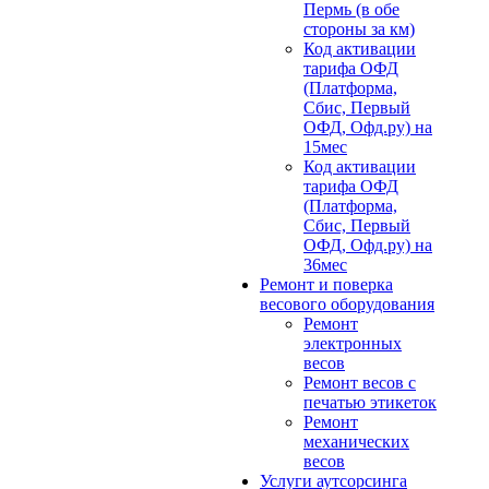
Пермь (в обе
стороны за км)
Код активации
тарифа ОФД
(Платформа,
Сбис, Первый
ОФД, Офд.ру) на
15мес
Код активации
тарифа ОФД
(Платформа,
Сбис, Первый
ОФД, Офд.ру) на
36мес
Ремонт и поверка
весового оборудования
Ремонт
электронных
весов
Ремонт весов с
печатью этикеток
Ремонт
механических
весов
Услуги аутсорсинга