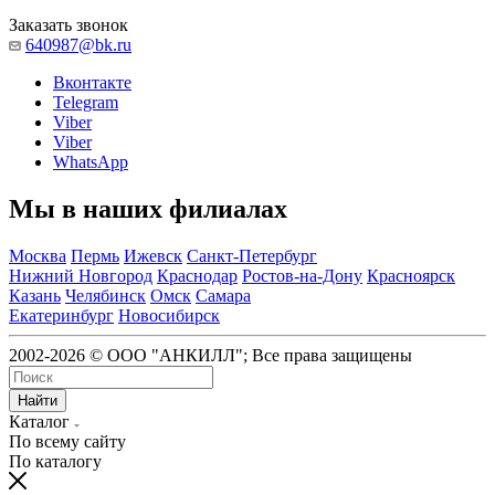
Заказать звонок
640987@bk.ru
Вконтакте
Telegram
Viber
Viber
WhatsApp
Мы в наших филиалах
Москва
Пермь
Ижевск
Санкт-Петербург
Нижний Новгород
Краснодар
Ростов-на-Дону
Красноярск
Казань
Челябинск
Омск
Самара
Екатеринбург
Новосибирск
2002-2026 © ООО "АНКИЛЛ"; Все права защищены
Найти
Каталог
По всему сайту
По каталогу