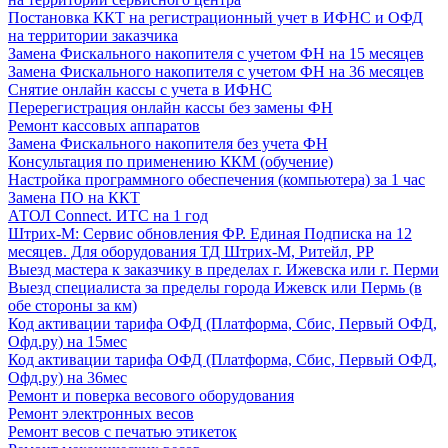
Постановка ККТ на регистрационный учет в ИФНС и ОФД
на территории заказчика
Замена Фискального накопителя с учетом ФН на 15 месяцев
Замена Фискального накопителя с учетом ФН на 36 месяцев
Снятие онлайн кассы с учета в ИФНС
Перерегистрация онлайн кассы без замены ФН
Ремонт кассовых аппаратов
Замена Фискального накопителя без учета ФН
Консультация по применению ККМ (обучение)
Настройка программного обеспечения (компьютера) за 1 час
Замена ПО на ККТ
АТОЛ Connect. ИТС на 1 год
Штрих-М: Сервис обновления ФР. Единая Подписка на 12
месяцев. Для оборудования ТД Штрих-М, Ритейл, РР
Выезд мастера к заказчику в пределах г. Ижевска или г. Перми
Выезд специалиста за пределы города Ижевск или Пермь (в
обе стороны за км)
Код активации тарифа ОФД (Платформа, Сбис, Первый ОФД,
Офд.ру) на 15мес
Код активации тарифа ОФД (Платформа, Сбис, Первый ОФД,
Офд.ру) на 36мес
Ремонт и поверка весового оборудования
Ремонт электронных весов
Ремонт весов с печатью этикеток