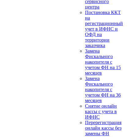
сервисного
центра
Постановка ККТ
на
регистрационный
учет в ИФНС и
ОФД на
территории
заказчика
Замена
Фискального
накопителя с
учетом ФН на 15
месяцев
Замена
Фискального
накопителя с
учетом ФН на 36
месяцев
Снятие онлайн
кассы с учета в
ИФНС
Перерегистрация
онлайн кассы без
замены ФН