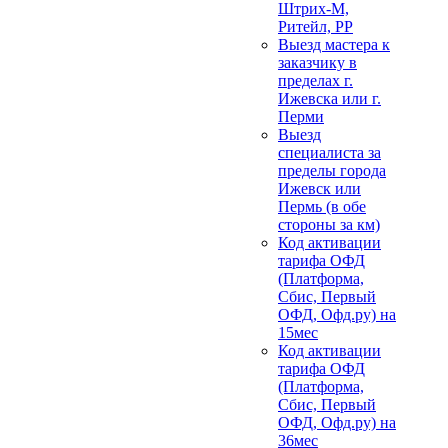
Штрих-М,
Ритейл, РР
Выезд мастера к
заказчику в
пределах г.
Ижевска или г.
Перми
Выезд
специалиста за
пределы города
Ижевск или
Пермь (в обе
стороны за км)
Код активации
тарифа ОФД
(Платформа,
Сбис, Первый
ОФД, Офд.ру) на
15мес
Код активации
тарифа ОФД
(Платформа,
Сбис, Первый
ОФД, Офд.ру) на
36мес