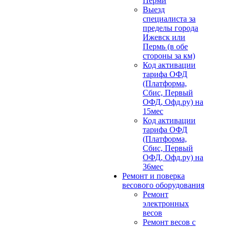
Перми
Выезд
специалиста за
пределы города
Ижевск или
Пермь (в обе
стороны за км)
Код активации
тарифа ОФД
(Платформа,
Сбис, Первый
ОФД, Офд.ру) на
15мес
Код активации
тарифа ОФД
(Платформа,
Сбис, Первый
ОФД, Офд.ру) на
36мес
Ремонт и поверка
весового оборудования
Ремонт
электронных
весов
Ремонт весов с