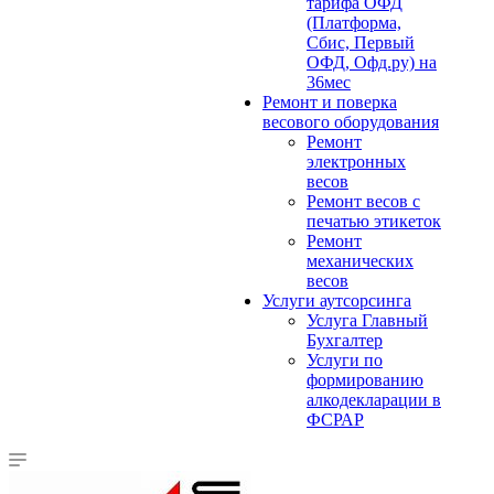
тарифа ОФД
(Платформа,
Сбис, Первый
ОФД, Офд.ру) на
36мес
Ремонт и поверка
весового оборудования
Ремонт
электронных
весов
Ремонт весов с
печатью этикеток
Ремонт
механических
весов
Услуги аутсорсинга
Услуга Главный
Бухгалтер
Услуги по
формированию
алкодекларации в
ФСРАР