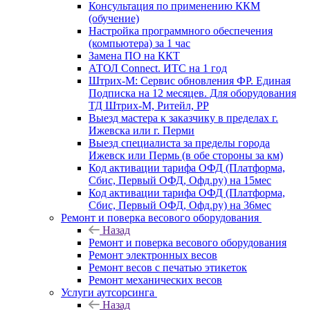
Консультация по применению ККМ
(обучение)
Настройка программного обеспечения
(компьютера) за 1 час
Замена ПО на ККТ
АТОЛ Connect. ИТС на 1 год
Штрих-М: Сервис обновления ФР. Единая
Подписка на 12 месяцев. Для оборудования
ТД Штрих-М, Ритейл, РР
Выезд мастера к заказчику в пределах г.
Ижевска или г. Перми
Выезд специалиста за пределы города
Ижевск или Пермь (в обе стороны за км)
Код активации тарифа ОФД (Платформа,
Сбис, Первый ОФД, Офд.ру) на 15мес
Код активации тарифа ОФД (Платформа,
Сбис, Первый ОФД, Офд.ру) на 36мес
Ремонт и поверка весового оборудования
Назад
Ремонт и поверка весового оборудования
Ремонт электронных весов
Ремонт весов с печатью этикеток
Ремонт механических весов
Услуги аутсорсинга
Назад