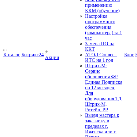
применению
ККМ (обучение)
Настройка
программного
обеспечения
(компьютера) за 1
час
Замена ПО на
ККТ
Каталог
Битрикс24
АТОЛ Connect.
Блог
Акции
ИТС на 1 год
Штрих-М:
Сервис
обновления ФР.
Единая Подписка
на 12 месяцев.
Для
оборудования ТД
Штрих-М,
Ритейл, РР
Выезд мастера к
заказчику в
пределах г.
Ижевска или г.