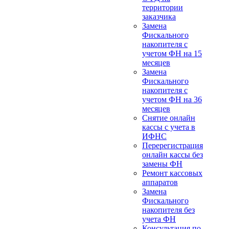
территории
заказчика
Замена
Фискального
накопителя с
учетом ФН на 15
месяцев
Замена
Фискального
накопителя с
учетом ФН на 36
месяцев
Снятие онлайн
кассы с учета в
ИФНС
Перерегистрация
онлайн кассы без
замены ФН
Ремонт кассовых
аппаратов
Замена
Фискального
накопителя без
учета ФН
Консультация по