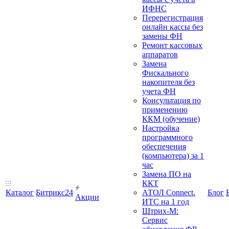
ИФНС
Перерегистрация
онлайн кассы без
замены ФН
Ремонт кассовых
аппаратов
Замена
Фискального
накопителя без
учета ФН
Консультация по
применению
ККМ (обучение)
Настройка
программного
обеспечения
(компьютера) за 1
час
Замена ПО на
ККТ
Каталог
Битрикс24
АТОЛ Connect.
Блог
Акции
ИТС на 1 год
Штрих-М:
Сервис