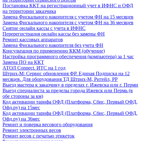
Постановка ККТ на регистрационный учет в ИФНС и ОФД
на территории заказчика
Замена Фискального накопителя с учетом ФН на 15 месяцев
Замена Фискального накопителя с учетом ФН на 36 месяцев
Снятие онлайн кассы с учета в ИФНС
Перерегистрация онлайн кассы без замены ФН
Ремонт кассовых аппаратов
Замена Фискального накопителя без учета ФН
Консультация по применению ККМ (обучение)
Настройка программного обеспечения (компьютера) за 1 час
Замена ПО на ККТ
АТОЛ Connect. ИТС на 1 год
Штрих-М: Сервис обновления ФР. Единая Подписка на 12
месяцев. Для оборудования ТД Штрих-М, Ритейл, РР
Выезд мастера к заказчику в пределах г. Ижевска или г. Перми
Выезд специалиста за пределы города Ижевск или Пермь (в
обе стороны за км)
Код активации тарифа ОФД (Платформа, Сбис, Первый ОФД,
Офд.ру) на 15мес
Код активации тарифа ОФД (Платформа, Сбис, Первый ОФД,
Офд.ру) на 36мес
Ремонт и поверка весового оборудования
Ремонт электронных весов
Ремонт весов с печатью этикеток