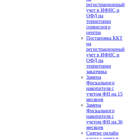
регистрационный
учет в ИФНС и
ОФД на
территории
сервисного
центра
Постановка ККТ
на
регистрационный
учет в ИФНС и
ОФД на
территории
заказчика
Замена
Фискального
накопителя с
учетом ФН на 15
месяцев
Замена
Фискального
накопителя с
учетом ФН на 36
месяцев
Снятие онлайн
кассы с учета в