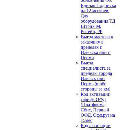
обновления ФР.
Единая Подписка
на 12 месяцев.
Для
оборудования ТД
Штрих-М,
Ритейл, РР
Выезд мастера к
заказчику в
пределах г.
Ижевска или г.
Перми
Выезд
специалиста за
пределы города
Ижевск или
Пермь (в обе
стороны за км)
Код активации
тарифа ОФД
(Платформа,
Сбис, Первый
ОФД, Офд.ру) на
15мес
Код активации