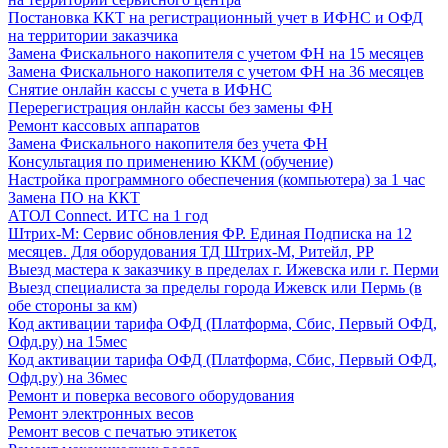
Постановка ККТ на регистрационный учет в ИФНС и ОФД
на территории заказчика
Замена Фискального накопителя с учетом ФН на 15 месяцев
Замена Фискального накопителя с учетом ФН на 36 месяцев
Снятие онлайн кассы с учета в ИФНС
Перерегистрация онлайн кассы без замены ФН
Ремонт кассовых аппаратов
Замена Фискального накопителя без учета ФН
Консультация по применению ККМ (обучение)
Настройка программного обеспечения (компьютера) за 1 час
Замена ПО на ККТ
АТОЛ Connect. ИТС на 1 год
Штрих-М: Сервис обновления ФР. Единая Подписка на 12
месяцев. Для оборудования ТД Штрих-М, Ритейл, РР
Выезд мастера к заказчику в пределах г. Ижевска или г. Перми
Выезд специалиста за пределы города Ижевск или Пермь (в
обе стороны за км)
Код активации тарифа ОФД (Платформа, Сбис, Первый ОФД,
Офд.ру) на 15мес
Код активации тарифа ОФД (Платформа, Сбис, Первый ОФД,
Офд.ру) на 36мес
Ремонт и поверка весового оборудования
Ремонт электронных весов
Ремонт весов с печатью этикеток