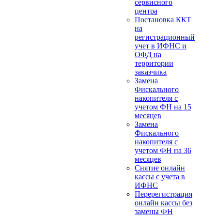
сервисного
центра
Постановка ККТ
на
регистрационный
учет в ИФНС и
ОФД на
территории
заказчика
Замена
Фискального
накопителя с
учетом ФН на 15
месяцев
Замена
Фискального
накопителя с
учетом ФН на 36
месяцев
Снятие онлайн
кассы с учета в
ИФНС
Перерегистрация
онлайн кассы без
замены ФН