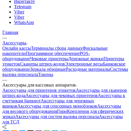
Вконтакте
Telegram
Viber
Viber
WhatsApp
Главная
—
Аксессуары
Онлайн кассы
Терминалы сбора данных
Фискальные
накопители
Программное обеспечение
POS-
оборудование
Чековые принтеры
Денежные ящики
Принтеры
этикеток
Сканеры штрих-кодов
Электронные весы
Банковское
оборудование
Зеркала обзорные
Расходные материалы
Системы
вызова персонала
Токены
—
Аксессуары для кассовых аппаратов
Аксессуары для принтеров этикеток
Аксессуары для сканеров
штрих-кода
Аксессуары для чековых принтеров
Аксессуары к
счетчикам банкнот
Аксессуары для денежных
ящиков
Аксессуары для сенсорных моноблоков
Аксессуары
для весового оборудования
Гири
Крепления для сферических
зеркал
Аксессуары для систем вызова персонала
Аксессуары
для ТСД