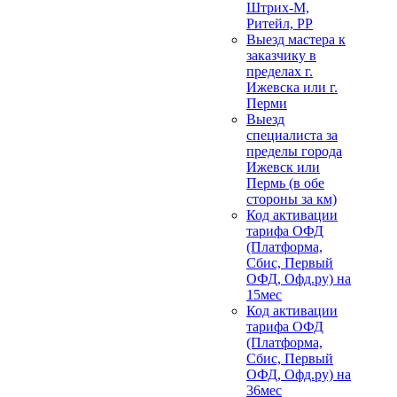
Штрих-М,
Ритейл, РР
Выезд мастера к
заказчику в
пределах г.
Ижевска или г.
Перми
Выезд
специалиста за
пределы города
Ижевск или
Пермь (в обе
стороны за км)
Код активации
тарифа ОФД
(Платформа,
Сбис, Первый
ОФД, Офд.ру) на
15мес
Код активации
тарифа ОФД
(Платформа,
Сбис, Первый
ОФД, Офд.ру) на
36мес