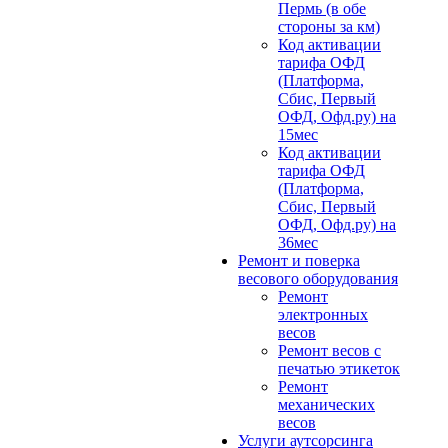
Пермь (в обе
стороны за км)
Код активации
тарифа ОФД
(Платформа,
Сбис, Первый
ОФД, Офд.ру) на
15мес
Код активации
тарифа ОФД
(Платформа,
Сбис, Первый
ОФД, Офд.ру) на
36мес
Ремонт и поверка
весового оборудования
Ремонт
электронных
весов
Ремонт весов с
печатью этикеток
Ремонт
механических
весов
Услуги аутсорсинга