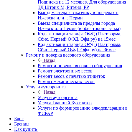
Подписка на 12 месяцев. Для оборудования
ТД Штрих-М, Ритейл, РР
Выезд мастера к заказчику в пределах г.
Ижевска или г. Перми
Выезд специалиста за пределы города
Ижевск или Пермь (в обе стороны за км)
Код активации тарифа ОФД (Платформа,
Сбис, Первый ОФД, Офд.ру) на 15мес
Код активации тарифа ОФД (Платформа,
Сбис, Первый ОФД, Офд.ру) на 36мес
Ремонт и поверка весового оборудования
Назад
Ремонт и поверка весового оборудования
Ремонт электронных весов
Ремонт весов с печатью этикеток
Ремонт механических весов
Услуги аутсорсинга
Назад
Услуги аутсорсинга
Услуга Главный Бухгалтер
Услуги по формированию алкодекларации в
ФСРАР
Блог
Бренды
Как купить