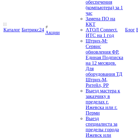
обеспечения
(компьютера) за 1
час
Замена ПО на
ККТ
Каталог
Битрикс24
АТОЛ Connect.
Блог
Акции
ИТС на 1 год
Штрих-М:
Сервис
обновления ФР.
Единая Подписка
на 12 месяцев.
Для
оборудования ТД
Штрих-М,
Ритейл, РР
Выезд мастера к
заказчику в
пределах г.
Ижевска или г.
Перми
Выезд
специалиста за
пределы города
Ижевск или