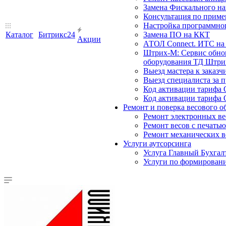
Замена Фискального на
Консультация по прим
Настройка программного
Каталог
Битрикс24
Замена ПО на ККТ
Акции
АТОЛ Connect. ИТС на 
Штрих-М: Сервис обнов
оборудования ТД Штрих
Выезд мастера к заказч
Выезд специалиста за п
Код активации тарифа 
Код активации тарифа 
Ремонт и поверка весового о
Ремонт электронных ве
Ремонт весов с печатью
Ремонт механических в
Услуги аутсорсинга
Услуга Главный Бухгал
Услуги по формирован