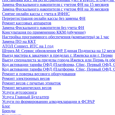
Замена Фискального накопителя с учетом ФН на 15 месяцев
Замена Фискального накопителя с учетом ФН на 36 месяцев
Снятие онлайн кассы с учета в ИФНС
Перерегистрация онлайн кассы без замены ФН
Ремонт кассовых аппаратов
Замена Фискального накопителя без учета ФН
Консультация по применению ККМ (обучение)
Настройка программного обеспечения (компьютера) за 1 час
Замена ПО на ККТ
АТОЛ Connect. ИТС на 1 год
Штрих-М: Сервис обновления ФР. Единая Подписка на 12 меся
Выезд мастера к заказчику в пределах г. Ижевска или г. Перми
Выезд специалиста за пределы города Ижевск или Пермь (в обе
Код активации тарифа ОФД (Платформа, Сбис, Первый ОФД, О
Код активации тарифа ОФД (Платформа, Сбис, Первый ОФД, О
Ремонт и поверка весового оборудования
Ремонт электронных весов
Ремонт весов с печатью этикеток
Ремонт механических весов
Услуги аутсорсинга
Услуга Главный Бухгалтер
Услуги по формированию алкодекларации в ФСРАР
Блог
Бренды