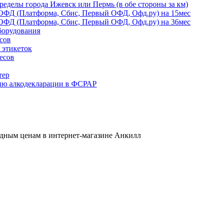
ределы города Ижевск или Пермь (в обе стороны за км)
ОФД (Платформа, Сбис, Первый ОФД, Офд.ру) на 15мес
ОФД (Платформа, Сбис, Первый ОФД, Офд.ру) на 36мес
борудования
сов
 этикеток
есов
тер
ию алкодекларации в ФСРАР
одным ценам в интернет-магазине Анкилл