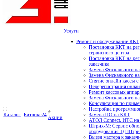
Услуги
Ремонт и обслуживание ККТ
Постановка ККТ на ре
сервисного центра
Постановка ККТ на ре
заказчика
Замена Фискального на
Замена Фискального на
Снятие онлайн кассы с
Перерегистрация онлай
Ремонт кассовых аппар
Замена Фискального на
Консультация по прим
Настройка программного
Каталог
Битрикс24
Замена ПО на ККТ
Акции
АТОЛ Connect. ИТС на 
Штрих-М: Сервис обнов
оборудования ТД Штрих
Выезд мастера к заказч