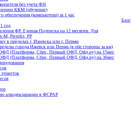
копителя без учета ФН
енению ККМ (обучение)
 обеспечения (компьютера) за 1 час
Блог
1 год
ления ФР. Единая Подписка на 12 месяцев. Для
-М, Ритейл, РР
ику в пределах г. Ижевска или г. Перми
ределы города Ижевск или Пермь (в обе стороны за км)
ОФД (Платформа, Сбис, Первый ОФД, Офд.ру) на 15мес
ОФД (Платформа, Сбис, Первый ОФД, Офд.ру) на 36мес
борудования
сов
 этикеток
есов
тер
ию алкодекларации в ФСРАР