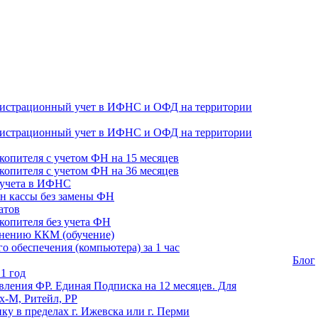
гистрационный учет в ИФНС и ОФД на территории
гистрационный учет в ИФНС и ОФД на территории
копителя с учетом ФН на 15 месяцев
копителя с учетом ФН на 36 месяцев
 учета в ИФНС
н кассы без замены ФН
атов
копителя без учета ФН
енению ККМ (обучение)
 обеспечения (компьютера) за 1 час
Блог
1 год
ления ФР. Единая Подписка на 12 месяцев. Для
-М, Ритейл, РР
ику в пределах г. Ижевска или г. Перми