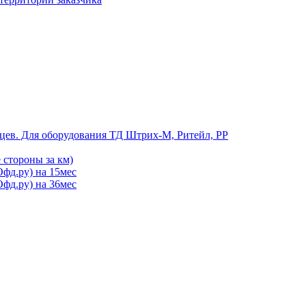
цев. Для оборудования ТД Штрих-М, Ритейл, РР
 стороны за км)
фд.ру) на 15мес
фд.ру) на 36мес