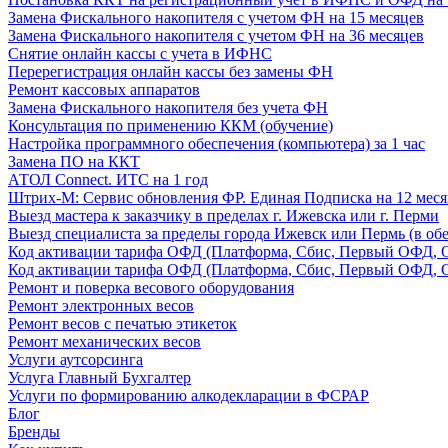
Замена Фискального накопителя с учетом ФН на 15 месяцев
Замена Фискального накопителя с учетом ФН на 36 месяцев
Снятие онлайн кассы с учета в ИФНС
Перерегистрация онлайн кассы без замены ФН
Ремонт кассовых аппаратов
Замена Фискального накопителя без учета ФН
Консультация по применению ККМ (обучение)
Настройка программного обеспечения (компьютера) за 1 час
Замена ПО на ККТ
АТОЛ Connect. ИТС на 1 год
Штрих-М: Сервис обновления ФР. Единая Подписка на 12 меся
Выезд мастера к заказчику в пределах г. Ижевска или г. Перми
Выезд специалиста за пределы города Ижевск или Пермь (в обе
Код активации тарифа ОФД (Платформа, Сбис, Первый ОФД, О
Код активации тарифа ОФД (Платформа, Сбис, Первый ОФД, О
Ремонт и поверка весового оборудования
Ремонт электронных весов
Ремонт весов с печатью этикеток
Ремонт механических весов
Услуги аутсорсинга
Услуга Главный Бухгалтер
Услуги по формированию алкодекларации в ФСРАР
Блог
Бренды