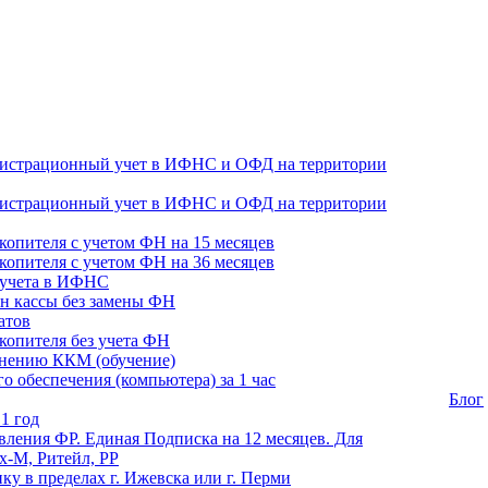
гистрационный учет в ИФНС и ОФД на территории
гистрационный учет в ИФНС и ОФД на территории
копителя с учетом ФН на 15 месяцев
копителя с учетом ФН на 36 месяцев
 учета в ИФНС
н кассы без замены ФН
атов
копителя без учета ФН
енению ККМ (обучение)
 обеспечения (компьютера) за 1 час
Блог
1 год
ления ФР. Единая Подписка на 12 месяцев. Для
-М, Ритейл, РР
ику в пределах г. Ижевска или г. Перми