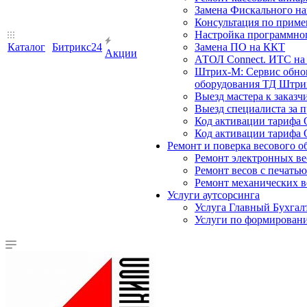
Замена Фискального на
Консультация по прим
Настройка программного
Каталог
Битрикс24
Замена ПО на ККТ
Акции
АТОЛ Connect. ИТС на 
Штрих-М: Сервис обнов
оборудования ТД Штрих
Выезд мастера к заказч
Выезд специалиста за п
Код активации тарифа 
Код активации тарифа 
Ремонт и поверка весового о
Ремонт электронных ве
Ремонт весов с печатью
Ремонт механических в
Услуги аутсорсинга
Услуга Главный Бухгал
Услуги по формирован