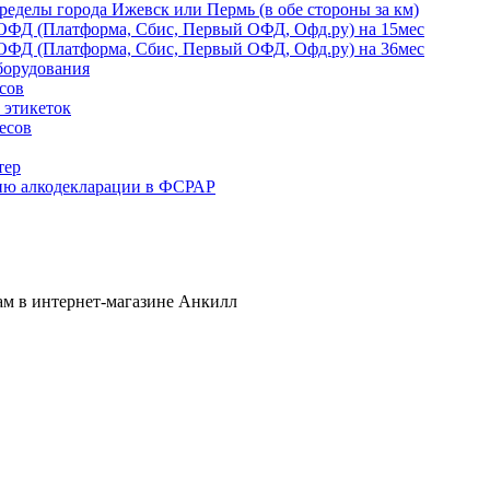
ределы города Ижевск или Пермь (в обе стороны за км)
ОФД (Платформа, Сбис, Первый ОФД, Офд.ру) на 15мес
ОФД (Платформа, Сбис, Первый ОФД, Офд.ру) на 36мес
борудования
сов
 этикеток
есов
тер
ию алкодекларации в ФСРАР
ам в интернет-магазине Анкилл