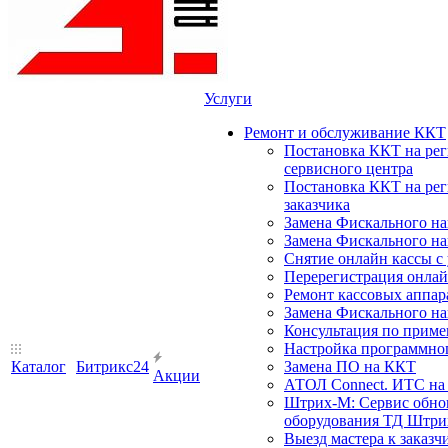
Услуги
Ремонт и обслуживание ККТ
Постановка ККТ на ре
сервисного центра
Постановка ККТ на ре
заказчика
Замена Фискального на
Замена Фискального на
Снятие онлайн кассы с
Перерегистрация онлай
Ремонт кассовых аппар
Замена Фискального на
Консультация по прим
Настройка программного
Каталог
Битрикс24
Замена ПО на ККТ
Акции
АТОЛ Connect. ИТС на 
Штрих-М: Сервис обнов
оборудования ТД Штрих
Выезд мастера к заказч