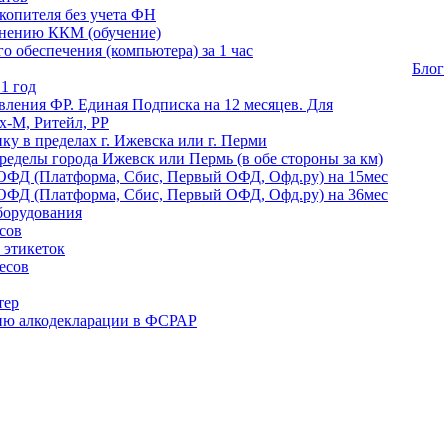
копителя без учета ФН
енению ККМ (обучение)
 обеспечения (компьютера) за 1 час
Блог
1 год
ления ФР. Единая Подписка на 12 месяцев. Для
-М, Ритейл, РР
ику в пределах г. Ижевска или г. Перми
ределы города Ижевск или Пермь (в обе стороны за км)
ОФД (Платформа, Сбис, Первый ОФД, Офд.ру) на 15мес
ОФД (Платформа, Сбис, Первый ОФД, Офд.ру) на 36мес
борудования
сов
 этикеток
есов
тер
ию алкодекларации в ФСРАР