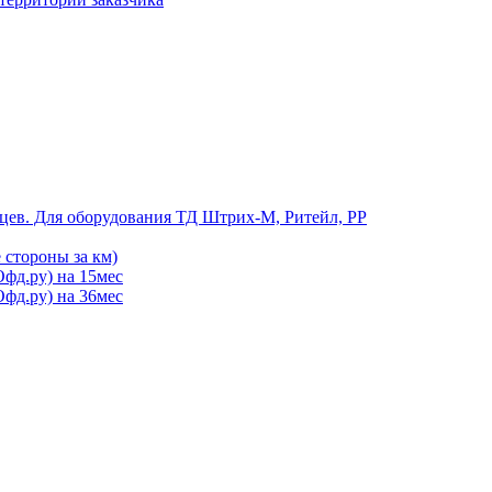
цев. Для оборудования ТД Штрих-М, Ритейл, РР
 стороны за км)
фд.ру) на 15мес
фд.ру) на 36мес