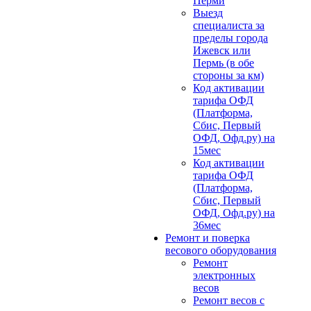
Перми
Выезд
специалиста за
пределы города
Ижевск или
Пермь (в обе
стороны за км)
Код активации
тарифа ОФД
(Платформа,
Сбис, Первый
ОФД, Офд.ру) на
15мес
Код активации
тарифа ОФД
(Платформа,
Сбис, Первый
ОФД, Офд.ру) на
36мес
Ремонт и поверка
весового оборудования
Ремонт
электронных
весов
Ремонт весов с