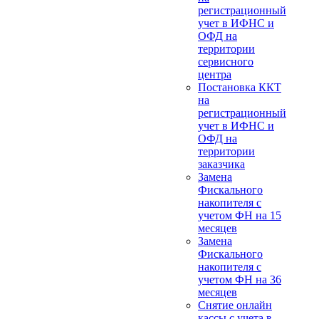
регистрационный
учет в ИФНС и
ОФД на
территории
сервисного
центра
Постановка ККТ
на
регистрационный
учет в ИФНС и
ОФД на
территории
заказчика
Замена
Фискального
накопителя с
учетом ФН на 15
месяцев
Замена
Фискального
накопителя с
учетом ФН на 36
месяцев
Снятие онлайн
кассы с учета в