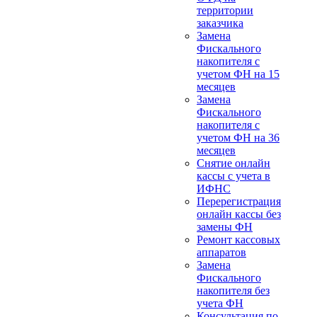
территории
заказчика
Замена
Фискального
накопителя с
учетом ФН на 15
месяцев
Замена
Фискального
накопителя с
учетом ФН на 36
месяцев
Снятие онлайн
кассы с учета в
ИФНС
Перерегистрация
онлайн кассы без
замены ФН
Ремонт кассовых
аппаратов
Замена
Фискального
накопителя без
учета ФН
Консультация по