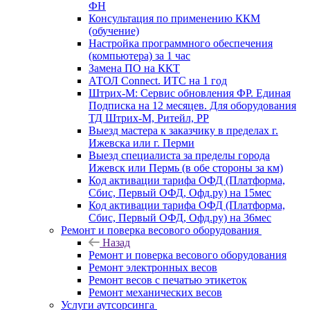
ФН
Консультация по применению ККМ
(обучение)
Настройка программного обеспечения
(компьютера) за 1 час
Замена ПО на ККТ
АТОЛ Connect. ИТС на 1 год
Штрих-М: Сервис обновления ФР. Единая
Подписка на 12 месяцев. Для оборудования
ТД Штрих-М, Ритейл, РР
Выезд мастера к заказчику в пределах г.
Ижевска или г. Перми
Выезд специалиста за пределы города
Ижевск или Пермь (в обе стороны за км)
Код активации тарифа ОФД (Платформа,
Сбис, Первый ОФД, Офд.ру) на 15мес
Код активации тарифа ОФД (Платформа,
Сбис, Первый ОФД, Офд.ру) на 36мес
Ремонт и поверка весового оборудования
Назад
Ремонт и поверка весового оборудования
Ремонт электронных весов
Ремонт весов с печатью этикеток
Ремонт механических весов
Услуги аутсорсинга