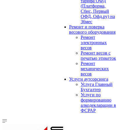
тарифа ОФД
(Платформа,
Сбис, Первый
ОФД, Офд.ру) на
36мес
Ремонт и поверка
весового оборудования
Ремонт
электронных
весов
Ремонт весов с
печатью этикеток
Ремонт
механических
весов
Услуги аутсорсинга
Услуга Главный
Бухгалтер
Услуги по
формированию
алкодекларации в
ФСРАР