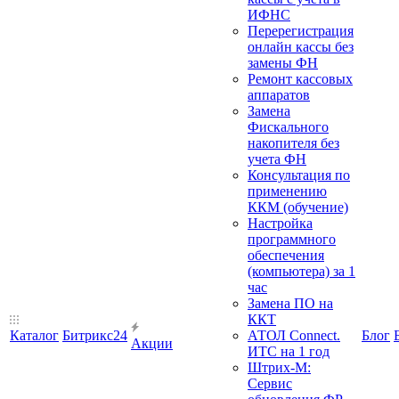
ИФНС
Перерегистрация
онлайн кассы без
замены ФН
Ремонт кассовых
аппаратов
Замена
Фискального
накопителя без
учета ФН
Консультация по
применению
ККМ (обучение)
Настройка
программного
обеспечения
(компьютера) за 1
час
Замена ПО на
ККТ
Каталог
Битрикс24
АТОЛ Connect.
Блог
Акции
ИТС на 1 год
Штрих-М:
Сервис