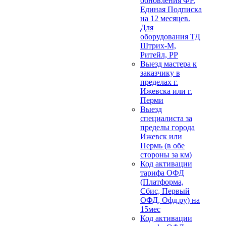
обновления ФР.
Единая Подписка
на 12 месяцев.
Для
оборудования ТД
Штрих-М,
Ритейл, РР
Выезд мастера к
заказчику в
пределах г.
Ижевска или г.
Перми
Выезд
специалиста за
пределы города
Ижевск или
Пермь (в обе
стороны за км)
Код активации
тарифа ОФД
(Платформа,
Сбис, Первый
ОФД, Офд.ру) на
15мес
Код активации