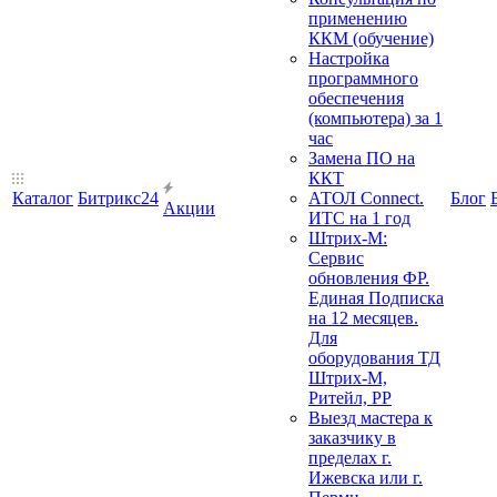
применению
ККМ (обучение)
Настройка
программного
обеспечения
(компьютера) за 1
час
Замена ПО на
ККТ
Каталог
Битрикс24
АТОЛ Connect.
Блог
Акции
ИТС на 1 год
Штрих-М:
Сервис
обновления ФР.
Единая Подписка
на 12 месяцев.
Для
оборудования ТД
Штрих-М,
Ритейл, РР
Выезд мастера к
заказчику в
пределах г.
Ижевска или г.