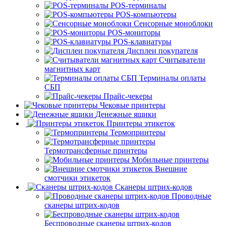
POS-терминалы
POS-компьютеры
Сенсорные моноблоки
POS-мониторы
POS-клавиатуры
Дисплеи покупателя
Считыватели
магнитных карт
Терминалы оплаты
СБП
Прайс-чекеры
Чековые принтеры
Денежные ящики
Принтеры этикеток
Термопринтеры
Термотрансферные принтеры
Мобильные принтеры
Внешние
смотчики этикеток
Сканеры штрих-кодов
Проводные
сканеры штрих-кодов
Беспроводные сканеры штрих-кодов