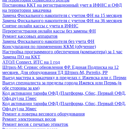
Постановка ККТ на регистрационный учет в ИФНС и ОФД
на территории заказчика
Замена Фискального накопителя с учетом ФН на 15 месяцев
Замена Фискального накопителя с учетом ФН на 36 месяцев
Снятие онлайн кассы с учета в ИФНС
Перерегистрация онлайн кассы без замены ФН
Ремонт кассовых аппаратов
Замена Фискального накопителя без учета ФН
Консультация по применению ККМ (обучение)
Настройка программного обеспечения (компьютера) за 1 час
Замена ПО на ККТ
АТОЛ Connect. ИТС на 1 год
Штрих-М: Сервис обновления ФР. Единая Подписка на 12
месяцев. Для оборудования ТД Штрих-М, Ритейл, РР
Выезд мастера к заказчику в пределах г. Ижевска или г. Перми
Выезд специалиста за пределы города Ижевск или Пермь (в
обе стороны за км)
Код активации тарифа ОФД (Платформа, Сбис, Первый ОФД,
Офд.ру) на 15мес
Код активации тарифа ОФД (Платформа, Сбис, Первый ОФД,
Офд.ру) на 36мес
Ремонт и поверка весового оборудования
Ремонт электронных весов
Ремонт весов с печатью этикеток