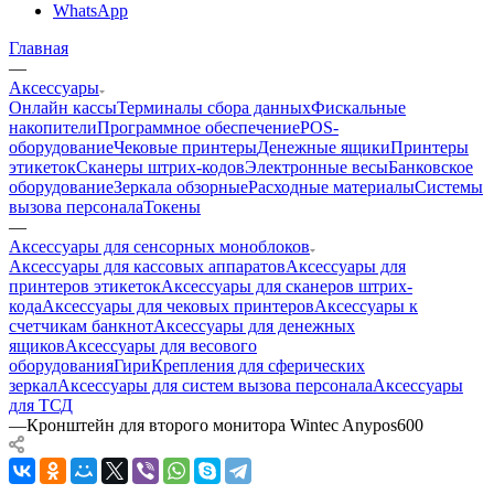
WhatsApp
Главная
—
Аксессуары
Онлайн кассы
Терминалы сбора данных
Фискальные
накопители
Программное обеспечение
POS-
оборудование
Чековые принтеры
Денежные ящики
Принтеры
этикеток
Сканеры штрих-кодов
Электронные весы
Банковское
оборудование
Зеркала обзорные
Расходные материалы
Системы
вызова персонала
Токены
—
Аксессуары для сенсорных моноблоков
Аксессуары для кассовых аппаратов
Аксессуары для
принтеров этикеток
Аксессуары для сканеров штрих-
кода
Аксессуары для чековых принтеров
Аксессуары к
счетчикам банкнот
Аксессуары для денежных
ящиков
Аксессуары для весового
оборудования
Гири
Крепления для сферических
зеркал
Аксессуары для систем вызова персонала
Аксессуары
для ТСД
—
Кронштейн для второго монитора Wintec Anypos600