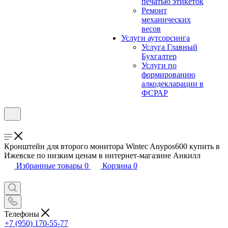
печатью этикеток
Ремонт
механических
весов
Услуги аутсорсинга
Услуга Главный
Бухгалтер
Услуги по
формированию
алкодекларации в
ФСРАР
Кронштейн для второго монитора Wintec Anypos600 купить в
Ижевске по низким ценам в интернет-магазине Анкилл
Избранные товары
0
Корзина
0
Телефоны
+7 (950) 170-55-77