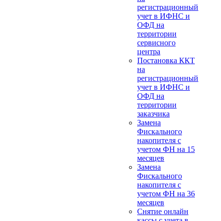
регистрационный
учет в ИФНС и
ОФД на
территории
сервисного
центра
Постановка ККТ
на
регистрационный
учет в ИФНС и
ОФД на
территории
заказчика
Замена
Фискального
накопителя с
учетом ФН на 15
месяцев
Замена
Фискального
накопителя с
учетом ФН на 36
месяцев
Снятие онлайн
кассы с учета в