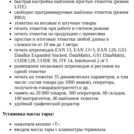
быстрая настройка шаблонов простых этикеток (режим
LITE)
свободно программируемые шаблоны этикеток (режим
PRO)
этикетки на весовые и штучные товары
печать этикеток при работе в счетном режиме
печать этикеток на продукцию с примесями
простые и итоговые этикетки любой длины и
сложности от 10 мм до 1 метра
печать штрихкодов EAN 13, EAN 13+5, EAN 128, GS1
DataBar Expanded Stacked, DataMatrix, GS1 DataMatrix,
CODE128, CODE 39, ITF 14, Interleaved 2 of 5
размещение нескольких штрихкодов и рисунков на
одной этикетке
печать на этикетке 35 динамических параметров, в том
числе: состав товара (до 1000 знаков), оператора,
получателя товара(контрагент) и др.
память на 20 000 товаров, 300 операторов, 60 складов,
100 контрагентов, 40 шаблонов этикеток
удобный графический редактор
Установка массы тары:
нажатием кнопки «T»
вводом массы тары с клавиатуры терминала