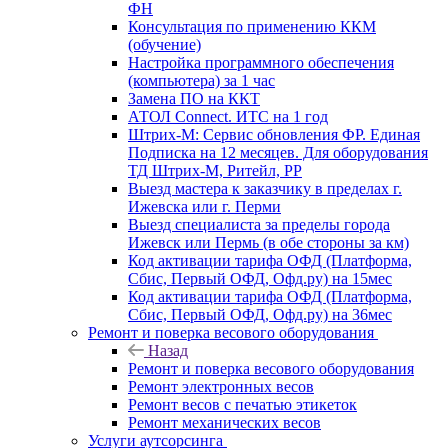
ФН
Консультация по применению ККМ
(обучение)
Настройка программного обеспечения
(компьютера) за 1 час
Замена ПО на ККТ
АТОЛ Connect. ИТС на 1 год
Штрих-М: Сервис обновления ФР. Единая
Подписка на 12 месяцев. Для оборудования
ТД Штрих-М, Ритейл, РР
Выезд мастера к заказчику в пределах г.
Ижевска или г. Перми
Выезд специалиста за пределы города
Ижевск или Пермь (в обе стороны за км)
Код активации тарифа ОФД (Платформа,
Сбис, Первый ОФД, Офд.ру) на 15мес
Код активации тарифа ОФД (Платформа,
Сбис, Первый ОФД, Офд.ру) на 36мес
Ремонт и поверка весового оборудования
Назад
Ремонт и поверка весового оборудования
Ремонт электронных весов
Ремонт весов с печатью этикеток
Ремонт механических весов
Услуги аутсорсинга