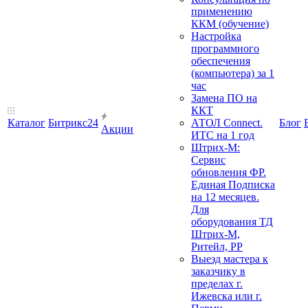
применению
ККМ (обучение)
Настройка
программного
обеспечения
(компьютера) за 1
час
Замена ПО на
ККТ
Каталог
Битрикс24
АТОЛ Connect.
Блог
Акции
ИТС на 1 год
Штрих-М:
Сервис
обновления ФР.
Единая Подписка
на 12 месяцев.
Для
оборудования ТД
Штрих-М,
Ритейл, РР
Выезд мастера к
заказчику в
пределах г.
Ижевска или г.