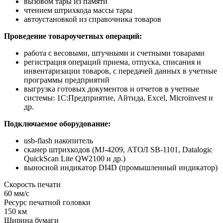
вызовом тары из памяти
чтением штрихкода массы тары
автоустановкой из справочника товаров
Проведение товароучетных операций:
работа с весовыми, штучными и счетными товарами
регистрация операций приема, отпуска, списания и
инвентаризации товаров, с передачей данных в учетные
программы предприятий
выгрузка готовых документов и отчетов в учетные
системы: 1С:Предприятие, Айтида, Excel, Microinvest и
др.
Подключаемое оборудование:
usb-flash накопитель
сканер штрихкодов (MJ-4209, АТОЛ SB-1101, Datalogic
QuickScan Lite QW2100 и др.)
выносной индикатор DI4D (промышленный индикатор)
Скорость печати
60 мм/с
Ресурс печатной головки
150 км
Ширина бумаги