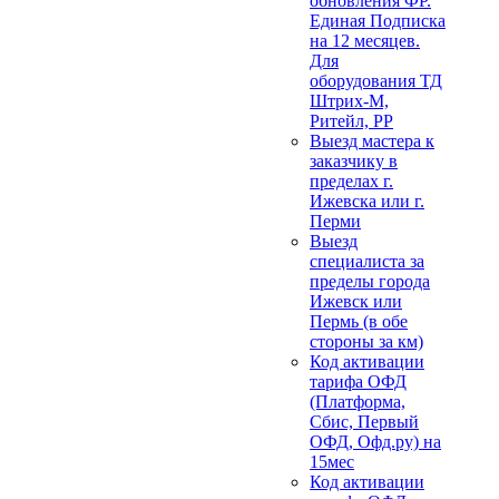
обновления ФР.
Единая Подписка
на 12 месяцев.
Для
оборудования ТД
Штрих-М,
Ритейл, РР
Выезд мастера к
заказчику в
пределах г.
Ижевска или г.
Перми
Выезд
специалиста за
пределы города
Ижевск или
Пермь (в обе
стороны за км)
Код активации
тарифа ОФД
(Платформа,
Сбис, Первый
ОФД, Офд.ру) на
15мес
Код активации