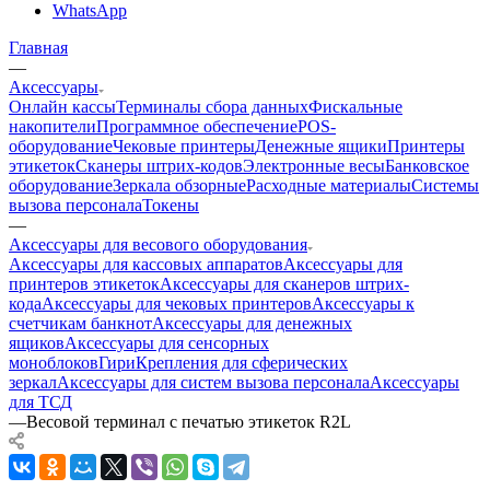
WhatsApp
Главная
—
Аксессуары
Онлайн кассы
Терминалы сбора данных
Фискальные
накопители
Программное обеспечение
POS-
оборудование
Чековые принтеры
Денежные ящики
Принтеры
этикеток
Сканеры штрих-кодов
Электронные весы
Банковское
оборудование
Зеркала обзорные
Расходные материалы
Системы
вызова персонала
Токены
—
Аксессуары для весового оборудования
Аксессуары для кассовых аппаратов
Аксессуары для
принтеров этикеток
Аксессуары для сканеров штрих-
кода
Аксессуары для чековых принтеров
Аксессуары к
счетчикам банкнот
Аксессуары для денежных
ящиков
Аксессуары для сенсорных
моноблоков
Гири
Крепления для сферических
зеркал
Аксессуары для систем вызова персонала
Аксессуары
для ТСД
—
Весовой терминал с печатью этикеток R2L