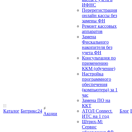
ИФНС
Перерегистрация
онлайн кассы без
замены ФН
Ремонт кассовых
аппаратов
Замена
Фискального
накопителя без
учета ФН
Консультация по
применению
ККМ (обучение)
Настройка
программного
обеспечения
(компьютера) за 1
час
Замена ПО на
ККТ
Каталог
Битрикс24
АТОЛ Connect.
Блог
Акции
ИТС на 1 год
Штрих-М:
Сервис