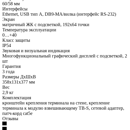
60/58 мм
Интерфейсы
Ethernet, USB тип А, DB9-MА/вилка (интерфейс RS-232)
Экран
матричный ЖК с подсветкой, 192х64 точки
Температура эксплуатации
0…+40
Класс защиты
IP54
Звуковая и визуальная индикация
Многофункциональный графический дисплей с подсветкой, 2
шт
Гарантия
3 года
Размеры ДхШхВ
358х131х377 мм
Вес
2,9 кг
Комплектация
кронштейн крепления терминала на стене, крепление
терминала к модулю взвешивающему ТВ-S, сетевой адаптер,
патч-корд cat5е
Отзывы