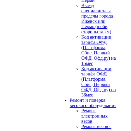
Перми
Выезд
специалиста за
пределы города
Ижевск или
Пермь (в обе
стороны за км)
Код активации
тарифа ОФД
(Платформа,
Сбис, Первый
ОФД, Офд.ру) на
15мес
Код активации
тарифа ОФД
(Платформа,
Сбис, Первый
ОФД, Офд.ру) на
36мес
Ремонт и поверка
весового оборудования
Ремонт
электронных
весов
Ремонт весов с