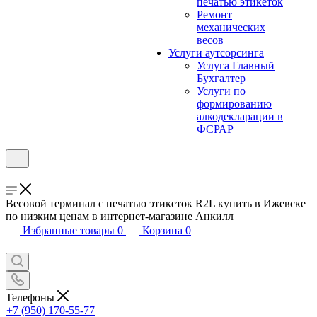
печатью этикеток
Ремонт
механических
весов
Услуги аутсорсинга
Услуга Главный
Бухгалтер
Услуги по
формированию
алкодекларации в
ФСРАР
Весовой терминал с печатью этикеток R2L купить в Ижевске
по низким ценам в интернет-магазине Анкилл
Избранные товары
0
Корзина
0
Телефоны
+7 (950) 170-55-77