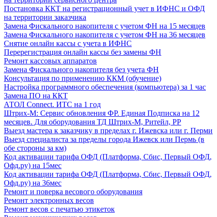
Постановка ККТ на регистрационный учет в ИФНС и ОФД
на территории заказчика
Замена Фискального накопителя с учетом ФН на 15 месяцев
Замена Фискального накопителя с учетом ФН на 36 месяцев
Снятие онлайн кассы с учета в ИФНС
Перерегистрация онлайн кассы без замены ФН
Ремонт кассовых аппаратов
Замена Фискального накопителя без учета ФН
Консультация по применению ККМ (обучение)
Настройка программного обеспечения (компьютера) за 1 час
Замена ПО на ККТ
АТОЛ Connect. ИТС на 1 год
Штрих-М: Сервис обновления ФР. Единая Подписка на 12
месяцев. Для оборудования ТД Штрих-М, Ритейл, РР
Выезд мастера к заказчику в пределах г. Ижевска или г. Перми
Выезд специалиста за пределы города Ижевск или Пермь (в
обе стороны за км)
Код активации тарифа ОФД (Платформа, Сбис, Первый ОФД,
Офд.ру) на 15мес
Код активации тарифа ОФД (Платформа, Сбис, Первый ОФД,
Офд.ру) на 36мес
Ремонт и поверка весового оборудования
Ремонт электронных весов
Ремонт весов с печатью этикеток