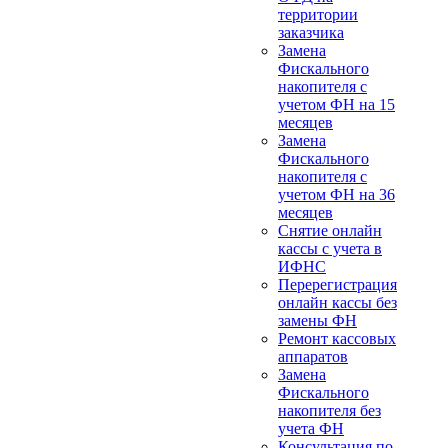
территории
заказчика
Замена
Фискального
накопителя с
учетом ФН на 15
месяцев
Замена
Фискального
накопителя с
учетом ФН на 36
месяцев
Снятие онлайн
кассы с учета в
ИФНС
Перерегистрация
онлайн кассы без
замены ФН
Ремонт кассовых
аппаратов
Замена
Фискального
накопителя без
учета ФН
Консультация по