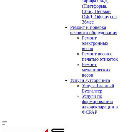
тарифа ОФД
(Платформа,
Сбис, Первый
ОФД, Офд.ру) на
36мес
Ремонт и поверка
весового оборудования
Ремонт
электронных
весов
Ремонт весов с
печатью этикеток
Ремонт
механических
весов
Услуги аутсорсинга
Услуга Главный
Бухгалтер
Услуги по
формированию
алкодекларации в
ФСРАР