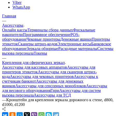
Viber
WhatsApp
Главная
—
Аксессуары
Онлайн кассы
Терминалы сбора данных
Фискальные
накопители
Программное обеспечение
POS-
оборудование
Чековые принтеры
Денежные ящики
Принтеры
этикеток
Сканеры штрих-кодов
Электронные весы
Банковское
оборудование
Зеркала обзорные
Расходные материалы
Системы
вызова персонала
Токены
—
Крепления для сферических зеркал
Аксессуары для кассовых аппаратов
Аксессуары для
принтеров этикеток
Аксессуары для сканеров штрих-
кода
Аксессуары для чековых принтеров
Аксессуары к
счетчикам банкнот
Аксессуары для денежных
ящиков
Аксессуары для сенсорных моноблоков
Аксессуары
для весового оборудования
Гири
Аксессуары для систем
вызова персонала
Аксессуары для ТСД
—
Кронштейн для крепления зеркала дорожного к стене, d800,
d1000, d1200