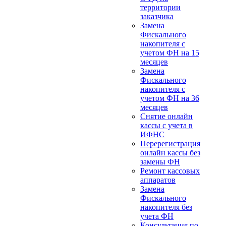
территории
заказчика
Замена
Фискального
накопителя с
учетом ФН на 15
месяцев
Замена
Фискального
накопителя с
учетом ФН на 36
месяцев
Снятие онлайн
кассы с учета в
ИФНС
Перерегистрация
онлайн кассы без
замены ФН
Ремонт кассовых
аппаратов
Замена
Фискального
накопителя без
учета ФН
Консультация по