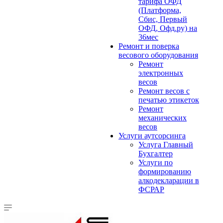
тарифа ОФД
(Платформа,
Сбис, Первый
ОФД, Офд.ру) на
36мес
Ремонт и поверка
весового оборудования
Ремонт
электронных
весов
Ремонт весов с
печатью этикеток
Ремонт
механических
весов
Услуги аутсорсинга
Услуга Главный
Бухгалтер
Услуги по
формированию
алкодекларации в
ФСРАР