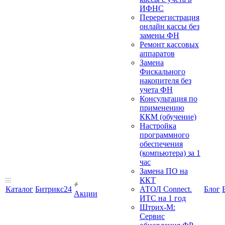
ИФНС
Перерегистрация
онлайн кассы без
замены ФН
Ремонт кассовых
аппаратов
Замена
Фискального
накопителя без
учета ФН
Консультация по
применению
ККМ (обучение)
Настройка
программного
обеспечения
(компьютера) за 1
час
Замена ПО на
ККТ
Каталог
Битрикс24
АТОЛ Connect.
Блог
Акции
ИТС на 1 год
Штрих-М:
Сервис