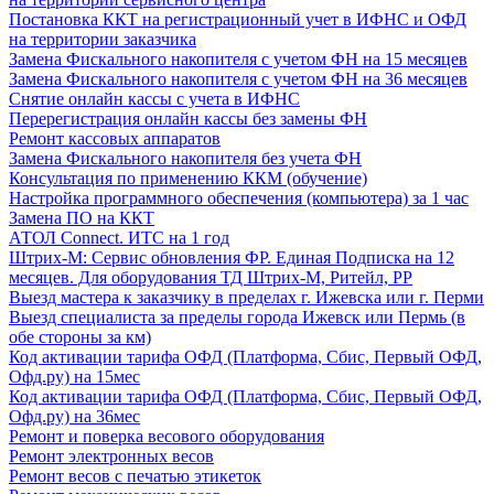
Постановка ККТ на регистрационный учет в ИФНС и ОФД
на территории заказчика
Замена Фискального накопителя с учетом ФН на 15 месяцев
Замена Фискального накопителя с учетом ФН на 36 месяцев
Снятие онлайн кассы с учета в ИФНС
Перерегистрация онлайн кассы без замены ФН
Ремонт кассовых аппаратов
Замена Фискального накопителя без учета ФН
Консультация по применению ККМ (обучение)
Настройка программного обеспечения (компьютера) за 1 час
Замена ПО на ККТ
АТОЛ Connect. ИТС на 1 год
Штрих-М: Сервис обновления ФР. Единая Подписка на 12
месяцев. Для оборудования ТД Штрих-М, Ритейл, РР
Выезд мастера к заказчику в пределах г. Ижевска или г. Перми
Выезд специалиста за пределы города Ижевск или Пермь (в
обе стороны за км)
Код активации тарифа ОФД (Платформа, Сбис, Первый ОФД,
Офд.ру) на 15мес
Код активации тарифа ОФД (Платформа, Сбис, Первый ОФД,
Офд.ру) на 36мес
Ремонт и поверка весового оборудования
Ремонт электронных весов
Ремонт весов с печатью этикеток