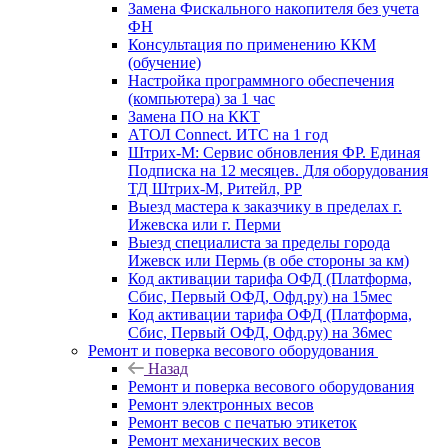
Замена Фискального накопителя без учета
ФН
Консультация по применению ККМ
(обучение)
Настройка программного обеспечения
(компьютера) за 1 час
Замена ПО на ККТ
АТОЛ Connect. ИТС на 1 год
Штрих-М: Сервис обновления ФР. Единая
Подписка на 12 месяцев. Для оборудования
ТД Штрих-М, Ритейл, РР
Выезд мастера к заказчику в пределах г.
Ижевска или г. Перми
Выезд специалиста за пределы города
Ижевск или Пермь (в обе стороны за км)
Код активации тарифа ОФД (Платформа,
Сбис, Первый ОФД, Офд.ру) на 15мес
Код активации тарифа ОФД (Платформа,
Сбис, Первый ОФД, Офд.ру) на 36мес
Ремонт и поверка весового оборудования
Назад
Ремонт и поверка весового оборудования
Ремонт электронных весов
Ремонт весов с печатью этикеток
Ремонт механических весов