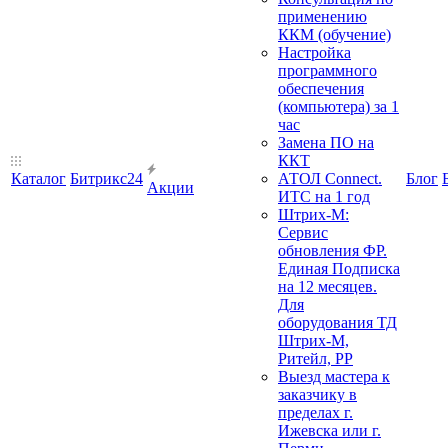
применению
ККМ (обучение)
Настройка
программного
обеспечения
(компьютера) за 1
час
Замена ПО на
ККТ
Каталог
Битрикс24
АТОЛ Connect.
Блог
Акции
ИТС на 1 год
Штрих-М:
Сервис
обновления ФР.
Единая Подписка
на 12 месяцев.
Для
оборудования ТД
Штрих-М,
Ритейл, РР
Выезд мастера к
заказчику в
пределах г.
Ижевска или г.