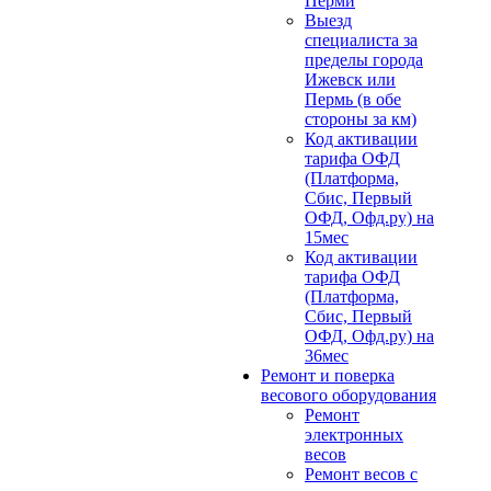
Перми
Выезд
специалиста за
пределы города
Ижевск или
Пермь (в обе
стороны за км)
Код активации
тарифа ОФД
(Платформа,
Сбис, Первый
ОФД, Офд.ру) на
15мес
Код активации
тарифа ОФД
(Платформа,
Сбис, Первый
ОФД, Офд.ру) на
36мес
Ремонт и поверка
весового оборудования
Ремонт
электронных
весов
Ремонт весов с