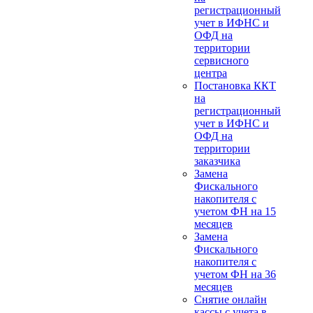
регистрационный
учет в ИФНС и
ОФД на
территории
сервисного
центра
Постановка ККТ
на
регистрационный
учет в ИФНС и
ОФД на
территории
заказчика
Замена
Фискального
накопителя с
учетом ФН на 15
месяцев
Замена
Фискального
накопителя с
учетом ФН на 36
месяцев
Снятие онлайн
кассы с учета в