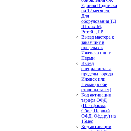
обновления ФР.
Единая Подписка
на 12 месяцев.
Для
оборудования ТД
Штрих-М,
Ритейл, РР
Выезд мастера к
заказчику в
пределах г.
Ижевска или г.
Перми
Выезд
специалиста за
пределы города
Ижевск или
Пермь (в обе
стороны за км)
Код активации
тарифа ОФД
(Платформа,
Сбис, Первый
ОФД, Офд.ру) на
15мес
Код активации