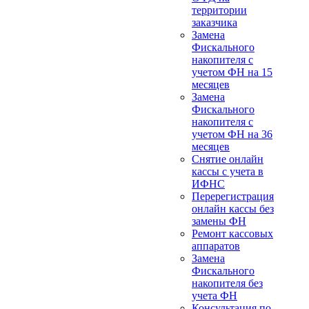
территории
заказчика
Замена
Фискального
накопителя с
учетом ФН на 15
месяцев
Замена
Фискального
накопителя с
учетом ФН на 36
месяцев
Снятие онлайн
кассы с учета в
ИФНС
Перерегистрация
онлайн кассы без
замены ФН
Ремонт кассовых
аппаратов
Замена
Фискального
накопителя без
учета ФН
Консультация по