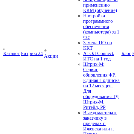
применению
ККМ (обучение)
Настройка
программного
обеспечения
(компьютера) за 1
час
Замена ПО на
ККТ
Каталог
Битрикс24
АТОЛ Connect.
Блог
Акции
ИТС на 1 год
Штрих-М:
Сервис
обновления ФР.
Единая Подписка
на 12 месяцев.
Для
оборудования ТД
Штрих-М,
Ритейл, РР
Выезд мастера к
заказчику в
пределах г.
Ижевска или г.