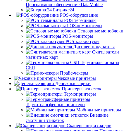
Программное обеспечение DataMobile
Битрикс24
POS-оборудование
POS-терминалы
POS-компьютеры
Сенсорные моноблоки
POS-мониторы
POS-клавиатуры
Дисплеи покупателя
Считыватели
магнитных карт
Терминалы оплаты
СБП
Прайс-чекеры
Чековые принтеры
Денежные ящики
Принтеры этикеток
Термопринтеры
Термотрансферные принтеры
Мобильные принтеры
Внешние
смотчики этикеток
Сканеры штрих-кодов
Проводные