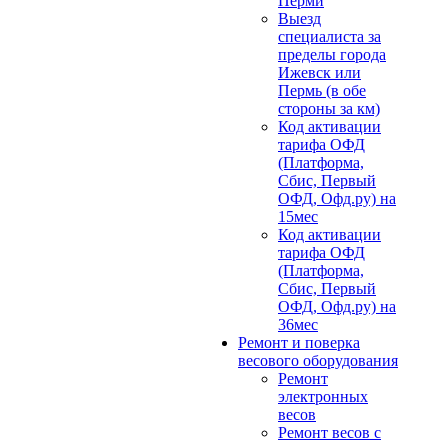
Перми
Выезд
специалиста за
пределы города
Ижевск или
Пермь (в обе
стороны за км)
Код активации
тарифа ОФД
(Платформа,
Сбис, Первый
ОФД, Офд.ру) на
15мес
Код активации
тарифа ОФД
(Платформа,
Сбис, Первый
ОФД, Офд.ру) на
36мес
Ремонт и поверка
весового оборудования
Ремонт
электронных
весов
Ремонт весов с