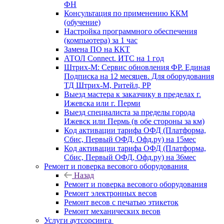
ФН
Консультация по применению ККМ
(обучение)
Настройка программного обеспечения
(компьютера) за 1 час
Замена ПО на ККТ
АТОЛ Connect. ИТС на 1 год
Штрих-М: Сервис обновления ФР. Единая
Подписка на 12 месяцев. Для оборудования
ТД Штрих-М, Ритейл, РР
Выезд мастера к заказчику в пределах г.
Ижевска или г. Перми
Выезд специалиста за пределы города
Ижевск или Пермь (в обе стороны за км)
Код активации тарифа ОФД (Платформа,
Сбис, Первый ОФД, Офд.ру) на 15мес
Код активации тарифа ОФД (Платформа,
Сбис, Первый ОФД, Офд.ру) на 36мес
Ремонт и поверка весового оборудования
Назад
Ремонт и поверка весового оборудования
Ремонт электронных весов
Ремонт весов с печатью этикеток
Ремонт механических весов
Услуги аутсорсинга