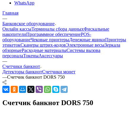
WhatsApp
Главная
—
Банковское оборудование
Онлайн кассы
Терминалы сбора данных
Фискальные
накопители
Программное обеспечение
POS-
оборудование
Чековые принтеры
Денежные ящики
Принтеры
этикеток
Сканеры штрих-кодов
Электронные весы
Зеркала
обзорные
Расходные материалы
Системы вызова
персонала
Токены
Аксессуары
—
Счетчики банкнот
Детекторы банкнот
Счетчики монет
—
Счетчик банкнот DORS 750
Счетчик банкнот DORS 750