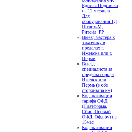
обновления ФР.
Единая Подписка
на 12 месяцев.
Для
оборудования ТД
Штрих-М,
Ритейл, РР
Выезд мастера к
заказчику в
пределах г.
Ижевска или г.
Перми
Выезд
специалиста за
пределы города
Ижевск или
Пермь (в обе
стороны за км)
Код активации
тарифа ОФД
(Платформа,
Сбис, Первый
ОФД, Офд.ру) на
15мес
Код активации