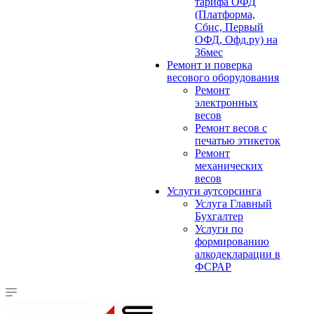
тарифа ОФД
(Платформа,
Сбис, Первый
ОФД, Офд.ру) на
36мес
Ремонт и поверка
весового оборудования
Ремонт
электронных
весов
Ремонт весов с
печатью этикеток
Ремонт
механических
весов
Услуги аутсорсинга
Услуга Главный
Бухгалтер
Услуги по
формированию
алкодекларации в
ФСРАР