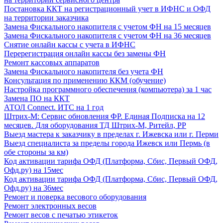
Постановка ККТ на регистрационный учет в ИФНС и ОФД
на территории заказчика
Замена Фискального накопителя с учетом ФН на 15 месяцев
Замена Фискального накопителя с учетом ФН на 36 месяцев
Снятие онлайн кассы с учета в ИФНС
Перерегистрация онлайн кассы без замены ФН
Ремонт кассовых аппаратов
Замена Фискального накопителя без учета ФН
Консультация по применению ККМ (обучение)
Настройка программного обеспечения (компьютера) за 1 час
Замена ПО на ККТ
АТОЛ Connect. ИТС на 1 год
Штрих-М: Сервис обновления ФР. Единая Подписка на 12
месяцев. Для оборудования ТД Штрих-М, Ритейл, РР
Выезд мастера к заказчику в пределах г. Ижевска или г. Перми
Выезд специалиста за пределы города Ижевск или Пермь (в
обе стороны за км)
Код активации тарифа ОФД (Платформа, Сбис, Первый ОФД,
Офд.ру) на 15мес
Код активации тарифа ОФД (Платформа, Сбис, Первый ОФД,
Офд.ру) на 36мес
Ремонт и поверка весового оборудования
Ремонт электронных весов
Ремонт весов с печатью этикеток