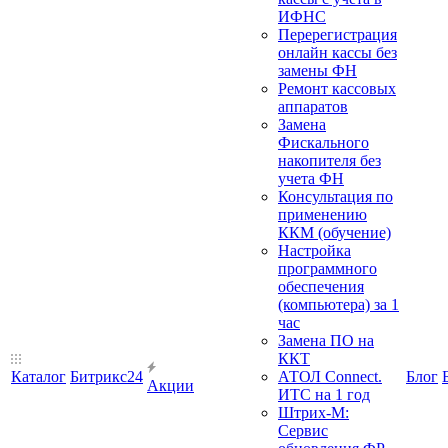
ИФНС
Перерегистрация
онлайн кассы без
замены ФН
Ремонт кассовых
аппаратов
Замена
Фискального
накопителя без
учета ФН
Консультация по
применению
ККМ (обучение)
Настройка
программного
обеспечения
(компьютера) за 1
час
Замена ПО на
ККТ
Каталог
Битрикс24
АТОЛ Connect.
Блог
Акции
ИТС на 1 год
Штрих-М:
Сервис