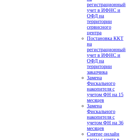
регистрационный
учет в ИФНС и
ОФД на
территории
сервисного
центра
Постановка ККТ
на
регистрационный
учет в ИФНС и
ОФД на
территории
заказчика
Замена
Фискального
накопителя с
учетом ФН на 15
месяцев
Замена
Фискального
накопителя с
учетом ФН на 36
месяцев
Снятие онлайн
кассы с учета в