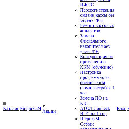
ИФНС
Перерегистрация
онлайн кассы без
замены ФН
Ремонт кассовых
аппаратов
Замена
Фискального
накопителя без
учета ФН
Консультация по
применению
ККМ (обучение)
Настройка
программного
обеспечения
(компьютера) за 1
час
Замена ПО на
ККТ
Каталог
Битрикс24
АТОЛ Connect.
Блог
Акции
ИТС на 1 год
Штрих-М:
Сервис