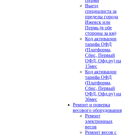
Перми
Выезд
специалиста за
пределы города
Ижевск или
Пермь (в обе
стороны за км)
Код активации
тарифа ОФД
(Платформа,
Сбис, Первый
ОФД, Офд.ру) на
15мес
Код активации
тарифа ОФД
(Платформа,
Сбис, Первый
ОФД, Офд.ру) на
36мес
Ремонт и поверка
весового оборудования
Ремонт
электронных
весов
Ремонт весов с