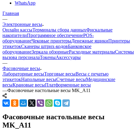
WhatsApp
Главная
—
Электронные весы
Онлайн кассы
Терминалы сбора данных
Фискальные
накопители
Программное обеспечение
POS-
оборудование
Чековые принтеры
Денежные ящики
Принтеры
этикеток
Сканеры штрих-кодов
Банковское
оборудование
Зеркала обзорные
Расходные материалы
Системы
вызова персонала
Токены
Аксессуары
—
Фасовочные весы
Лабораторные весы
Торговые весы
Весы с печатью
этикеток
Напольные весы
Счетные весы
Медицинские
весы
Крановые весы
Платформенные весы
—
Фасовочные настольные весы MK_A11
Фасовочные настольные весы
MK_A11