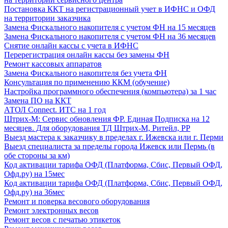
Постановка ККТ на регистрационный учет в ИФНС и ОФД
на территории заказчика
Замена Фискального накопителя с учетом ФН на 15 месяцев
Замена Фискального накопителя с учетом ФН на 36 месяцев
Снятие онлайн кассы с учета в ИФНС
Перерегистрация онлайн кассы без замены ФН
Ремонт кассовых аппаратов
Замена Фискального накопителя без учета ФН
Консультация по применению ККМ (обучение)
Настройка программного обеспечения (компьютера) за 1 час
Замена ПО на ККТ
АТОЛ Connect. ИТС на 1 год
Штрих-М: Сервис обновления ФР. Единая Подписка на 12
месяцев. Для оборудования ТД Штрих-М, Ритейл, РР
Выезд мастера к заказчику в пределах г. Ижевска или г. Перми
Выезд специалиста за пределы города Ижевск или Пермь (в
обе стороны за км)
Код активации тарифа ОФД (Платформа, Сбис, Первый ОФД,
Офд.ру) на 15мес
Код активации тарифа ОФД (Платформа, Сбис, Первый ОФД,
Офд.ру) на 36мес
Ремонт и поверка весового оборудования
Ремонт электронных весов
Ремонт весов с печатью этикеток