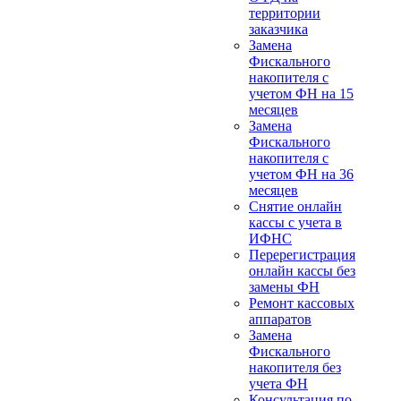
территории
заказчика
Замена
Фискального
накопителя с
учетом ФН на 15
месяцев
Замена
Фискального
накопителя с
учетом ФН на 36
месяцев
Снятие онлайн
кассы с учета в
ИФНС
Перерегистрация
онлайн кассы без
замены ФН
Ремонт кассовых
аппаратов
Замена
Фискального
накопителя без
учета ФН
Консультация по