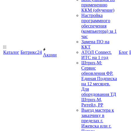
применению
ККМ (обучение)
Настройка
программного
обеспечения
(компьютера) за 1
час
Замена ПО на
ККТ
Каталог
Битрикс24
АТОЛ Connect.
Блог
Акции
ИТС на 1 год
Штрих-М:
Сервис
обновления ФР.
Единая Подписка
на 12 месяцев.
Для
оборудования ТД
Штрих-М,
Ритейл, РР
Выезд мастера к
заказчику в
пределах г.
Ижевска или г.