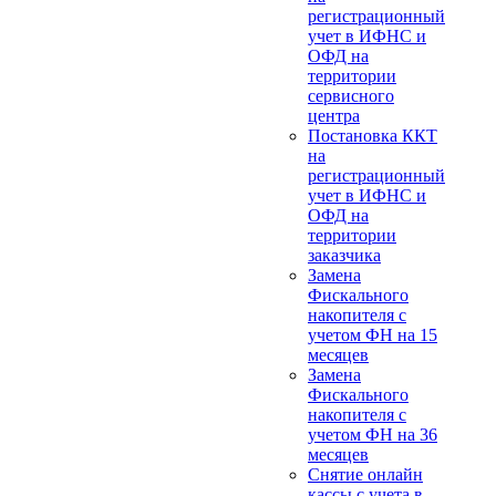
регистрационный
учет в ИФНС и
ОФД на
территории
сервисного
центра
Постановка ККТ
на
регистрационный
учет в ИФНС и
ОФД на
территории
заказчика
Замена
Фискального
накопителя с
учетом ФН на 15
месяцев
Замена
Фискального
накопителя с
учетом ФН на 36
месяцев
Снятие онлайн
кассы с учета в