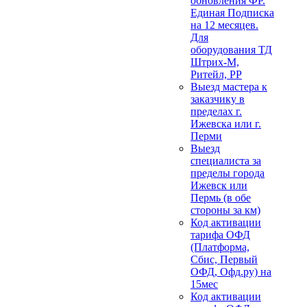
обновления ФР.
Единая Подписка
на 12 месяцев.
Для
оборудования ТД
Штрих-М,
Ритейл, РР
Выезд мастера к
заказчику в
пределах г.
Ижевска или г.
Перми
Выезд
специалиста за
пределы города
Ижевск или
Пермь (в обе
стороны за км)
Код активации
тарифа ОФД
(Платформа,
Сбис, Первый
ОФД, Офд.ру) на
15мес
Код активации