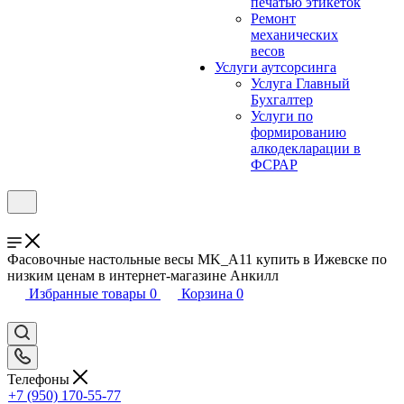
печатью этикеток
Ремонт
механических
весов
Услуги аутсорсинга
Услуга Главный
Бухгалтер
Услуги по
формированию
алкодекларации в
ФСРАР
Фасовочные настольные весы MK_A11 купить в Ижевске по
низким ценам в интернет-магазине Анкилл
Избранные товары
0
Корзина
0
Телефоны
+7 (950) 170-55-77