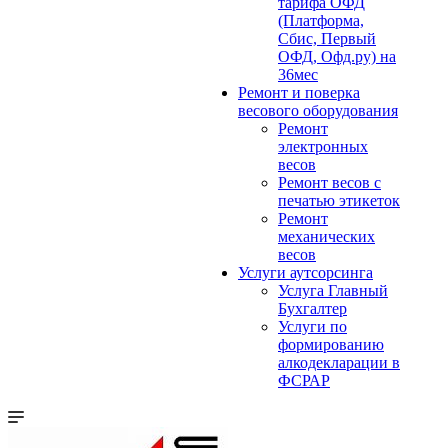
тарифа ОФД
(Платформа,
Сбис, Первый
ОФД, Офд.ру) на
36мес
Ремонт и поверка
весового оборудования
Ремонт
электронных
весов
Ремонт весов с
печатью этикеток
Ремонт
механических
весов
Услуги аутсорсинга
Услуга Главный
Бухгалтер
Услуги по
формированию
алкодекларации в
ФСРАР