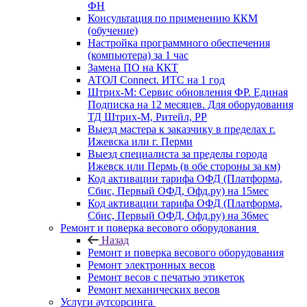
ФН
Консультация по применению ККМ
(обучение)
Настройка программного обеспечения
(компьютера) за 1 час
Замена ПО на ККТ
АТОЛ Connect. ИТС на 1 год
Штрих-М: Сервис обновления ФР. Единая
Подписка на 12 месяцев. Для оборудования
ТД Штрих-М, Ритейл, РР
Выезд мастера к заказчику в пределах г.
Ижевска или г. Перми
Выезд специалиста за пределы города
Ижевск или Пермь (в обе стороны за км)
Код активации тарифа ОФД (Платформа,
Сбис, Первый ОФД, Офд.ру) на 15мес
Код активации тарифа ОФД (Платформа,
Сбис, Первый ОФД, Офд.ру) на 36мес
Ремонт и поверка весового оборудования
Назад
Ремонт и поверка весового оборудования
Ремонт электронных весов
Ремонт весов с печатью этикеток
Ремонт механических весов
Услуги аутсорсинга