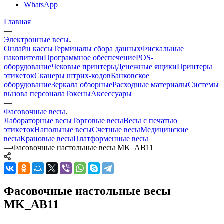
WhatsApp
Главная
—
Электронные весы
Онлайн кассы
Терминалы сбора данных
Фискальные
накопители
Программное обеспечение
POS-
оборудование
Чековые принтеры
Денежные ящики
Принтеры
этикеток
Сканеры штрих-кодов
Банковское
оборудование
Зеркала обзорные
Расходные материалы
Системы
вызова персонала
Токены
Аксессуары
—
Фасовочные весы
Лабораторные весы
Торговые весы
Весы с печатью
этикеток
Напольные весы
Счетные весы
Медицинские
весы
Крановые весы
Платформенные весы
—
Фасовочные настольные весы MK_АВ11
Фасовочные настольные весы
MK_АВ11