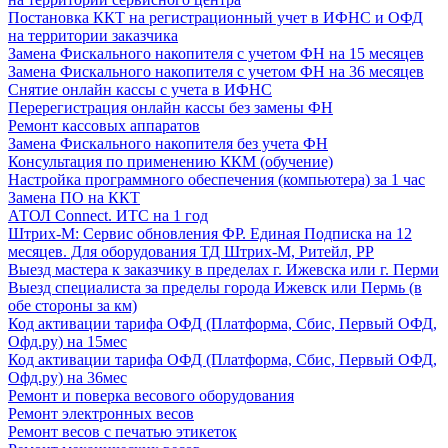
Постановка ККТ на регистрационный учет в ИФНС и ОФД
на территории заказчика
Замена Фискального накопителя с учетом ФН на 15 месяцев
Замена Фискального накопителя с учетом ФН на 36 месяцев
Снятие онлайн кассы с учета в ИФНС
Перерегистрация онлайн кассы без замены ФН
Ремонт кассовых аппаратов
Замена Фискального накопителя без учета ФН
Консультация по применению ККМ (обучение)
Настройка программного обеспечения (компьютера) за 1 час
Замена ПО на ККТ
АТОЛ Connect. ИТС на 1 год
Штрих-М: Сервис обновления ФР. Единая Подписка на 12
месяцев. Для оборудования ТД Штрих-М, Ритейл, РР
Выезд мастера к заказчику в пределах г. Ижевска или г. Перми
Выезд специалиста за пределы города Ижевск или Пермь (в
обе стороны за км)
Код активации тарифа ОФД (Платформа, Сбис, Первый ОФД,
Офд.ру) на 15мес
Код активации тарифа ОФД (Платформа, Сбис, Первый ОФД,
Офд.ру) на 36мес
Ремонт и поверка весового оборудования
Ремонт электронных весов
Ремонт весов с печатью этикеток