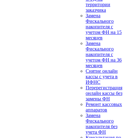
территории
заказчика
Замена
Фискального
накопителя с
учетом ФН на 15
месяцев
Замена
Фискального
накопителя с
учетом ФН на 36
месяцев
Снятие онлайн
кассы с учета в
ИФНС
Перерегистрация
онлайн кассы без
замены ФН
Ремонт кассовых
аппаратов
Замена
Фискального
накопителя без
учета ФН
Консультация по