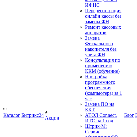
ИФНС
Перерегистрация
онлайн кассы без
замены ФН
Ремонт кассовых
аппаратов
Замена
Фискального
накопителя без
учета ФН
Консультация по
применению
ККМ (обучение)
Настройка
программного
обеспечения
(компьютера) за 1
час
Замена ПО на
ККТ
Каталог
Битрикс24
АТОЛ Connect.
Блог
Акции
ИТС на 1 год
Штрих-М:
Сервис