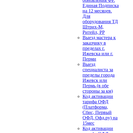
обновления ФР.
Единая Подписка
на 12 месяцев.
Для
оборудования ТД
Штрих-М,
Ритейл, РР
Выезд мастера к
заказчику в
пределах г.
Ижевска или г.
Перми
Выезд
специалиста за
пределы города
Ижевск или
Пермь (в обе
стороны за км)
Код активации
тарифа ОФД
(Платформа,
Сбис, Первый
ОФД, Офд.ру) на
15мес
Код активации