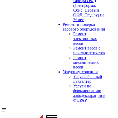
тарифа ОФД
(Платформа,
Сбис, Первый
ОФД, Офд.ру) на
36мес
Ремонт и поверка
весового оборудования
Ремонт
электронных
весов
Ремонт весов с
печатью этикеток
Ремонт
механических
весов
Услуги аутсорсинга
Услуга Главный
Бухгалтер
Услуги по
формированию
алкодекларации в
ФСРАР