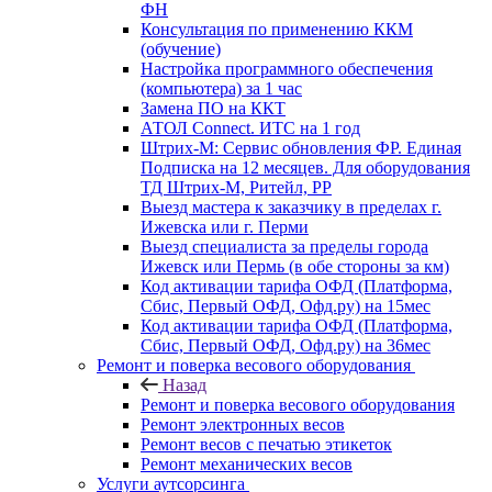
ФН
Консультация по применению ККМ
(обучение)
Настройка программного обеспечения
(компьютера) за 1 час
Замена ПО на ККТ
АТОЛ Connect. ИТС на 1 год
Штрих-М: Сервис обновления ФР. Единая
Подписка на 12 месяцев. Для оборудования
ТД Штрих-М, Ритейл, РР
Выезд мастера к заказчику в пределах г.
Ижевска или г. Перми
Выезд специалиста за пределы города
Ижевск или Пермь (в обе стороны за км)
Код активации тарифа ОФД (Платформа,
Сбис, Первый ОФД, Офд.ру) на 15мес
Код активации тарифа ОФД (Платформа,
Сбис, Первый ОФД, Офд.ру) на 36мес
Ремонт и поверка весового оборудования
Назад
Ремонт и поверка весового оборудования
Ремонт электронных весов
Ремонт весов с печатью этикеток
Ремонт механических весов
Услуги аутсорсинга