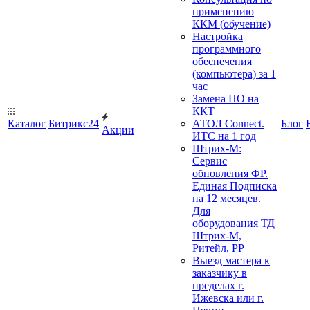
применению
ККМ (обучение)
Настройка
программного
обеспечения
(компьютера) за 1
час
Замена ПО на
ККТ
Каталог
Битрикс24
АТОЛ Connect.
Блог
Акции
ИТС на 1 год
Штрих-М:
Сервис
обновления ФР.
Единая Подписка
на 12 месяцев.
Для
оборудования ТД
Штрих-М,
Ритейл, РР
Выезд мастера к
заказчику в
пределах г.
Ижевска или г.