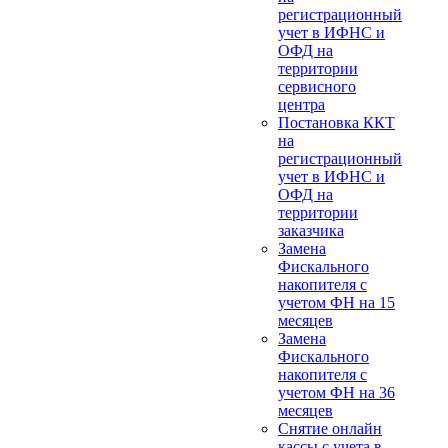
регистрационный
учет в ИФНС и
ОФД на
территории
сервисного
центра
Постановка ККТ
на
регистрационный
учет в ИФНС и
ОФД на
территории
заказчика
Замена
Фискального
накопителя с
учетом ФН на 15
месяцев
Замена
Фискального
накопителя с
учетом ФН на 36
месяцев
Снятие онлайн
кассы с учета в