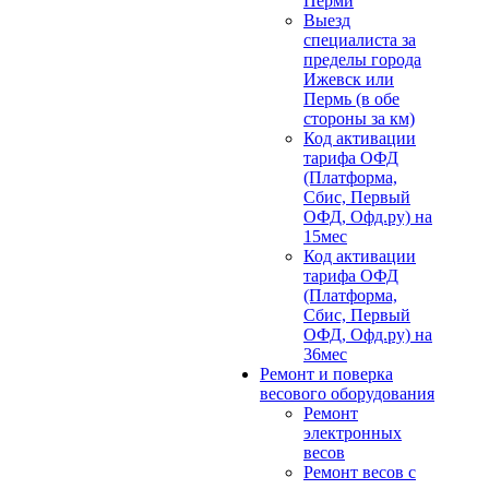
Перми
Выезд
специалиста за
пределы города
Ижевск или
Пермь (в обе
стороны за км)
Код активации
тарифа ОФД
(Платформа,
Сбис, Первый
ОФД, Офд.ру) на
15мес
Код активации
тарифа ОФД
(Платформа,
Сбис, Первый
ОФД, Офд.ру) на
36мес
Ремонт и поверка
весового оборудования
Ремонт
электронных
весов
Ремонт весов с