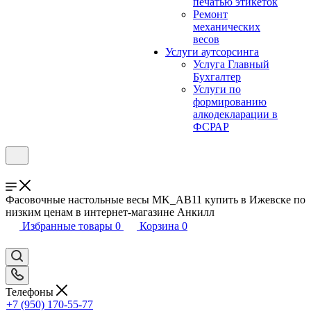
печатью этикеток
Ремонт
механических
весов
Услуги аутсорсинга
Услуга Главный
Бухгалтер
Услуги по
формированию
алкодекларации в
ФСРАР
Фасовочные настольные весы MK_АВ11 купить в Ижевске по
низким ценам в интернет-магазине Анкилл
Избранные товары
0
Корзина
0
Телефоны
+7 (950) 170-55-77