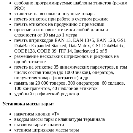
свободно программируемые шаблоны этикеток (режим
PRO)
этикетки на весовые и штучные товары
печать этикеток при работе в счетном режиме
печать этикеток на продукцию с примесями
простые и итоговые этикетки любой длины и
сложности от 10 мм до 1 метра
печать штрихкодов EAN 13, EAN 13+5, EAN 128, GS1
DataBar Expanded Stacked, DataMatrix, GS1 DataMatrix,
CODE128, CODE 39, ITF 14, Interleaved 2 of 5
размещение нескольких штрихкодов и рисунков на
одной этикетке
печать на этикетке 35 динамических параметров, в том
числе: состав товара (до 1000 знаков), оператора,
получателя товара (контрагент) и др.
память на 20 000 товаров, 300 операторов, 60 складов,
100 контрагентов, 40 шаблонов этикеток
удобный графический редактор
Установка массы тары:
нажатием кнопки «T»
вводом массы тары с клавиатуры терминала
вызовом тары из памяти
чтением штрихкода массы тары