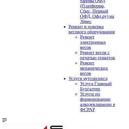
тарифа ОФД
(Платформа,
Сбис, Первый
ОФД, Офд.ру) на
36мес
Ремонт и поверка
весового оборудования
Ремонт
электронных
весов
Ремонт весов с
печатью этикеток
Ремонт
механических
весов
Услуги аутсорсинга
Услуга Главный
Бухгалтер
Услуги по
формированию
алкодекларации в
ФСРАР