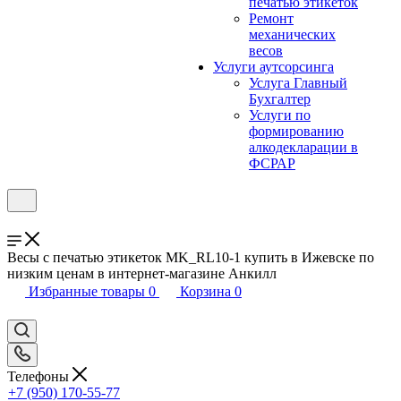
печатью этикеток
Ремонт
механических
весов
Услуги аутсорсинга
Услуга Главный
Бухгалтер
Услуги по
формированию
алкодекларации в
ФСРАР
Весы с печатью этикеток MK_RL10-1 купить в Ижевске по
низким ценам в интернет-магазине Анкилл
Избранные товары
0
Корзина
0
Телефоны
+7 (950) 170-55-77