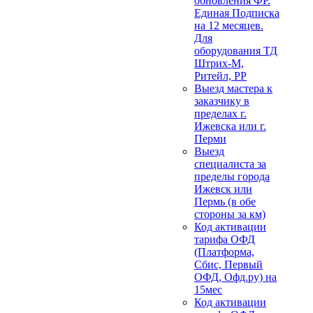
обновления ФР.
Единая Подписка
на 12 месяцев.
Для
оборудования ТД
Штрих-М,
Ритейл, РР
Выезд мастера к
заказчику в
пределах г.
Ижевска или г.
Перми
Выезд
специалиста за
пределы города
Ижевск или
Пермь (в обе
стороны за км)
Код активации
тарифа ОФД
(Платформа,
Сбис, Первый
ОФД, Офд.ру) на
15мес
Код активации