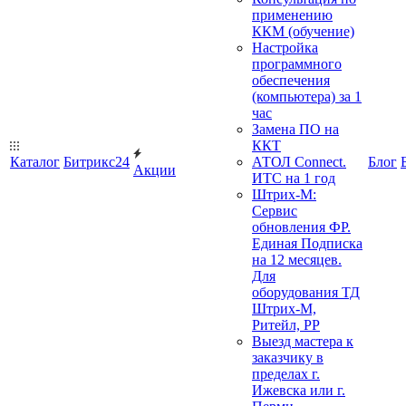
применению
ККМ (обучение)
Настройка
программного
обеспечения
(компьютера) за 1
час
Замена ПО на
ККТ
Каталог
Битрикс24
АТОЛ Connect.
Блог
Акции
ИТС на 1 год
Штрих-М:
Сервис
обновления ФР.
Единая Подписка
на 12 месяцев.
Для
оборудования ТД
Штрих-М,
Ритейл, РР
Выезд мастера к
заказчику в
пределах г.
Ижевска или г.