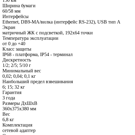
150 км
Ширина бумаги
60/58 мм
Интерфейсы
Ethernet, DB9-MА/вилка (интерфейс RS-232), USB тип А
Экран
матричный ЖК с подсветкой, 192х64 точки
Температура эксплуатации
от 0 до +40
Класс защиты
IP68 - платформа, IP54 - терминал
Дискретность
1/2; 2/5; 5/10 г
Минимальный вес
0,02; 0,04; 0,1 кг
Наибольший предел взвешивания
6; 15; 32 кг
Гарантия
3 года
Размеры ДхШхВ
360х375х380 мм
Вес
6,8 кг
Комплектация
сетевой адаптер