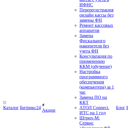
ИФНС
Перерегистрация
онлайн кассы без
замены ФН
Ремонт кассовых
аппаратов
Замена
Фискального
накопителя без
учета ФН
Консультация по
применению
ККМ (обучение)
Настройка
программного
обеспечения
(компьютера) за 1
час
Замена ПО на
ККТ
Каталог
Битрикс24
АТОЛ Connect.
Блог
Акции
ИТС на 1 год
Штрих-М:
Сервис