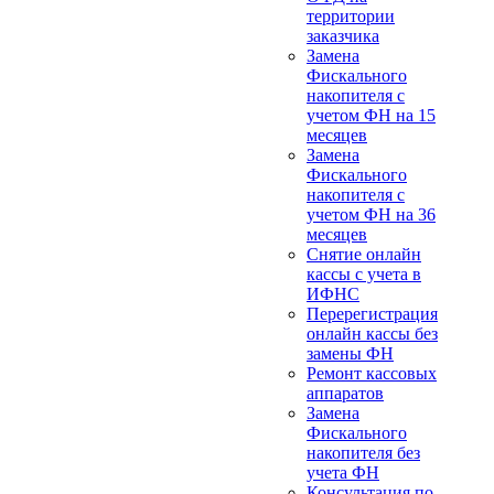
территории
заказчика
Замена
Фискального
накопителя с
учетом ФН на 15
месяцев
Замена
Фискального
накопителя с
учетом ФН на 36
месяцев
Снятие онлайн
кассы с учета в
ИФНС
Перерегистрация
онлайн кассы без
замены ФН
Ремонт кассовых
аппаратов
Замена
Фискального
накопителя без
учета ФН
Консультация по