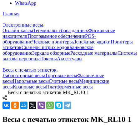
WhatsApp
Главная
—
Электронные весы
Онлайн кассы
Терминалы сбора данных
Фискальные
накопители
Программное обеспечение
POS-
оборудование
Чековые принтеры
Денежные ящики
Принтеры
этикеток
Сканеры штрих-кодов
Банковское
оборудование
Зеркала обзорные
Расходные материалы
Системы
вызова персонала
Токены
Аксессуары
—
Весы с печатью этикеток
Лабораторные весы
Торговые весы
Фасовочные
весы
Напольные весы
Счетные весы
Медицинские
весы
Крановые весы
Платформенные весы
—
Весы с печатью этикеток MK_RL10-1
Весы с печатью этикеток MK_RL10-1