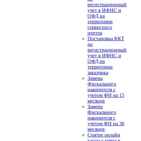
регистрационный
учет в ИФНС и
ОФД на
территории
сервисного
центра
Постановка ККТ
на
регистрационный
учет в ИФНС и
ОФД на
территории
заказчика
Замена
Фискального
накопителя с
учетом ФН на 15
месяцев
Замена
Фискального
накопителя с
учетом ФН на 36
месяцев
Снятие онлайн
кассы с учета в