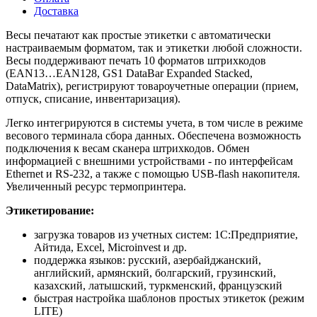
Доставка
Весы печатают как простые этикетки с автоматически
настраиваемым форматом, так и этикетки любой сложности.
Весы поддерживают печать 10 форматов штрихкодов
(EAN13…EAN128, GS1 DataBar Expanded Stacked,
DataMatrix), регистрируют товароучетные операции (прием,
отпуск, списание, инвентаризация).
Легко интегрируются в системы учета, в том числе в режиме
весового терминала сбора данных. Обеспечена возможность
подключения к весам сканера штрихкодов. Обмен
информацией с внешними устройствами - по интерфейсам
Ethernet и RS-232, а также с помощью USB-flash накопителя.
Увеличенный ресурс термопринтера.
Этикетирование:
загрузка товаров из учетных систем: 1С:Предприятие,
Айтида, Excel, Microinvest и др.
поддержка языков: русский, азербайджанский,
английский, армянский, болгарский, грузинский,
казахский, латышский, туркменский, французский
быстрая настройка шаблонов простых этикеток (режим
LITE)