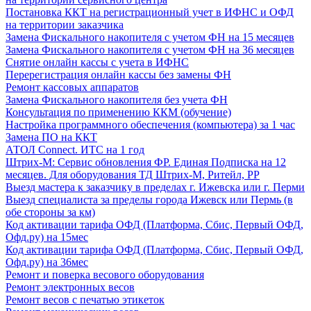
Постановка ККТ на регистрационный учет в ИФНС и ОФД
на территории заказчика
Замена Фискального накопителя с учетом ФН на 15 месяцев
Замена Фискального накопителя с учетом ФН на 36 месяцев
Снятие онлайн кассы с учета в ИФНС
Перерегистрация онлайн кассы без замены ФН
Ремонт кассовых аппаратов
Замена Фискального накопителя без учета ФН
Консультация по применению ККМ (обучение)
Настройка программного обеспечения (компьютера) за 1 час
Замена ПО на ККТ
АТОЛ Connect. ИТС на 1 год
Штрих-М: Сервис обновления ФР. Единая Подписка на 12
месяцев. Для оборудования ТД Штрих-М, Ритейл, РР
Выезд мастера к заказчику в пределах г. Ижевска или г. Перми
Выезд специалиста за пределы города Ижевск или Пермь (в
обе стороны за км)
Код активации тарифа ОФД (Платформа, Сбис, Первый ОФД,
Офд.ру) на 15мес
Код активации тарифа ОФД (Платформа, Сбис, Первый ОФД,
Офд.ру) на 36мес
Ремонт и поверка весового оборудования
Ремонт электронных весов
Ремонт весов с печатью этикеток