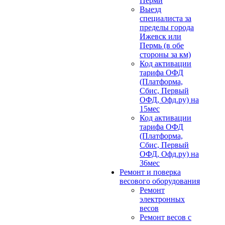
Перми
Выезд
специалиста за
пределы города
Ижевск или
Пермь (в обе
стороны за км)
Код активации
тарифа ОФД
(Платформа,
Сбис, Первый
ОФД, Офд.ру) на
15мес
Код активации
тарифа ОФД
(Платформа,
Сбис, Первый
ОФД, Офд.ру) на
36мес
Ремонт и поверка
весового оборудования
Ремонт
электронных
весов
Ремонт весов с