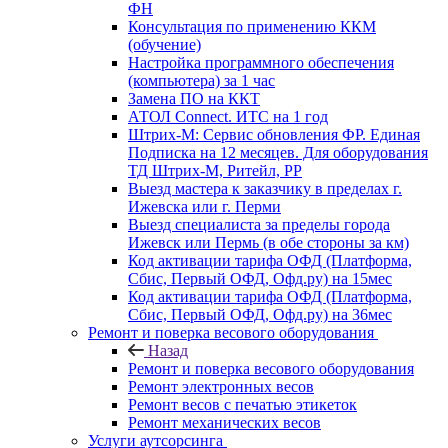
ФН
Консультация по применению ККМ
(обучение)
Настройка программного обеспечения
(компьютера) за 1 час
Замена ПО на ККТ
АТОЛ Connect. ИТС на 1 год
Штрих-М: Сервис обновления ФР. Единая
Подписка на 12 месяцев. Для оборудования
ТД Штрих-М, Ритейл, РР
Выезд мастера к заказчику в пределах г.
Ижевска или г. Перми
Выезд специалиста за пределы города
Ижевск или Пермь (в обе стороны за км)
Код активации тарифа ОФД (Платформа,
Сбис, Первый ОФД, Офд.ру) на 15мес
Код активации тарифа ОФД (Платформа,
Сбис, Первый ОФД, Офд.ру) на 36мес
Ремонт и поверка весового оборудования
Назад
Ремонт и поверка весового оборудования
Ремонт электронных весов
Ремонт весов с печатью этикеток
Ремонт механических весов
Услуги аутсорсинга