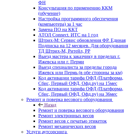
ФН
Консультация по применению ККМ
(обучение)
Настройка программного обеспечения
(компьютера) за 1 час
Замена ПО на ККТ
АТОЛ Connect. ИТС на 1 год
Штрих-М: Сервис обновления ФР. Единая
Подписка на 12 месяцев. Для оборудования
ТД Штрих-М, Ритейл, РР
Выезд мастера к заказчику в пределах г.
Ижевска или г. Перми
Выезд специалиста за пределы города
Ижевск или Пермь (в обе стороны за км)
Код активации тарифа ОФД (Платформа,
Сбис, Первый ОФД, Офд.ру) на 15мес
Код активации тарифа ОФД (Платформа,
Сбис, Первый ОФД, Офд.ру) на 36мес
Ремонт и поверка весового оборудования
Назад
Ремонт и поверка весового оборудования
Ремонт электронных весов
Ремонт весов с печатью этикеток
Ремонт механических весов
Услуги аутсорсинга