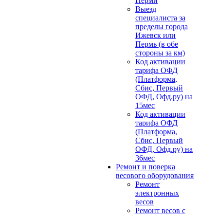
Перми
Выезд
специалиста за
пределы города
Ижевск или
Пермь (в обе
стороны за км)
Код активации
тарифа ОФД
(Платформа,
Сбис, Первый
ОФД, Офд.ру) на
15мес
Код активации
тарифа ОФД
(Платформа,
Сбис, Первый
ОФД, Офд.ру) на
36мес
Ремонт и поверка
весового оборудования
Ремонт
электронных
весов
Ремонт весов с