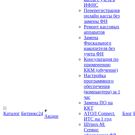
ИФНС
Перерегистрация
онлайн кассы без
замены ФН
Ремонт кассовых
аппаратов
Замена
Фискального
накопителя без
учета ФН
Консультация по
применению
ККМ (обучение)
Настройка
программного
обеспечения
(компьютера) за 1
час
Замена ПО на
ККТ
Каталог
Битрикс24
АТОЛ Connect.
Блог
Акции
ИТС на 1 год
Штрих-М:
Сервис