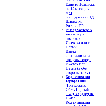
обновления ФР.
Единая Подписка
на 12 месяцев.
Для
оборудования ТД
Штрих-М,
Ритейл, РР
Выезд мастера к
заказчику в
пределах г.
Ижевска или г.
Перми
Выезд
специалиста за
пределы города
Ижевск или
Пермь (в обе
стороны за км)
Код активации
тарифа ОФД
(Платформа,
Сбис, Первый
ОФД, Офд.ру) на
15мес
Код активации