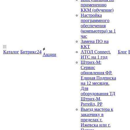
применению
ККМ (обучение)
Настройка
программного
обеспечения
(компьютера) за 1
час
Замена ПО на
ККТ
Каталог
Битрикс24
АТОЛ Connect.
Блог
Акции
ИТС на 1 год
Штрих-М:
Сервис
обновления ФР.
Единая Подписка
на 12 месяцев.
Для
оборудования ТД
Штрих-М,
Ритейл, РР
Выезд мастера к
заказчику в
пределах г.
Ижевска или г.