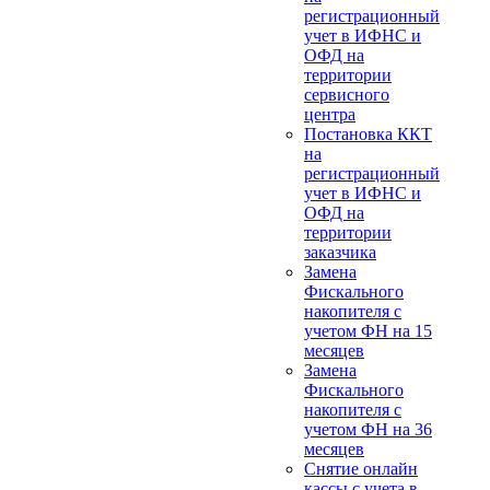
регистрационный
учет в ИФНС и
ОФД на
территории
сервисного
центра
Постановка ККТ
на
регистрационный
учет в ИФНС и
ОФД на
территории
заказчика
Замена
Фискального
накопителя с
учетом ФН на 15
месяцев
Замена
Фискального
накопителя с
учетом ФН на 36
месяцев
Снятие онлайн
кассы с учета в