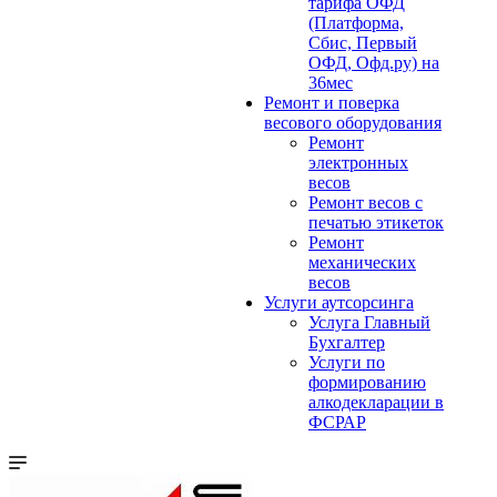
тарифа ОФД
(Платформа,
Сбис, Первый
ОФД, Офд.ру) на
36мес
Ремонт и поверка
весового оборудования
Ремонт
электронных
весов
Ремонт весов с
печатью этикеток
Ремонт
механических
весов
Услуги аутсорсинга
Услуга Главный
Бухгалтер
Услуги по
формированию
алкодекларации в
ФСРАР