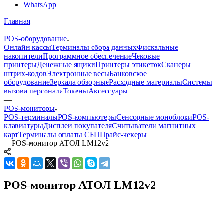
WhatsApp
Главная
—
POS-оборудование
Онлайн кассы
Терминалы сбора данных
Фискальные
накопители
Программное обеспечение
Чековые
принтеры
Денежные ящики
Принтеры этикеток
Сканеры
штрих-кодов
Электронные весы
Банковское
оборудование
Зеркала обзорные
Расходные материалы
Системы
вызова персонала
Токены
Аксессуары
—
POS-мониторы
POS-терминалы
POS-компьютеры
Сенсорные моноблоки
POS-
клавиатуры
Дисплеи покупателя
Считыватели магнитных
карт
Терминалы оплаты СБП
Прайс-чекеры
—
POS-монитор АТОЛ LM12v2
POS-монитор АТОЛ LM12v2