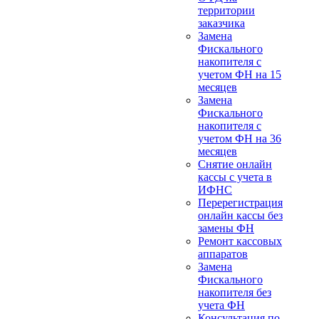
территории
заказчика
Замена
Фискального
накопителя с
учетом ФН на 15
месяцев
Замена
Фискального
накопителя с
учетом ФН на 36
месяцев
Снятие онлайн
кассы с учета в
ИФНС
Перерегистрация
онлайн кассы без
замены ФН
Ремонт кассовых
аппаратов
Замена
Фискального
накопителя без
учета ФН
Консультация по