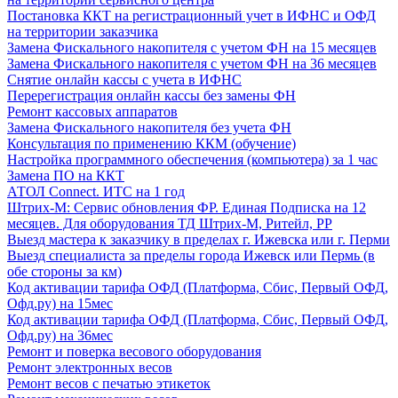
Постановка ККТ на регистрационный учет в ИФНС и ОФД
на территории заказчика
Замена Фискального накопителя с учетом ФН на 15 месяцев
Замена Фискального накопителя с учетом ФН на 36 месяцев
Снятие онлайн кассы с учета в ИФНС
Перерегистрация онлайн кассы без замены ФН
Ремонт кассовых аппаратов
Замена Фискального накопителя без учета ФН
Консультация по применению ККМ (обучение)
Настройка программного обеспечения (компьютера) за 1 час
Замена ПО на ККТ
АТОЛ Connect. ИТС на 1 год
Штрих-М: Сервис обновления ФР. Единая Подписка на 12
месяцев. Для оборудования ТД Штрих-М, Ритейл, РР
Выезд мастера к заказчику в пределах г. Ижевска или г. Перми
Выезд специалиста за пределы города Ижевск или Пермь (в
обе стороны за км)
Код активации тарифа ОФД (Платформа, Сбис, Первый ОФД,
Офд.ру) на 15мес
Код активации тарифа ОФД (Платформа, Сбис, Первый ОФД,
Офд.ру) на 36мес
Ремонт и поверка весового оборудования
Ремонт электронных весов
Ремонт весов с печатью этикеток