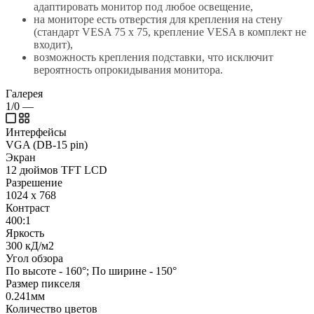
адаптировать монитор под любое освещение,
на мониторе есть отверстия для крепления на стену
(стандарт VESA 75 x 75, крепление VESA в комплект не
входит),
возможность крепления подставки, что исключит
вероятность опрокидывания монитора.
Галерея
1/0
—
Интерфейсы
VGA (DB-15 pin)
Экран
12 дюймов TFT LCD
Разрешение
1024 х 768
Контраст
400:1
Яркость
300 кД/м2
Угол обзора
По высоте - 160°; По ширине - 150°
Размер пикселя
0.241мм
Количество цветов