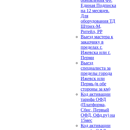
обновления ФР.
Единая Подписка
на 12 месяцев.
Для
оборудования ТД
Штрих-М,
Ритейл, РР
Выезд мастера к
заказчику в
пределах г.
Ижевска или г.
Перми
Выезд
специалиста за
пределы города
Ижевск или
Пермь (в обе
стороны за км)
Код активации
тарифа ОФД
(Платформа,
Сбис, Первый
ОФД, Офд.ру) на
15мес
Код активации