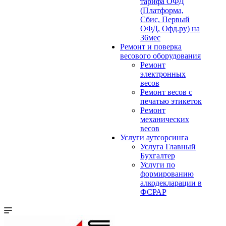
тарифа ОФД
(Платформа,
Сбис, Первый
ОФД, Офд.ру) на
36мес
Ремонт и поверка
весового оборудования
Ремонт
электронных
весов
Ремонт весов с
печатью этикеток
Ремонт
механических
весов
Услуги аутсорсинга
Услуга Главный
Бухгалтер
Услуги по
формированию
алкодекларации в
ФСРАР