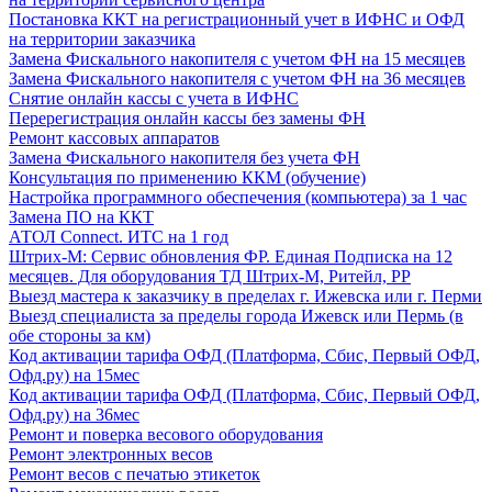
Постановка ККТ на регистрационный учет в ИФНС и ОФД
на территории заказчика
Замена Фискального накопителя с учетом ФН на 15 месяцев
Замена Фискального накопителя с учетом ФН на 36 месяцев
Снятие онлайн кассы с учета в ИФНС
Перерегистрация онлайн кассы без замены ФН
Ремонт кассовых аппаратов
Замена Фискального накопителя без учета ФН
Консультация по применению ККМ (обучение)
Настройка программного обеспечения (компьютера) за 1 час
Замена ПО на ККТ
АТОЛ Connect. ИТС на 1 год
Штрих-М: Сервис обновления ФР. Единая Подписка на 12
месяцев. Для оборудования ТД Штрих-М, Ритейл, РР
Выезд мастера к заказчику в пределах г. Ижевска или г. Перми
Выезд специалиста за пределы города Ижевск или Пермь (в
обе стороны за км)
Код активации тарифа ОФД (Платформа, Сбис, Первый ОФД,
Офд.ру) на 15мес
Код активации тарифа ОФД (Платформа, Сбис, Первый ОФД,
Офд.ру) на 36мес
Ремонт и поверка весового оборудования
Ремонт электронных весов
Ремонт весов с печатью этикеток