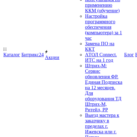
применению
ККМ (обучение)
Настройка
программного
обеспечения
(компьютера) за 1
час
Замена ПО на
ККТ
Каталог
Битрикс24
АТОЛ Connect.
Блог
Акции
ИТС на 1 год
Штрих-М:
Сервис
обновления ФР.
Единая Подписка
на 12 месяцев.
Для
оборудования ТД
Штрих-М,
Ритейл, РР
Выезд мастера к
заказчику в
пределах г.
Ижевска или г.