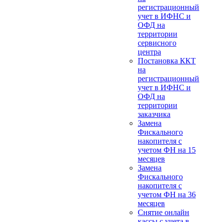
регистрационный
учет в ИФНС и
ОФД на
территории
сервисного
центра
Постановка ККТ
на
регистрационный
учет в ИФНС и
ОФД на
территории
заказчика
Замена
Фискального
накопителя с
учетом ФН на 15
месяцев
Замена
Фискального
накопителя с
учетом ФН на 36
месяцев
Снятие онлайн
кассы с учета в