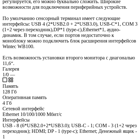
регулируется, его можно буквально сложить. Широкие
возможности для подключения периферийных устройств.
По умолчанию сенсорный терминал имеет следующие
интерфейсы: USB 4 (2*USB2.0 + 2*USB3.0), USB-C*1, COM 3
(1+2 через переходник),DP*1 (type-c),Ethernet*1, аудио-
динамик. В том случае, если портов недостаточно к
моноблоку можно подключить блок расширения интерфейсов
Wintec WB100.
Есть возможность установки второго монитора с диагональю
11,6“.
Галерея
1/0
—
Память
128 Гб
Оперативная память
4 Гб
Сетевой интерфейс
Ethernet 10/100/1000 Мбит/с
Интерфейсы
USB - 8 (6*USB2.0+2*USB3.0); USB-C - 1; COM - 3 (1+2 через
переходник); HDMI; DP - 1 (type-c); Ethernet; Денежный ящик -
1