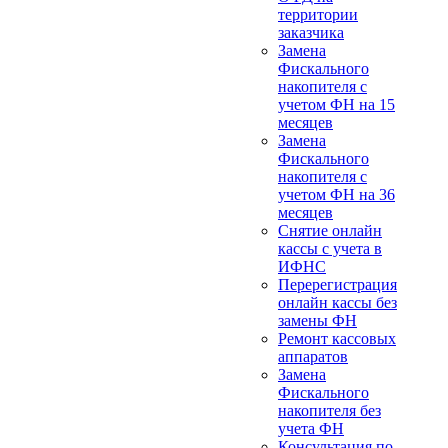
территории
заказчика
Замена
Фискального
накопителя с
учетом ФН на 15
месяцев
Замена
Фискального
накопителя с
учетом ФН на 36
месяцев
Снятие онлайн
кассы с учета в
ИФНС
Перерегистрация
онлайн кассы без
замены ФН
Ремонт кассовых
аппаратов
Замена
Фискального
накопителя без
учета ФН
Консультация по