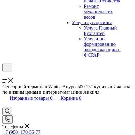
печатью этикеток
Ремонт
механических
весов
Услуги аутсорсинга
Услуга Главный
Бухгалтер
Услуги по
формированию
алкодекларации в
ФСРАР
Сенсорный терминал Wintec Anypos500 15" купить в Ижевске
по низким ценам в интернет-магазине Анкилл
Избранные товары
0
Корзина
0
Телефоны
+7 (950) 170-55-77