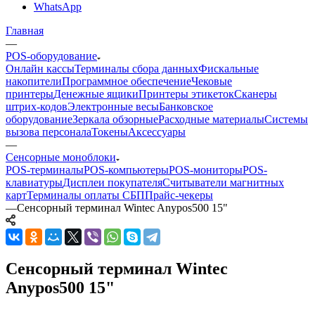
WhatsApp
Главная
—
POS-оборудование
Онлайн кассы
Терминалы сбора данных
Фискальные
накопители
Программное обеспечение
Чековые
принтеры
Денежные ящики
Принтеры этикеток
Сканеры
штрих-кодов
Электронные весы
Банковское
оборудование
Зеркала обзорные
Расходные материалы
Системы
вызова персонала
Токены
Аксессуары
—
Сенсорные моноблоки
POS-терминалы
POS-компьютеры
POS-мониторы
POS-
клавиатуры
Дисплеи покупателя
Считыватели магнитных
карт
Терминалы оплаты СБП
Прайс-чекеры
—
Сенсорный терминал Wintec Anypos500 15"
Сенсорный терминал Wintec
Anypos500 15"