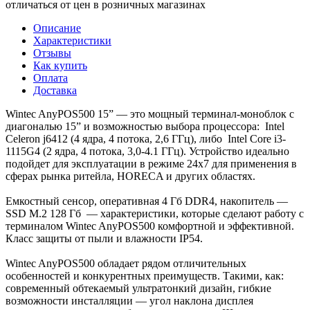
отличаться от цен в розничных магазинах
Описание
Характеристики
Отзывы
Как купить
Оплата
Доставка
Wintec AnyPOS500 15” — это мощный терминал-моноблок с
диагональю 15” и возможностью выбора процессора: Intel
Celeron j6412 (4 ядра, 4 потока, 2,6 ГГц), либо Intel Core i3-
1115G4 (2 ядра, 4 потока, 3,0-4.1 ГГц). Устройство идеально
подойдет для эксплуатации в режиме 24х7 для применения в
сферах рынка ритейла, HORECA и других областях.
Емкостный сенсор, оперативная 4 Гб DDR4, накопитель —
SSD M.2 128 Гб — характеристики, которые сделают работу с
терминалом Wintec AnyPOS500 комфортной и эффективной.
Класс защиты от пыли и влажности IP54.
Wintec AnyPOS500 обладает рядом отличительных
особенностей и конкурентных преимуществ. Такими, как:
современный обтекаемый ультратонкий дизайн, гибкие
возможности инсталляции — угол наклона дисплея