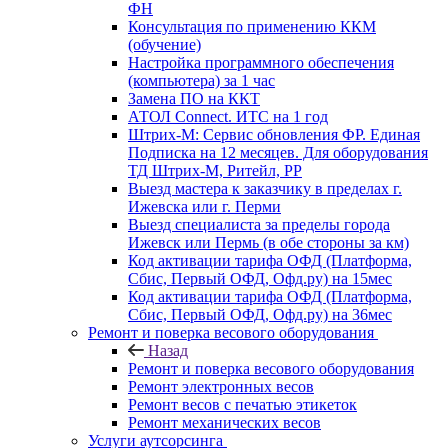
ФН
Консультация по применению ККМ
(обучение)
Настройка программного обеспечения
(компьютера) за 1 час
Замена ПО на ККТ
АТОЛ Connect. ИТС на 1 год
Штрих-М: Сервис обновления ФР. Единая
Подписка на 12 месяцев. Для оборудования
ТД Штрих-М, Ритейл, РР
Выезд мастера к заказчику в пределах г.
Ижевска или г. Перми
Выезд специалиста за пределы города
Ижевск или Пермь (в обе стороны за км)
Код активации тарифа ОФД (Платформа,
Сбис, Первый ОФД, Офд.ру) на 15мес
Код активации тарифа ОФД (Платформа,
Сбис, Первый ОФД, Офд.ру) на 36мес
Ремонт и поверка весового оборудования
Назад
Ремонт и поверка весового оборудования
Ремонт электронных весов
Ремонт весов с печатью этикеток
Ремонт механических весов
Услуги аутсорсинга