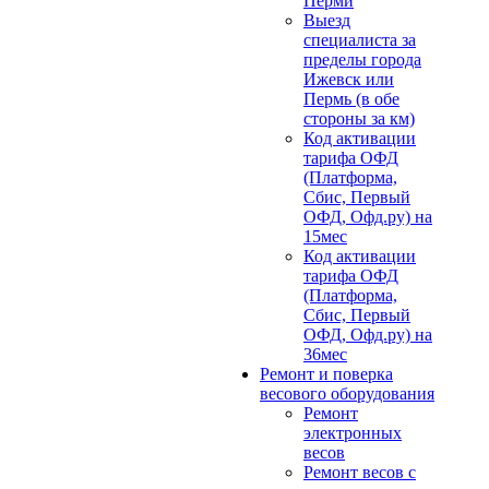
Перми
Выезд
специалиста за
пределы города
Ижевск или
Пермь (в обе
стороны за км)
Код активации
тарифа ОФД
(Платформа,
Сбис, Первый
ОФД, Офд.ру) на
15мес
Код активации
тарифа ОФД
(Платформа,
Сбис, Первый
ОФД, Офд.ру) на
36мес
Ремонт и поверка
весового оборудования
Ремонт
электронных
весов
Ремонт весов с