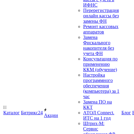
ИФНС
Перерегистрация
онлайн кассы без
замены ФН
Ремонт кассовых
аппаратов
Замена
Фискального
накопителя без
учета ФН
Консультация по
применению
ККМ (обучение)
Настройка
программного
обеспечения
(компьютера) за 1
час
Замена ПО на
ККТ
Каталог
Битрикс24
АТОЛ Connect.
Блог
Акции
ИТС на 1 год
Штрих-М:
Сервис