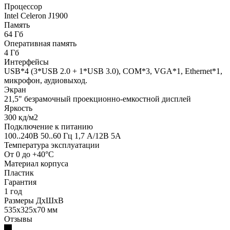
Процессор
Intel Celeron J1900
Память
64 Гб
Оперативная память
4 Гб
Интерфейсы
USB*4 (3*USB 2.0 + 1*USB 3.0), COM*3, VGA*1, Ethernet*1,
микрофон, аудиовыход.
Экран
21,5" безрамочный проекционно-емкостной дисплей
Яркость
300 кд/м2
Подключение к питанию
100..240В 50..60 Гц 1,7 А/12В 5А
Температура эксплуатации
От 0 до +40°С
Материал корпуса
Пластик
Гарантия
1 год
Размеры ДхШхВ
535x325x70 мм
Отзывы