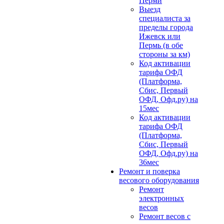
Перми
Выезд
специалиста за
пределы города
Ижевск или
Пермь (в обе
стороны за км)
Код активации
тарифа ОФД
(Платформа,
Сбис, Первый
ОФД, Офд.ру) на
15мес
Код активации
тарифа ОФД
(Платформа,
Сбис, Первый
ОФД, Офд.ру) на
36мес
Ремонт и поверка
весового оборудования
Ремонт
электронных
весов
Ремонт весов с