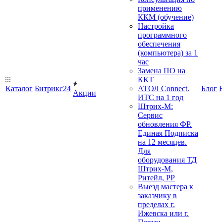
применению
ККМ (обучение)
Настройка
программного
обеспечения
(компьютера) за 1
час
Замена ПО на
ККТ
Каталог
Битрикс24
АТОЛ Connect.
Блог
Акции
ИТС на 1 год
Штрих-М:
Сервис
обновления ФР.
Единая Подписка
на 12 месяцев.
Для
оборудования ТД
Штрих-М,
Ритейл, РР
Выезд мастера к
заказчику в
пределах г.
Ижевска или г.