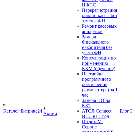
ИФНС
Перерегистрация
онлайн кассы без
замены ФН
Ремонт кассовых
аппаратов
Замена
Фискального
накопителя без
учета ФН
Консультация по
применению
ККМ (обучение)
Настройка
программного
обеспечения
(компьютера) за 1
час
Замена ПО на
ККТ
Каталог
Битрикс24
АТОЛ Connect.
Блог
Акции
ИТС на 1 год
Штрих-М:
Сервис