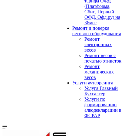
тарифа ОФД
(Платформа,
Сбис, Первый
ОФД, Офд.ру) на
36мес
Ремонт и поверка
весового оборудования
Ремонт
электронных
весов
Ремонт весов с
печатью этикеток
Ремонт
механических
весов
Услуги аутсорсинга
Услуга Главный
Бухгалтер
Услуги по
формированию
алкодекларации в
ФСРАР