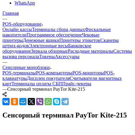
WhatsApp
Главная
—
POS-оборудование
Онлайн кассы
Терминалы сбора данных
Фискальные
накопители
Программное обеспечение
Чековые
принтеры
Денежные ящики
Принтеры этикеток
Сканеры
штрих-кодов
Электронные весы
Банковское
оборудование
Зеркала обзорные
Расходные материалы
Системы
вызова персонала
Токены
Аксессуары
—
Сенсорные моноблоки
POS-терминалы
POS-компьютеры
POS-мониторы
POS-
клавиатуры
Дисплеи покупателя
Считыватели магнитных
карт
Терминалы оплаты СБП
Прайс-чекеры
—
Сенсорный терминал PayTor Kite-215
Сенсорный терминал PayTor Kite-215