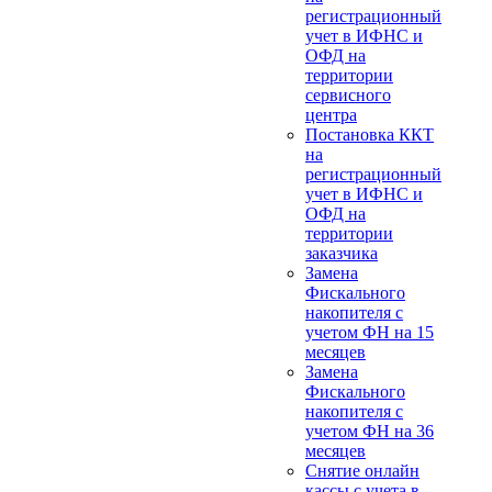
регистрационный
учет в ИФНС и
ОФД на
территории
сервисного
центра
Постановка ККТ
на
регистрационный
учет в ИФНС и
ОФД на
территории
заказчика
Замена
Фискального
накопителя с
учетом ФН на 15
месяцев
Замена
Фискального
накопителя с
учетом ФН на 36
месяцев
Снятие онлайн
кассы с учета в