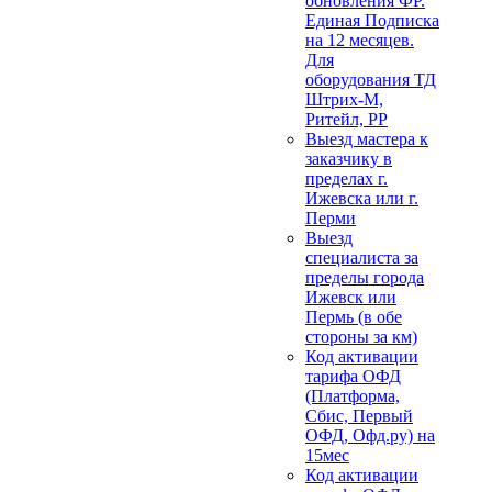
обновления ФР.
Единая Подписка
на 12 месяцев.
Для
оборудования ТД
Штрих-М,
Ритейл, РР
Выезд мастера к
заказчику в
пределах г.
Ижевска или г.
Перми
Выезд
специалиста за
пределы города
Ижевск или
Пермь (в обе
стороны за км)
Код активации
тарифа ОФД
(Платформа,
Сбис, Первый
ОФД, Офд.ру) на
15мес
Код активации