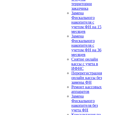
территории
заказчика
Замена
Фискального
накопителя с
учетом ФН на 15
месяцев
Замена
Фискального
накопителя с
учетом ФН на 36
месяцев
Снятие онлайн
кассы с учета в
ИФНС
Перерегистрация
онлайн кассы без
замены ФН
Ремонт кассовых
аппаратов
Замена
Фискального
накопителя без
учета ФН
Консультация по