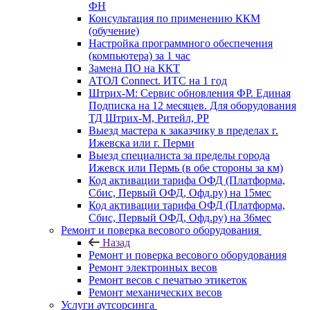
ФН
Консультация по применению ККМ
(обучение)
Настройка программного обеспечения
(компьютера) за 1 час
Замена ПО на ККТ
АТОЛ Connect. ИТС на 1 год
Штрих-М: Сервис обновления ФР. Единая
Подписка на 12 месяцев. Для оборудования
ТД Штрих-М, Ритейл, РР
Выезд мастера к заказчику в пределах г.
Ижевска или г. Перми
Выезд специалиста за пределы города
Ижевск или Пермь (в обе стороны за км)
Код активации тарифа ОФД (Платформа,
Сбис, Первый ОФД, Офд.ру) на 15мес
Код активации тарифа ОФД (Платформа,
Сбис, Первый ОФД, Офд.ру) на 36мес
Ремонт и поверка весового оборудования
Назад
Ремонт и поверка весового оборудования
Ремонт электронных весов
Ремонт весов с печатью этикеток
Ремонт механических весов
Услуги аутсорсинга