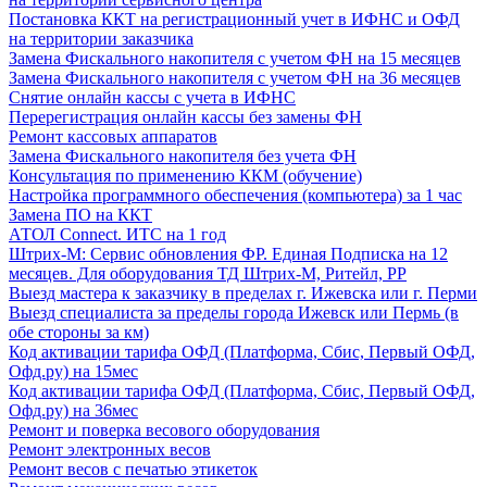
Постановка ККТ на регистрационный учет в ИФНС и ОФД
на территории заказчика
Замена Фискального накопителя с учетом ФН на 15 месяцев
Замена Фискального накопителя с учетом ФН на 36 месяцев
Снятие онлайн кассы с учета в ИФНС
Перерегистрация онлайн кассы без замены ФН
Ремонт кассовых аппаратов
Замена Фискального накопителя без учета ФН
Консультация по применению ККМ (обучение)
Настройка программного обеспечения (компьютера) за 1 час
Замена ПО на ККТ
АТОЛ Connect. ИТС на 1 год
Штрих-М: Сервис обновления ФР. Единая Подписка на 12
месяцев. Для оборудования ТД Штрих-М, Ритейл, РР
Выезд мастера к заказчику в пределах г. Ижевска или г. Перми
Выезд специалиста за пределы города Ижевск или Пермь (в
обе стороны за км)
Код активации тарифа ОФД (Платформа, Сбис, Первый ОФД,
Офд.ру) на 15мес
Код активации тарифа ОФД (Платформа, Сбис, Первый ОФД,
Офд.ру) на 36мес
Ремонт и поверка весового оборудования
Ремонт электронных весов
Ремонт весов с печатью этикеток