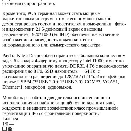
сэкономить пространство.
Кроме того, POS-терминал может стать мощным
маркетинговым инструментом: с его помощью можно
демонстрировать гостям и посетителям промо-ролики, фото-
и видеоконтент. 21,5-дюймовый экран с высоким
разрешением 1920*1080 (FullHD) обеспечит качественное
изображение и наглядность подачи контента
информационного или коммерческого характера.
PayTor Kite-215 способен справиться с большим количеством
задач благодаря 4-ядерному процессору Intel J1900, имеет по
умолчанию оперативную память DDR3L 4 Гб с возможностью
расширения до 8 Гб, SSD-накопитель — 64 Гб с
возможностью расширения до 128/256/512 Гб. Интерфейсные
порты: USB*4 (3*USB 2.0 + 1*USB 3.0), COM*3, VGA*1,
Ethernet*1, микрофон, аудиовыход.
Моноблок разработан для длительного интенсивного
использования и надёжно защищён от попадания пыли,
жидкости и внешнего воздействия: класс промышленной
герметизации IP65 с фронтальной поверхности.
Галерея
1/0
—