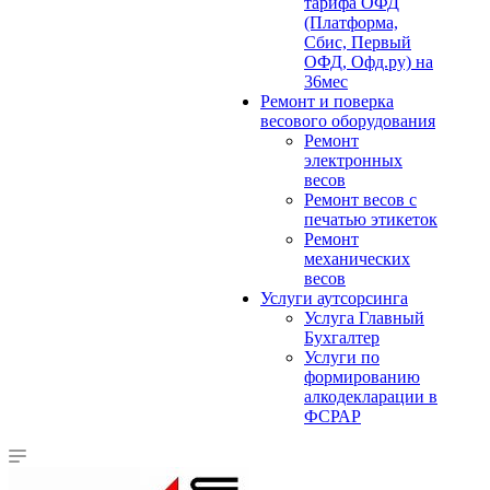
тарифа ОФД
(Платформа,
Сбис, Первый
ОФД, Офд.ру) на
36мес
Ремонт и поверка
весового оборудования
Ремонт
электронных
весов
Ремонт весов с
печатью этикеток
Ремонт
механических
весов
Услуги аутсорсинга
Услуга Главный
Бухгалтер
Услуги по
формированию
алкодекларации в
ФСРАР