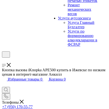
печатью этикеток
Ремонт
механических
весов
Услуги аутсорсинга
Услуга Главный
Бухгалтер
Услуги по
формированию
алкодекларации в
ФСРАР
Кнопка вызова iKnopka APE500 купить в Ижевске по низким
ценам в интернет-магазине Анкилл
Избранные товары
0
Корзина
0
Телефоны
+7 (950) 170-55-77