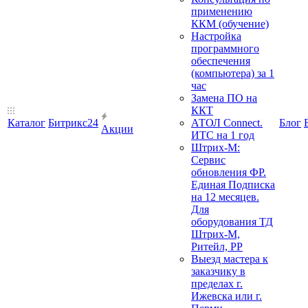
применению
ККМ (обучение)
Настройка
программного
обеспечения
(компьютера) за 1
час
Замена ПО на
ККТ
Каталог
Битрикс24
АТОЛ Connect.
Блог
Акции
ИТС на 1 год
Штрих-М:
Сервис
обновления ФР.
Единая Подписка
на 12 месяцев.
Для
оборудования ТД
Штрих-М,
Ритейл, РР
Выезд мастера к
заказчику в
пределах г.
Ижевска или г.