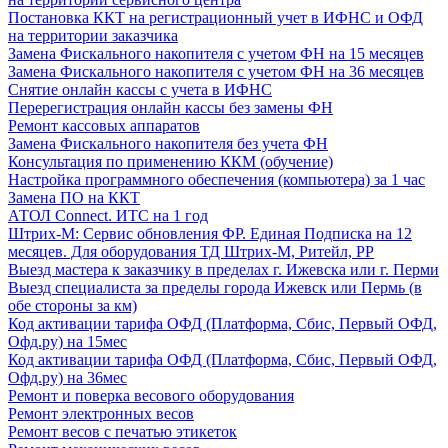
Постановка ККТ на регистрационный учет в ИФНС и ОФД
на территории заказчика
Замена Фискального накопителя с учетом ФН на 15 месяцев
Замена Фискального накопителя с учетом ФН на 36 месяцев
Снятие онлайн кассы с учета в ИФНС
Перерегистрация онлайн кассы без замены ФН
Ремонт кассовых аппаратов
Замена Фискального накопителя без учета ФН
Консультация по применению ККМ (обучение)
Настройка программного обеспечения (компьютера) за 1 час
Замена ПО на ККТ
АТОЛ Connect. ИТС на 1 год
Штрих-М: Сервис обновления ФР. Единая Подписка на 12
месяцев. Для оборудования ТД Штрих-М, Ритейл, РР
Выезд мастера к заказчику в пределах г. Ижевска или г. Перми
Выезд специалиста за пределы города Ижевск или Пермь (в
обе стороны за км)
Код активации тарифа ОФД (Платформа, Сбис, Первый ОФД,
Офд.ру) на 15мес
Код активации тарифа ОФД (Платформа, Сбис, Первый ОФД,
Офд.ру) на 36мес
Ремонт и поверка весового оборудования
Ремонт электронных весов
Ремонт весов с печатью этикеток