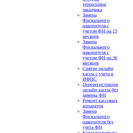
территории
заказчика
Замена
Фискального
накопителя с
учетом ФН на 15
месяцев
Замена
Фискального
накопителя с
учетом ФН на 36
месяцев
Снятие онлайн
кассы с учета в
ИФНС
Перерегистрация
онлайн кассы без
замены ФН
Ремонт кассовых
аппаратов
Замена
Фискального
накопителя без
учета ФН
Консультация по