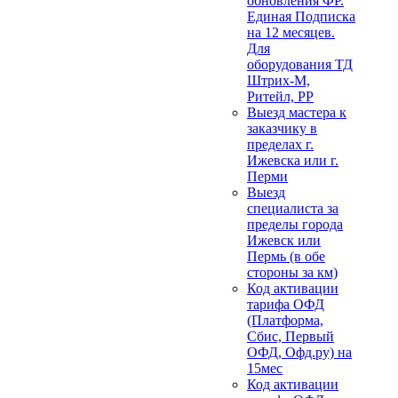
обновления ФР.
Единая Подписка
на 12 месяцев.
Для
оборудования ТД
Штрих-М,
Ритейл, РР
Выезд мастера к
заказчику в
пределах г.
Ижевска или г.
Перми
Выезд
специалиста за
пределы города
Ижевск или
Пермь (в обе
стороны за км)
Код активации
тарифа ОФД
(Платформа,
Сбис, Первый
ОФД, Офд.ру) на
15мес
Код активации