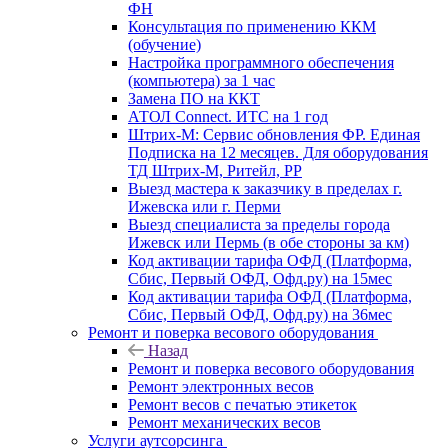
ФН
Консультация по применению ККМ
(обучение)
Настройка программного обеспечения
(компьютера) за 1 час
Замена ПО на ККТ
АТОЛ Connect. ИТС на 1 год
Штрих-М: Сервис обновления ФР. Единая
Подписка на 12 месяцев. Для оборудования
ТД Штрих-М, Ритейл, РР
Выезд мастера к заказчику в пределах г.
Ижевска или г. Перми
Выезд специалиста за пределы города
Ижевск или Пермь (в обе стороны за км)
Код активации тарифа ОФД (Платформа,
Сбис, Первый ОФД, Офд.ру) на 15мес
Код активации тарифа ОФД (Платформа,
Сбис, Первый ОФД, Офд.ру) на 36мес
Ремонт и поверка весового оборудования
Назад
Ремонт и поверка весового оборудования
Ремонт электронных весов
Ремонт весов с печатью этикеток
Ремонт механических весов
Услуги аутсорсинга