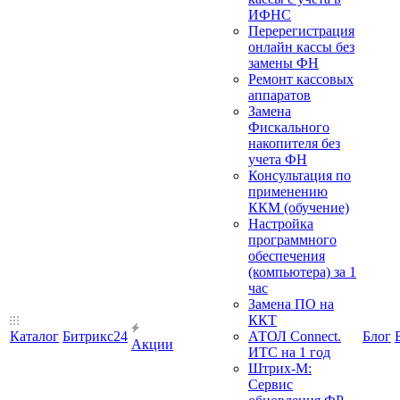
ИФНС
Перерегистрация
онлайн кассы без
замены ФН
Ремонт кассовых
аппаратов
Замена
Фискального
накопителя без
учета ФН
Консультация по
применению
ККМ (обучение)
Настройка
программного
обеспечения
(компьютера) за 1
час
Замена ПО на
ККТ
Каталог
Битрикс24
АТОЛ Connect.
Блог
Акции
ИТС на 1 год
Штрих-М:
Сервис