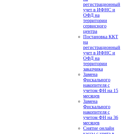
регистрационный
учет в ИФНС и
ОФД на
территории
сервисного
центра
Постановка ККТ
на
регистрационный
учет в ИФНС и
ОФД на
территории
заказчика
Замена
Фискального
накопителя с
учетом ФН на 15
месяцев
Замена
Фискального
накопителя с
учетом ФН на 36
месяцев
Снятие онлайн
кассы с учета в