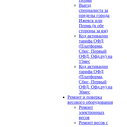
Перми
Выезд
специалиста за
пределы города
Ижевск или
Пермь (в обе
стороны за км)
Код активации
тарифа ОФД
(Платформа,
Сбис, Первый
ОФД, Офд.ру) на
15мес
Код активации
тарифа ОФД
(Платформа,
Сбис, Первый
ОФД, Офд.ру) на
36мес
Ремонт и поверка
весового оборудования
Ремонт
электронных
весов
Ремонт весов с