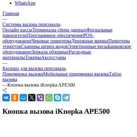
WhatsApp
Главная
—
Системы вызова персонала
Онлайн кассы
Терминалы сбора данных
Фискальные
накопители
Программное обеспечение
POS-
оборудование
Чековые принтеры
Денежные ящики
Принтеры
этикеток
Сканеры штрих-кодов
Электронные весы
Банковское
оборудование
Зеркала обзорные
Расходные
материалы
Токены
Аксессуары
—
Кнопки для вызова персонала
Приемники вызова
Мобильные приемники вызова
Табло
вызова
—
Кнопка вызова iKnopka APE500
Кнопка вызова iKnopka APE500