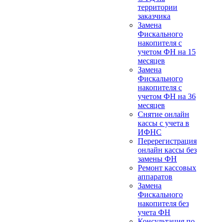
территории
заказчика
Замена
Фискального
накопителя с
учетом ФН на 15
месяцев
Замена
Фискального
накопителя с
учетом ФН на 36
месяцев
Снятие онлайн
кассы с учета в
ИФНС
Перерегистрация
онлайн кассы без
замены ФН
Ремонт кассовых
аппаратов
Замена
Фискального
накопителя без
учета ФН
Консультация по