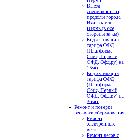
Перми
Выезд
специалиста за
пределы города
Ижевск или
Пермь (в обе
стороны за км)
Код активации
тарифа ОФД
(Платформа,
Сбис, Первый
ОФД, Офд.ру) на
15мес
Код активации
тарифа ОФД
(Платформа,
Сбис, Первый
ОФД, Офд.ру) на
36мес
Ремонт и поверка
весового оборудования
Ремонт
электронных
весов
Ремонт весов с