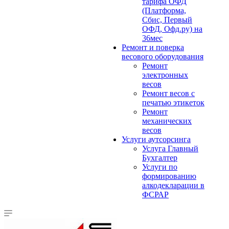
тарифа ОФД
(Платформа,
Сбис, Первый
ОФД, Офд.ру) на
36мес
Ремонт и поверка
весового оборудования
Ремонт
электронных
весов
Ремонт весов с
печатью этикеток
Ремонт
механических
весов
Услуги аутсорсинга
Услуга Главный
Бухгалтер
Услуги по
формированию
алкодекларации в
ФСРАР