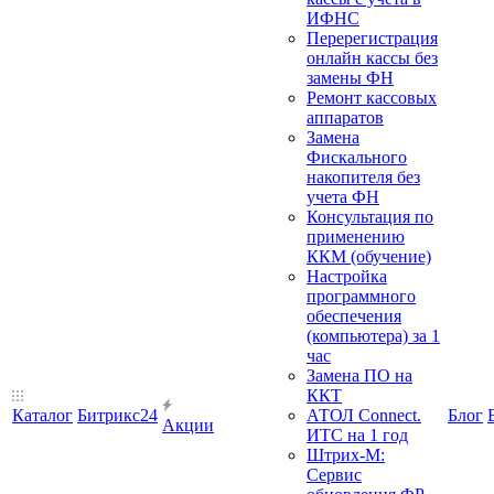
ИФНС
Перерегистрация
онлайн кассы без
замены ФН
Ремонт кассовых
аппаратов
Замена
Фискального
накопителя без
учета ФН
Консультация по
применению
ККМ (обучение)
Настройка
программного
обеспечения
(компьютера) за 1
час
Замена ПО на
ККТ
Каталог
Битрикс24
АТОЛ Connect.
Блог
Акции
ИТС на 1 год
Штрих-М:
Сервис