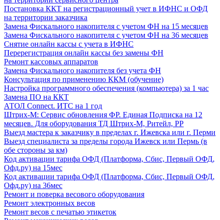
Постановка ККТ на регистрационный учет в ИФНС и ОФД
на территории заказчика
Замена Фискального накопителя с учетом ФН на 15 месяцев
Замена Фискального накопителя с учетом ФН на 36 месяцев
Снятие онлайн кассы с учета в ИФНС
Перерегистрация онлайн кассы без замены ФН
Ремонт кассовых аппаратов
Замена Фискального накопителя без учета ФН
Консультация по применению ККМ (обучение)
Настройка программного обеспечения (компьютера) за 1 час
Замена ПО на ККТ
АТОЛ Connect. ИТС на 1 год
Штрих-М: Сервис обновления ФР. Единая Подписка на 12
месяцев. Для оборудования ТД Штрих-М, Ритейл, РР
Выезд мастера к заказчику в пределах г. Ижевска или г. Перми
Выезд специалиста за пределы города Ижевск или Пермь (в
обе стороны за км)
Код активации тарифа ОФД (Платформа, Сбис, Первый ОФД,
Офд.ру) на 15мес
Код активации тарифа ОФД (Платформа, Сбис, Первый ОФД,
Офд.ру) на 36мес
Ремонт и поверка весового оборудования
Ремонт электронных весов
Ремонт весов с печатью этикеток