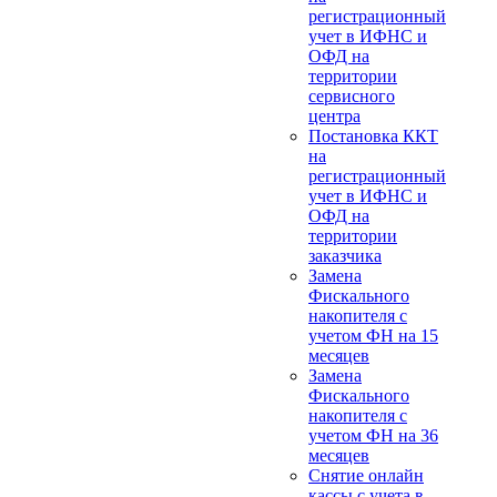
регистрационный
учет в ИФНС и
ОФД на
территории
сервисного
центра
Постановка ККТ
на
регистрационный
учет в ИФНС и
ОФД на
территории
заказчика
Замена
Фискального
накопителя с
учетом ФН на 15
месяцев
Замена
Фискального
накопителя с
учетом ФН на 36
месяцев
Снятие онлайн
кассы с учета в