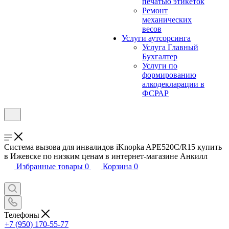
печатью этикеток
Ремонт
механических
весов
Услуги аутсорсинга
Услуга Главный
Бухгалтер
Услуги по
формированию
алкодекларации в
ФСРАР
Система вызова для инвалидов iKnopka APE520C/R15 купить
в Ижевске по низким ценам в интернет-магазине Анкилл
Избранные товары
0
Корзина
0
Телефоны
+7 (950) 170-55-77