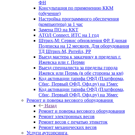
ФН
Консультация по применению ККМ
(обучение)
Настройка программного обеспечения
(компьютера) за 1 час
Замена ПО на ККТ
АТОЛ Connect. ИТС на 1 год
Штрих-М: Сервис обновления ФР. Единая
Подписка на 12 месяцев. Для оборудования
ТД Штрих-М, Ритейл, РР
Выезд мастера к заказчику в пределах г.
Ижевска или г. Перми
Выезд специалиста за пределы города
Ижевск или Пермь (в обе стороны за км)
Код активации тарифа ОФД (Платформа,
Сбис, Первый ОФД, Офд.ру) на 15мес
Код активации тарифа ОФД (Платформа,
Сбис, Первый ОФД, Офд.ру) на 36мес
Ремонт и поверка весового оборудования
Назад
Ремонт и поверка весового оборудования
Ремонт электронных весов
Ремонт весов с печатью этикеток
Ремонт механических весов
Услуги аутсорсинга