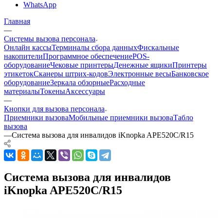
WhatsApp
Главная
—
Системы вызова персонала
Онлайн кассы
Терминалы сбора данных
Фискальные
накопители
Программное обеспечение
POS-
оборудование
Чековые принтеры
Денежные ящики
Принтеры
этикеток
Сканеры штрих-кодов
Электронные весы
Банковское
оборудование
Зеркала обзорные
Расходные
материалы
Токены
Аксессуары
—
Кнопки для вызова персонала
Приемники вызова
Мобильные приемники вызова
Табло
вызова
—
Система вызова для инвалидов iKnopka APE520C/R15
Система вызова для инвалидов
iKnopka APE520C/R15