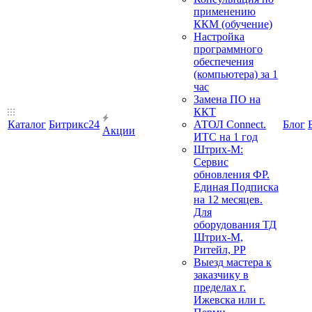
применению
ККМ (обучение)
Настройка
программного
обеспечения
(компьютера) за 1
час
Замена ПО на
ККТ
Каталог
Битрикс24
АТОЛ Connect.
Блог
Акции
ИТС на 1 год
Штрих-М:
Сервис
обновления ФР.
Единая Подписка
на 12 месяцев.
Для
оборудования ТД
Штрих-М,
Ритейл, РР
Выезд мастера к
заказчику в
пределах г.
Ижевска или г.