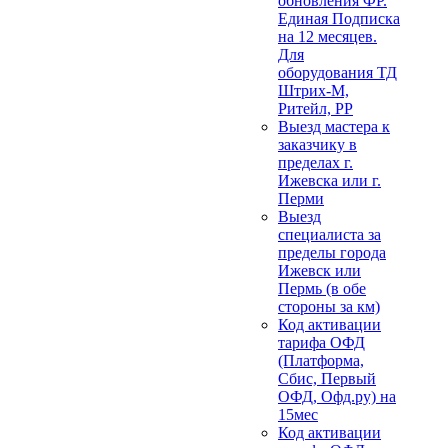
обновления ФР.
Единая Подписка
на 12 месяцев.
Для
оборудования ТД
Штрих-М,
Ритейл, РР
Выезд мастера к
заказчику в
пределах г.
Ижевска или г.
Перми
Выезд
специалиста за
пределы города
Ижевск или
Пермь (в обе
стороны за км)
Код активации
тарифа ОФД
(Платформа,
Сбис, Первый
ОФД, Офд.ру) на
15мес
Код активации