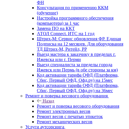
ФН
Консультация по применению ККМ
(обучение)
Настройка программного обеспечения
(компьютера) за 1 час
Замена ПО на ККТ
АТОЛ Connect. ИТС на 1 год
Штрих-М: Сервис обновления ФР. Единая
Подписка на 12 месяцев. Для оборудования
ТД Штрих-М, Ритейл, РР
Выезд мастера к заказчику в пределах г.
Ижевска или г. Перми
Выезд специалиста за пределы города
Ижевск или Пермь (в обе стороны за км)
Код активации тарифа ОФД (Платформа,
Сбис, Первый ОФД, Офд.ру) на 15мес
Код активации тарифа ОФД (Платформа,
Сбис, Первый ОФД, Офд.ру) на 36мес
Ремонт и поверка весового оборудования
Назад
Ремонт и поверка весового оборудования
Ремонт электронных весов
Ремонт весов с печатью этикеток
Ремонт механических весов
Услуги аутсорсинга