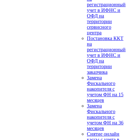
регистрационный
учет в ИФНС и
ОФД на
территории
сервисного
центра
Постановка ККТ
на
регистрационный
учет в ИФНС и
ОФД на
территории
заказчика
Замена
Фискального
накопителя с
учетом ФН на 15
месяцев
Замена
Фискального
накопителя с
учетом ФН на 36
месяцев
Снятие онлайн
кассы с учета в