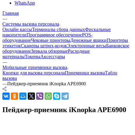
WhatsApp
Главная
—
Системы вызова персонала
Онлайн кассы
Терминалы сбора данных
Фискальные
накопители
Программное обеспечение
POS-
оборудование
Чековые принтеры
Денежные ящики
Принтеры
этикеток
Сканеры штрих-кодов
Электронные весы
Банковское
оборудование
Зеркала обзорные
Расходные
материалы
Токены
Аксессуары
—
Мобильные приемники вызова
Кнопки для вызова персонала
Приемники вызова
Табло
вызова
—
Пейджер-приемник iKnopka APE6900
Пейджер-приемник iKnopka APE6900