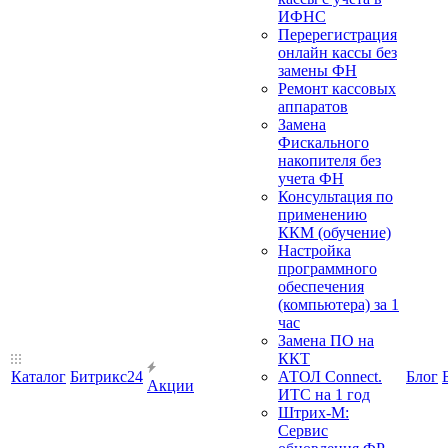
ИФНС
Перерегистрация
онлайн кассы без
замены ФН
Ремонт кассовых
аппаратов
Замена
Фискального
накопителя без
учета ФН
Консультация по
применению
ККМ (обучение)
Настройка
программного
обеспечения
(компьютера) за 1
час
Замена ПО на
ККТ
Каталог
Битрикс24
АТОЛ Connect.
Блог
Акции
ИТС на 1 год
Штрих-М:
Сервис