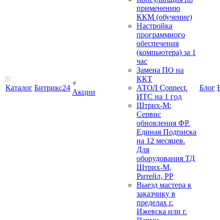
применению
ККМ (обучение)
Настройка
программного
обеспечения
(компьютера) за 1
час
Замена ПО на
ККТ
Каталог
Битрикс24
АТОЛ Connect.
Блог
Акции
ИТС на 1 год
Штрих-М:
Сервис
обновления ФР.
Единая Подписка
на 12 месяцев.
Для
оборудования ТД
Штрих-М,
Ритейл, РР
Выезд мастера к
заказчику в
пределах г.
Ижевска или г.