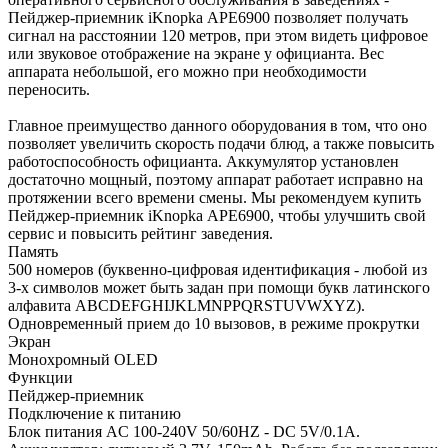
Пейджер-приемник iKnopka АРЕ6900 позволяет получать
сигнал на расстоянии 120 метров, при этом видеть цифровое
или звуковое отображение на экране у официанта. Вес
аппарата небольшой, его можно при необходимости
переносить.
Главное преимущество данного оборудования в том, что оно
позволяет увеличить скорость подачи блюд, а также повысить
работоспособность официанта. Аккумулятор установлен
достаточно мощный, поэтому аппарат работает исправно на
протяжении всего времени смены. Мы рекомендуем купить
Пейджер-приемник iKnopka АРЕ6900, чтобы улучшить свой
сервис и повысить рейтинг заведения.
Память
500 номеров (буквенно-цифровая идентификация - любой из
3-х символов может быть задан при помощи букв латинского
алфавита ABCDEFGHIJKLMNPPQRSTUVWXYZ).
Одновременный прием до 10 вызовов, в режиме прокрутки
Экран
Монохромный OLED
Функции
Пейджер-приемник
Подключение к питанию
Блок питания AC 100-240V 50/60HZ - DC 5V/0.1A.