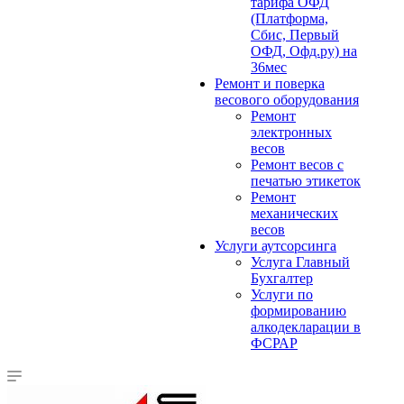
тарифа ОФД
(Платформа,
Сбис, Первый
ОФД, Офд.ру) на
36мес
Ремонт и поверка
весового оборудования
Ремонт
электронных
весов
Ремонт весов с
печатью этикеток
Ремонт
механических
весов
Услуги аутсорсинга
Услуга Главный
Бухгалтер
Услуги по
формированию
алкодекларации в
ФСРАР