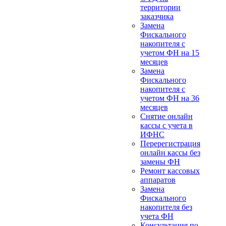
территории
заказчика
Замена
Фискального
накопителя с
учетом ФН на 15
месяцев
Замена
Фискального
накопителя с
учетом ФН на 36
месяцев
Снятие онлайн
кассы с учета в
ИФНС
Перерегистрация
онлайн кассы без
замены ФН
Ремонт кассовых
аппаратов
Замена
Фискального
накопителя без
учета ФН
Консультация по