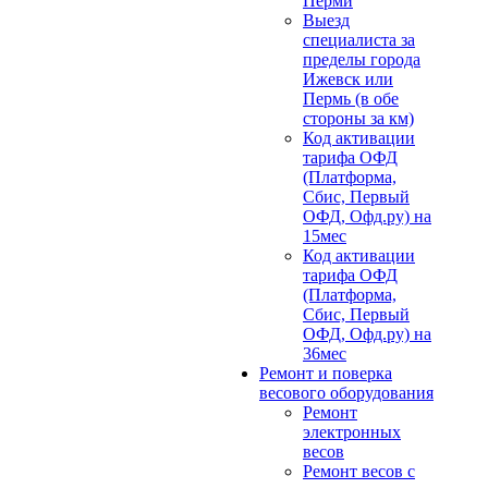
Перми
Выезд
специалиста за
пределы города
Ижевск или
Пермь (в обе
стороны за км)
Код активации
тарифа ОФД
(Платформа,
Сбис, Первый
ОФД, Офд.ру) на
15мес
Код активации
тарифа ОФД
(Платформа,
Сбис, Первый
ОФД, Офд.ру) на
36мес
Ремонт и поверка
весового оборудования
Ремонт
электронных
весов
Ремонт весов с