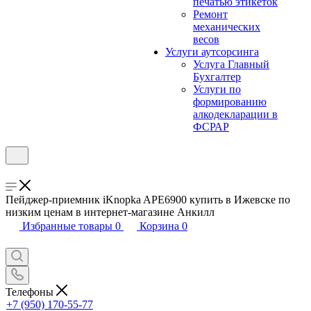
печатью этикеток
Ремонт
механических
весов
Услуги аутсорсинга
Услуга Главный
Бухгалтер
Услуги по
формированию
алкодекларации в
ФСРАР
Пейджер-приемник iKnopka APE6900 купить в Ижевске по
низким ценам в интернет-магазине Анкилл
Избранные товары
0
Корзина
0
Телефоны
+7 (950) 170-55-77