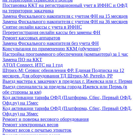
Постановка ККТ на регистрационный учет в ИФНС и ОФД
на территории заказчика
Замена Фискального накопителя с учетом ФН на 15 месяцев
Замена Фискального накопителя с учетом ФН на 36 месяцев
Снятие онлайн кассы с учета в ИФНС
Перерегистрация онлайн кассы без замены ФН
Ремонт кассовых аппаратов
Замена Фискального накопителя без учета ФН
Консультация по применению ККМ (обучение)
Настройка программного обеспечения (компьютера) за 1 час
Замена ПО на ККТ
АТОЛ Connect. ИТС на 1 год
Штрих-М: Сервис обновления ФР. Единая Подписка на 12
месяцев. Для оборудования ТД Штрих-М, Ритейл, РР
Выезд мастера к заказчику в пределах г. Ижевска или г. Перми
Выезд специалиста за пределы города Ижевск или Пермь (в
обе стороны за км)
Код активации тарифа ОФД (Платформа, Сбис, Первый ОФД,
Офд.ру) на 15мес
Код активации тарифа ОФД (Платформа, Сбис, Первый ОФД,
Офд.ру) на 36мес
Ремонт и поверка весового оборудования
Ремонт электронных весов
Ремонт весов с печатью этикеток