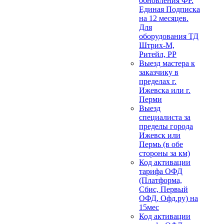
обновления ФР.
Единая Подписка
на 12 месяцев.
Для
оборудования ТД
Штрих-М,
Ритейл, РР
Выезд мастера к
заказчику в
пределах г.
Ижевска или г.
Перми
Выезд
специалиста за
пределы города
Ижевск или
Пермь (в обе
стороны за км)
Код активации
тарифа ОФД
(Платформа,
Сбис, Первый
ОФД, Офд.ру) на
15мес
Код активации