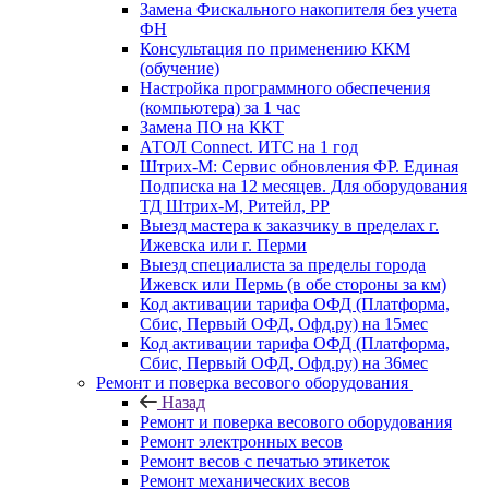
Замена Фискального накопителя без учета
ФН
Консультация по применению ККМ
(обучение)
Настройка программного обеспечения
(компьютера) за 1 час
Замена ПО на ККТ
АТОЛ Connect. ИТС на 1 год
Штрих-М: Сервис обновления ФР. Единая
Подписка на 12 месяцев. Для оборудования
ТД Штрих-М, Ритейл, РР
Выезд мастера к заказчику в пределах г.
Ижевска или г. Перми
Выезд специалиста за пределы города
Ижевск или Пермь (в обе стороны за км)
Код активации тарифа ОФД (Платформа,
Сбис, Первый ОФД, Офд.ру) на 15мес
Код активации тарифа ОФД (Платформа,
Сбис, Первый ОФД, Офд.ру) на 36мес
Ремонт и поверка весового оборудования
Назад
Ремонт и поверка весового оборудования
Ремонт электронных весов
Ремонт весов с печатью этикеток
Ремонт механических весов