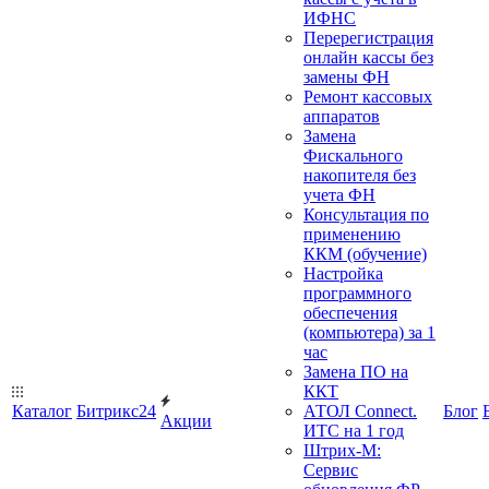
ИФНС
Перерегистрация
онлайн кассы без
замены ФН
Ремонт кассовых
аппаратов
Замена
Фискального
накопителя без
учета ФН
Консультация по
применению
ККМ (обучение)
Настройка
программного
обеспечения
(компьютера) за 1
час
Замена ПО на
ККТ
Каталог
Битрикс24
АТОЛ Connect.
Блог
Акции
ИТС на 1 год
Штрих-М:
Сервис