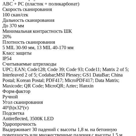
ABC + PC (пластик + поликарбонат)
Скорость сканирования
100 скан/сек
Дальность сканирования
До 370 мм
Минимальная контрастность ШК
20%
Плотность сканирования
5 MIL 30-90 мм, 13 MIL 40-170 мм
Класс защиты
IP54
Считываемые штрихкоды
UPC; EAN; Code128; Code 39; Code 93; Code11; Matrix 2 of 5;
Interleaved 2 of 5; Codabar;MSI Plessey; GS1 DataBar; China
Postal; Korean Postal; PDF417; MicroPDF417; Data Matrix;
Maxicode; QR Code; MicroQR; Aztec; Hanxin
Форм-фактор
Ручной
Угол сканирования
40º(h)x32º(v)
Подсветка
Antireflected, 3500К LED
Ударопрочность
Выдерживает 30 падений с высоты 1,8 м. на бетонную
поверхность или множественные падения с высоты 1,5 м.