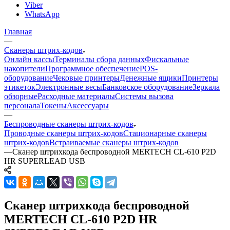
Viber
WhatsApp
Главная
—
Сканеры штрих-кодов
Онлайн кассы
Терминалы сбора данных
Фискальные
накопители
Программное обеспечение
POS-
оборудование
Чековые принтеры
Денежные ящики
Принтеры
этикеток
Электронные весы
Банковское оборудование
Зеркала
обзорные
Расходные материалы
Системы вызова
персонала
Токены
Аксессуары
—
Беспроводные сканеры штрих-кодов
Проводные сканеры штрих-кодов
Стационарные сканеры
штрих-кодов
Встраиваемые сканеры штрих-кодов
—
Сканер штрихкода беспроводной MERTECH CL-610 P2D
HR SUPERLEAD USB
Сканер штрихкода беспроводной
MERTECH CL-610 P2D HR