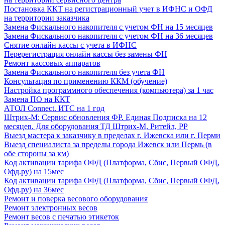
Постановка ККТ на регистрационный учет в ИФНС и ОФД
на территории заказчика
Замена Фискального накопителя с учетом ФН на 15 месяцев
Замена Фискального накопителя с учетом ФН на 36 месяцев
Снятие онлайн кассы с учета в ИФНС
Перерегистрация онлайн кассы без замены ФН
Ремонт кассовых аппаратов
Замена Фискального накопителя без учета ФН
Консультация по применению ККМ (обучение)
Настройка программного обеспечения (компьютера) за 1 час
Замена ПО на ККТ
АТОЛ Connect. ИТС на 1 год
Штрих-М: Сервис обновления ФР. Единая Подписка на 12
месяцев. Для оборудования ТД Штрих-М, Ритейл, РР
Выезд мастера к заказчику в пределах г. Ижевска или г. Перми
Выезд специалиста за пределы города Ижевск или Пермь (в
обе стороны за км)
Код активации тарифа ОФД (Платформа, Сбис, Первый ОФД,
Офд.ру) на 15мес
Код активации тарифа ОФД (Платформа, Сбис, Первый ОФД,
Офд.ру) на 36мес
Ремонт и поверка весового оборудования
Ремонт электронных весов
Ремонт весов с печатью этикеток