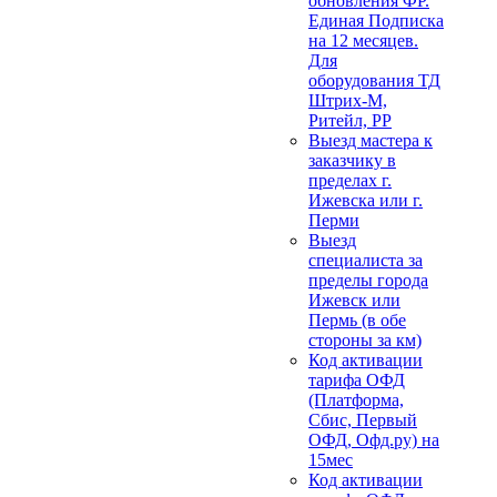
обновления ФР.
Единая Подписка
на 12 месяцев.
Для
оборудования ТД
Штрих-М,
Ритейл, РР
Выезд мастера к
заказчику в
пределах г.
Ижевска или г.
Перми
Выезд
специалиста за
пределы города
Ижевск или
Пермь (в обе
стороны за км)
Код активации
тарифа ОФД
(Платформа,
Сбис, Первый
ОФД, Офд.ру) на
15мес
Код активации