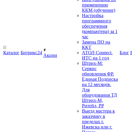
применению
ККМ (обучение)
Настройка
программного
обеспечения
(компьютера) за 1
час
Замена ПО на
ККТ
Каталог
Битрикс24
АТОЛ Connect.
Блог
Акции
ИТС на 1 год
Штрих-М:
Сервис
обновления ФР.
Единая Подписка
на 12 месяцев.
Для
оборудования ТД
Штрих-М,
Ритейл, РР
Выезд мастера к
заказчику в
пределах г.
Ижевска или г.