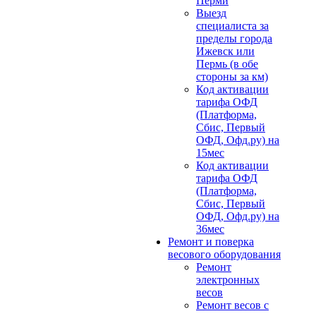
Перми
Выезд
специалиста за
пределы города
Ижевск или
Пермь (в обе
стороны за км)
Код активации
тарифа ОФД
(Платформа,
Сбис, Первый
ОФД, Офд.ру) на
15мес
Код активации
тарифа ОФД
(Платформа,
Сбис, Первый
ОФД, Офд.ру) на
36мес
Ремонт и поверка
весового оборудования
Ремонт
электронных
весов
Ремонт весов с