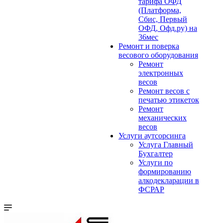
тарифа ОФД
(Платформа,
Сбис, Первый
ОФД, Офд.ру) на
36мес
Ремонт и поверка
весового оборудования
Ремонт
электронных
весов
Ремонт весов с
печатью этикеток
Ремонт
механических
весов
Услуги аутсорсинга
Услуга Главный
Бухгалтер
Услуги по
формированию
алкодекларации в
ФСРАР