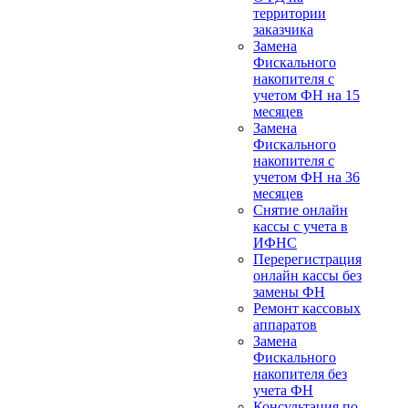
территории
заказчика
Замена
Фискального
накопителя с
учетом ФН на 15
месяцев
Замена
Фискального
накопителя с
учетом ФН на 36
месяцев
Снятие онлайн
кассы с учета в
ИФНС
Перерегистрация
онлайн кассы без
замены ФН
Ремонт кассовых
аппаратов
Замена
Фискального
накопителя без
учета ФН
Консультация по