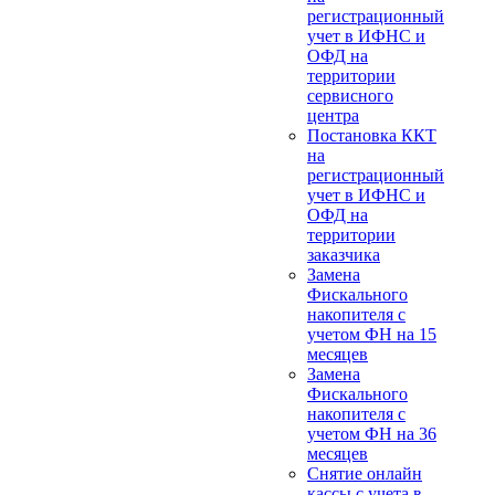
регистрационный
учет в ИФНС и
ОФД на
территории
сервисного
центра
Постановка ККТ
на
регистрационный
учет в ИФНС и
ОФД на
территории
заказчика
Замена
Фискального
накопителя с
учетом ФН на 15
месяцев
Замена
Фискального
накопителя с
учетом ФН на 36
месяцев
Снятие онлайн
кассы с учета в