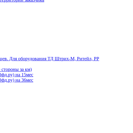
цев. Для оборудования ТД Штрих-М, Ритейл, РР
 стороны за км)
фд.ру) на 15мес
фд.ру) на 36мес