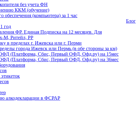
копителя без учета ФН
енению ККМ (обучение)
 обеспечения (компьютера) за 1 час
Блог
1 год
ления ФР. Единая Подписка на 12 месяцев. Для
-М, Ритейл, РР
ику в пределах г. Ижевска или г. Перми
ределы города Ижевск или Пермь (в обе стороны за км)
ОФД (Платформа, Сбис, Первый ОФД, Офд.ру) на 15мес
ОФД (Платформа, Сбис, Первый ОФД, Офд.ру) на 36мес
борудования
сов
 этикеток
есов
тер
ию алкодекларации в ФСРАР