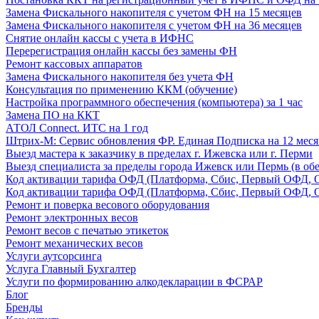
Замена Фискального накопителя с учетом ФН на 15 месяцев
Замена Фискального накопителя с учетом ФН на 36 месяцев
Снятие онлайн кассы с учета в ИФНС
Перерегистрация онлайн кассы без замены ФН
Ремонт кассовых аппаратов
Замена Фискального накопителя без учета ФН
Консультация по применению ККМ (обучение)
Настройка программного обеспечения (компьютера) за 1 час
Замена ПО на ККТ
АТОЛ Connect. ИТС на 1 год
Штрих-М: Сервис обновления ФР. Единая Подписка на 12 меся
Выезд мастера к заказчику в пределах г. Ижевска или г. Перми
Выезд специалиста за пределы города Ижевск или Пермь (в обе
Код активации тарифа ОФД (Платформа, Сбис, Первый ОФД, О
Код активации тарифа ОФД (Платформа, Сбис, Первый ОФД, О
Ремонт и поверка весового оборудования
Ремонт электронных весов
Ремонт весов с печатью этикеток
Ремонт механических весов
Услуги аутсорсинга
Услуга Главный Бухгалтер
Услуги по формированию алкодекларации в ФСРАР
Блог
Бренды