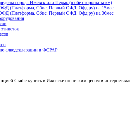
ределы города Ижевск или Пермь (в обе стороны за км)
ОФД (Платформа, Сбис, Первый ОФД, Офд.ру) на 15мес
ОФД (Платформа, Сбис, Первый ОФД, Офд.ру) на 36мес
борудования
сов
 этикеток
есов
тер
ию алкодекларации в ФСРАР
нцией Cradle купить в Ижевске по низким ценам в интернет-ма