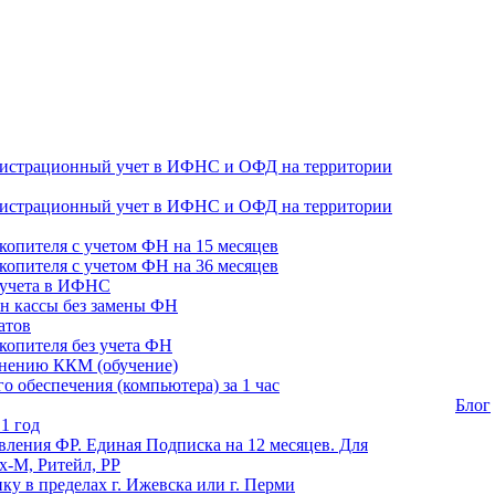
гистрационный учет в ИФНС и ОФД на территории
гистрационный учет в ИФНС и ОФД на территории
копителя с учетом ФН на 15 месяцев
копителя с учетом ФН на 36 месяцев
 учета в ИФНС
н кассы без замены ФН
атов
копителя без учета ФН
енению ККМ (обучение)
 обеспечения (компьютера) за 1 час
Блог
1 год
ления ФР. Единая Подписка на 12 месяцев. Для
-М, Ритейл, РР
ику в пределах г. Ижевска или г. Перми