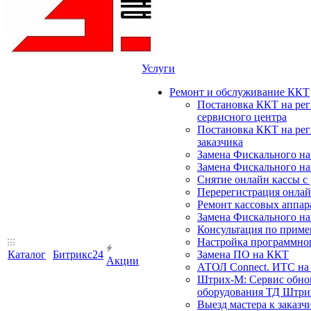
Услуги
Ремонт и обслуживание ККТ
Постановка ККТ на ре
сервисного центра
Постановка ККТ на ре
заказчика
Замена Фискального на
Замена Фискального на
Снятие онлайн кассы с
Перерегистрация онлай
Ремонт кассовых аппар
Замена Фискального на
Консультация по прим
Настройка программного
Каталог
Битрикс24
Замена ПО на ККТ
Акции
АТОЛ Connect. ИТС на 
Штрих-М: Сервис обнов
оборудования ТД Штрих
Выезд мастера к заказч