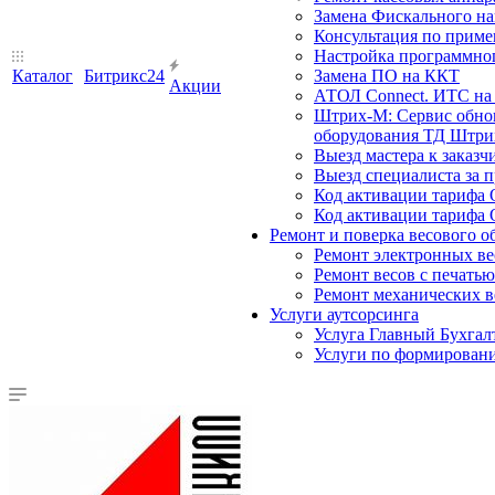
Замена Фискального на
Консультация по прим
Настройка программного
Каталог
Битрикс24
Замена ПО на ККТ
Акции
АТОЛ Connect. ИТС на 
Штрих-М: Сервис обнов
оборудования ТД Штрих
Выезд мастера к заказч
Выезд специалиста за п
Код активации тарифа 
Код активации тарифа 
Ремонт и поверка весового о
Ремонт электронных ве
Ремонт весов с печатью
Ремонт механических в
Услуги аутсорсинга
Услуга Главный Бухгал
Услуги по формирован