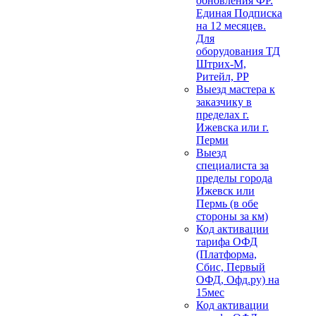
обновления ФР.
Единая Подписка
на 12 месяцев.
Для
оборудования ТД
Штрих-М,
Ритейл, РР
Выезд мастера к
заказчику в
пределах г.
Ижевска или г.
Перми
Выезд
специалиста за
пределы города
Ижевск или
Пермь (в обе
стороны за км)
Код активации
тарифа ОФД
(Платформа,
Сбис, Первый
ОФД, Офд.ру) на
15мес
Код активации