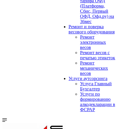
тарифа ОФД
(Платформа,
Сбис, Первый
ОФД, Офд.ру) на
36мес
Ремонт и поверка
весового оборудования
Ремонт
электронных
весов
Ремонт весов с
печатью этикеток
Ремонт
механических
весов
Услуги аутсорсинга
Услуга Главный
Бухгалтер
Услуги по
формированию
алкодекларации в
ФСРАР