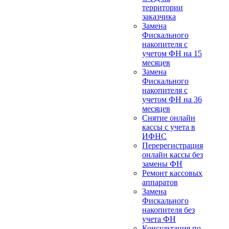
территории
заказчика
Замена
Фискального
накопителя с
учетом ФН на 15
месяцев
Замена
Фискального
накопителя с
учетом ФН на 36
месяцев
Снятие онлайн
кассы с учета в
ИФНС
Перерегистрация
онлайн кассы без
замены ФН
Ремонт кассовых
аппаратов
Замена
Фискального
накопителя без
учета ФН
Консультация по