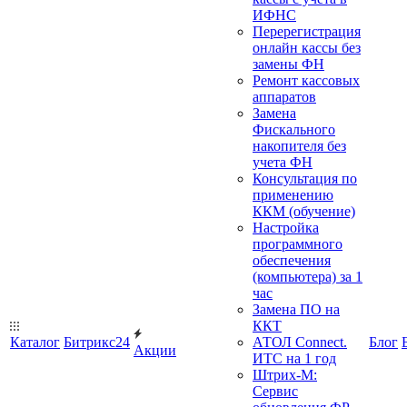
ИФНС
Перерегистрация
онлайн кассы без
замены ФН
Ремонт кассовых
аппаратов
Замена
Фискального
накопителя без
учета ФН
Консультация по
применению
ККМ (обучение)
Настройка
программного
обеспечения
(компьютера) за 1
час
Замена ПО на
ККТ
Каталог
Битрикс24
АТОЛ Connect.
Блог
Акции
ИТС на 1 год
Штрих-М:
Сервис