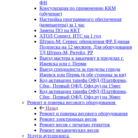
ФН
Консультация по применению ККМ
(обучение)
Настройка программного обеспечения
(компьютера) за 1 час
Замена ПО на ККТ
АТОЛ Connect. ИТС на 1 год
Штрих-М: Сервис обновления ФР. Единая
Подписка на 12 месяцев. Для оборудования
ТД Штрих-М, Ритейл, РР
Выезд мастера к заказчику в пределах г.
Ижевска или г. Перми
Выезд специалиста за пределы города
Ижевск или Пермь (в обе стороны за км)
Код активации тарифа ОФД (Платформа,
Сбис, Первый ОФД, Офд.ру) на 15мес
Код активации тарифа ОФД (Платформа,
Сбис, Первый ОФД, Офд.ру) на 36мес
Ремонт и поверка весового оборудования
Назад
Ремонт и поверка весового оборудования
Ремонт электронных весов
Ремонт весов с печатью этикеток
Ремонт механических весов
Услуги аутсорсинга