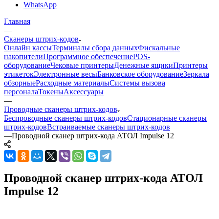
WhatsApp
Главная
—
Сканеры штрих-кодов
Онлайн кассы
Терминалы сбора данных
Фискальные
накопители
Программное обеспечение
POS-
оборудование
Чековые принтеры
Денежные ящики
Принтеры
этикеток
Электронные весы
Банковское оборудование
Зеркала
обзорные
Расходные материалы
Системы вызова
персонала
Токены
Аксессуары
—
Проводные сканеры штрих-кодов
Беспроводные сканеры штрих-кодов
Стационарные сканеры
штрих-кодов
Встраиваемые сканеры штрих-кодов
—
Проводной сканер штрих-кода АТОЛ Impulse 12
Проводной сканер штрих-кода АТОЛ
Impulse 12