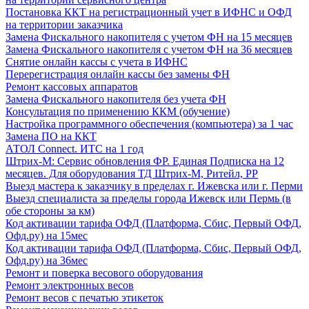
Постановка ККТ на регистрационный учет в ИФНС и ОФД
на территории заказчика
Замена Фискального накопителя с учетом ФН на 15 месяцев
Замена Фискального накопителя с учетом ФН на 36 месяцев
Снятие онлайн кассы с учета в ИФНС
Перерегистрация онлайн кассы без замены ФН
Ремонт кассовых аппаратов
Замена Фискального накопителя без учета ФН
Консультация по применению ККМ (обучение)
Настройка программного обеспечения (компьютера) за 1 час
Замена ПО на ККТ
АТОЛ Connect. ИТС на 1 год
Штрих-М: Сервис обновления ФР. Единая Подписка на 12
месяцев. Для оборудования ТД Штрих-М, Ритейл, РР
Выезд мастера к заказчику в пределах г. Ижевска или г. Перми
Выезд специалиста за пределы города Ижевск или Пермь (в
обе стороны за км)
Код активации тарифа ОФД (Платформа, Сбис, Первый ОФД,
Офд.ру) на 15мес
Код активации тарифа ОФД (Платформа, Сбис, Первый ОФД,
Офд.ру) на 36мес
Ремонт и поверка весового оборудования
Ремонт электронных весов
Ремонт весов с печатью этикеток