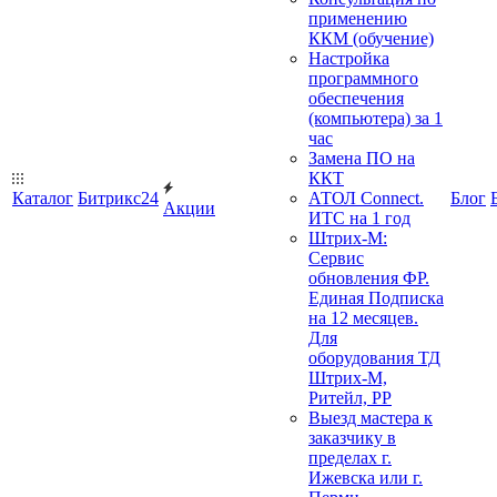
применению
ККМ (обучение)
Настройка
программного
обеспечения
(компьютера) за 1
час
Замена ПО на
ККТ
Каталог
Битрикс24
АТОЛ Connect.
Блог
Акции
ИТС на 1 год
Штрих-М:
Сервис
обновления ФР.
Единая Подписка
на 12 месяцев.
Для
оборудования ТД
Штрих-М,
Ритейл, РР
Выезд мастера к
заказчику в
пределах г.
Ижевска или г.