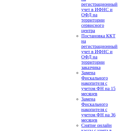
регистрационный
учет в ИФНС и
ОФД на
территории
сервисного
центра
Постановка ККТ
на
регистрационный
учет в ИФНС и
ОФД на
территории
заказчика
Замена
Фискального
накопителя с
учетом ФН на 15
месяцев
Замена
Фискального
накопителя с
учетом ФН на 36
месяцев
Снятие онлайн
кассы с учета в