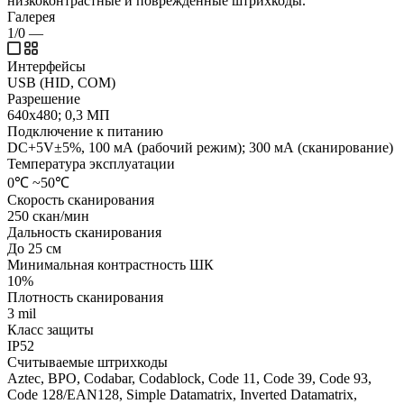
низкоконтрастные и поврежденные штрихкоды.
Галерея
1/0
—
Интерфейсы
USB (HID, COM)
Разрешение
640х480; 0,3 МП
Подключение к питанию
DC+5V±5%, 100 мА (рабочий режим); 300 мА (сканирование)
Температура эксплуатации
0℃ ~50℃
Скорость сканирования
250 скан/мин
Дальность сканирования
До 25 см
Минимальная контрастность ШК
10%
Плотность сканирования
3 mil
Класс защиты
IP52
Считываемые штрихкоды
Aztec, BPO, Codabar, Codablock, Code 11, Code 39, Code 93,
Code 128/EAN128, Simple Datamatrix, Inverted Datamatrix,