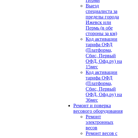
Перми
Выезд
специалиста за
пределы города
Ижевск или
Пермь (в обе
стороны за км)
Код активации
тарифа ОФД
(Платформа,
Сбис, Первый
ОФД, Офд.ру) на
15мес
Код активации
тарифа ОФД
(Платформа,
Сбис, Первый
ОФД, Офд.ру) на
36мес
Ремонт и поверка
весового оборудования
Ремонт
электронных
весов
Ремонт весов с