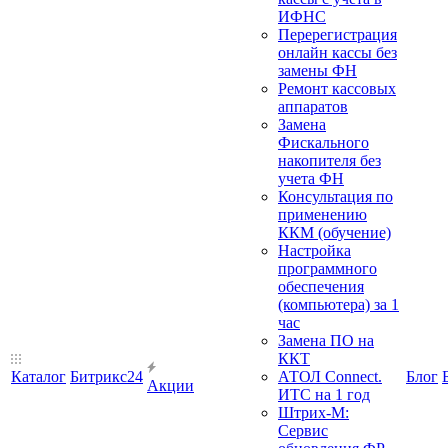
ИФНС
Перерегистрация
онлайн кассы без
замены ФН
Ремонт кассовых
аппаратов
Замена
Фискального
накопителя без
учета ФН
Консультация по
применению
ККМ (обучение)
Настройка
программного
обеспечения
(компьютера) за 1
час
Замена ПО на
ККТ
Каталог
Битрикс24
АТОЛ Connect.
Блог
Акции
ИТС на 1 год
Штрих-М:
Сервис