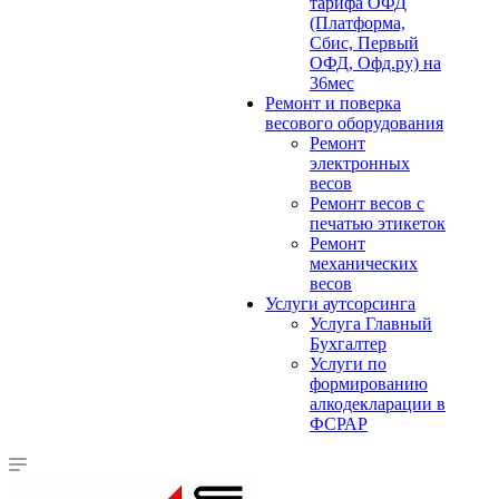
тарифа ОФД
(Платформа,
Сбис, Первый
ОФД, Офд.ру) на
36мес
Ремонт и поверка
весового оборудования
Ремонт
электронных
весов
Ремонт весов с
печатью этикеток
Ремонт
механических
весов
Услуги аутсорсинга
Услуга Главный
Бухгалтер
Услуги по
формированию
алкодекларации в
ФСРАР