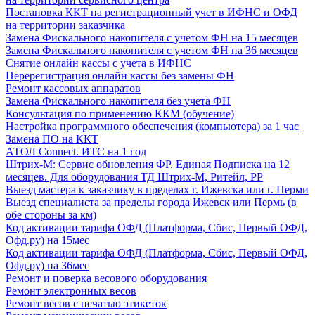
Постановка ККТ на регистрационный учет в ИФНС и ОФД
на территории заказчика
Замена Фискального накопителя с учетом ФН на 15 месяцев
Замена Фискального накопителя с учетом ФН на 36 месяцев
Снятие онлайн кассы с учета в ИФНС
Перерегистрация онлайн кассы без замены ФН
Ремонт кассовых аппаратов
Замена Фискального накопителя без учета ФН
Консультация по применению ККМ (обучение)
Настройка программного обеспечения (компьютера) за 1 час
Замена ПО на ККТ
АТОЛ Connect. ИТС на 1 год
Штрих-М: Сервис обновления ФР. Единая Подписка на 12
месяцев. Для оборудования ТД Штрих-М, Ритейл, РР
Выезд мастера к заказчику в пределах г. Ижевска или г. Перми
Выезд специалиста за пределы города Ижевск или Пермь (в
обе стороны за км)
Код активации тарифа ОФД (Платформа, Сбис, Первый ОФД,
Офд.ру) на 15мес
Код активации тарифа ОФД (Платформа, Сбис, Первый ОФД,
Офд.ру) на 36мес
Ремонт и поверка весового оборудования
Ремонт электронных весов
Ремонт весов с печатью этикеток