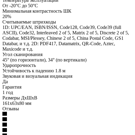
Температура эксплуатации
От -20°C до 50°C
Минимальная контрастность ШК
20%
Считываемые штрихкоды
1D: UPC/EAN, ISBN/ISSN, Code128, Code39, Code39 (full
ASCII), Code32, Interleaved 2 of 5, Matrix 2 of 5, Discrete 2 of 5,
Codabar, MSI/Plessey, Chinese 2 of 5, China Postal Code, GS1
Databar, и т.д. 2D: PDF417, Datamatrix, QR-Code, Aztec,
Maxicode и т.д.
Угол сканирования
45° (по горизонтали), 34° (по вертикали)
Ударопрочность
Устойчивость к падению 1.8 м
Звуковая и визуальная индикация
Да
Гарантия
1 год
Размеры ДхШхВ
161х63х80 мм
Отзывы