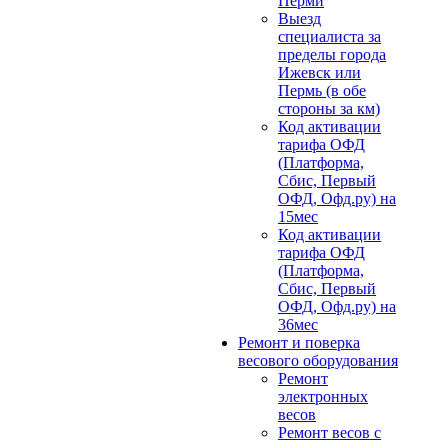
Перми
Выезд
специалиста за
пределы города
Ижевск или
Пермь (в обе
стороны за км)
Код активации
тарифа ОФД
(Платформа,
Сбис, Первый
ОФД, Офд.ру) на
15мес
Код активации
тарифа ОФД
(Платформа,
Сбис, Первый
ОФД, Офд.ру) на
36мес
Ремонт и поверка
весового оборудования
Ремонт
электронных
весов
Ремонт весов с