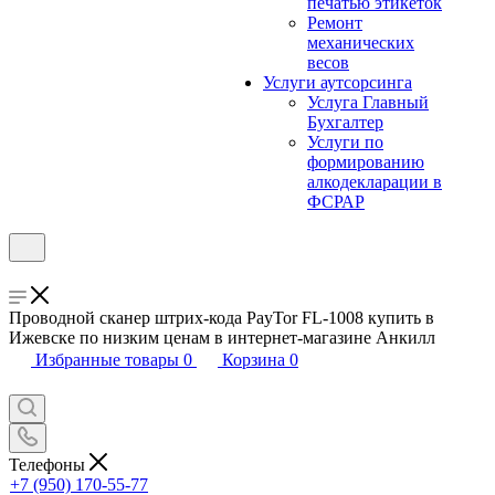
печатью этикеток
Ремонт
механических
весов
Услуги аутсорсинга
Услуга Главный
Бухгалтер
Услуги по
формированию
алкодекларации в
ФСРАР
Проводной сканер штрих-кода PayTor FL-1008 купить в
Ижевске по низким ценам в интернет-магазине Анкилл
Избранные товары
0
Корзина
0
Телефоны
+7 (950) 170-55-77