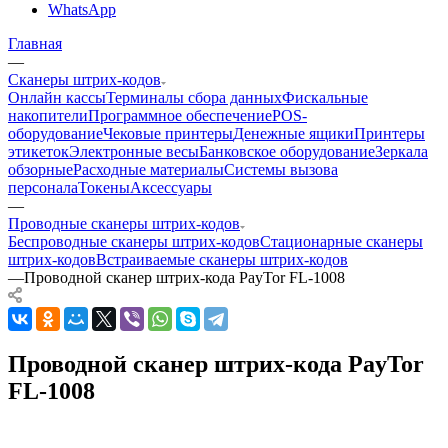
WhatsApp
Главная
—
Сканеры штрих-кодов
Онлайн кассы
Терминалы сбора данных
Фискальные
накопители
Программное обеспечение
POS-
оборудование
Чековые принтеры
Денежные ящики
Принтеры
этикеток
Электронные весы
Банковское оборудование
Зеркала
обзорные
Расходные материалы
Системы вызова
персонала
Токены
Аксессуары
—
Проводные сканеры штрих-кодов
Беспроводные сканеры штрих-кодов
Стационарные сканеры
штрих-кодов
Встраиваемые сканеры штрих-кодов
—
Проводной сканер штрих-кода PayTor FL-1008
Проводной сканер штрих-кода PayTor
FL-1008