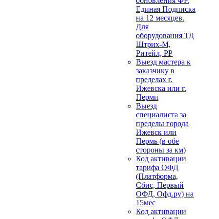
обновления ФР.
Единая Подписка
на 12 месяцев.
Для
оборудования ТД
Штрих-М,
Ритейл, РР
Выезд мастера к
заказчику в
пределах г.
Ижевска или г.
Перми
Выезд
специалиста за
пределы города
Ижевск или
Пермь (в обе
стороны за км)
Код активации
тарифа ОФД
(Платформа,
Сбис, Первый
ОФД, Офд.ру) на
15мес
Код активации