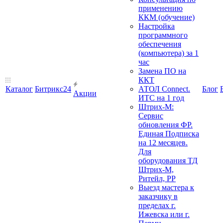
применению
ККМ (обучение)
Настройка
программного
обеспечения
(компьютера) за 1
час
Замена ПО на
ККТ
Каталог
Битрикс24
АТОЛ Connect.
Блог
Акции
ИТС на 1 год
Штрих-М:
Сервис
обновления ФР.
Единая Подписка
на 12 месяцев.
Для
оборудования ТД
Штрих-М,
Ритейл, РР
Выезд мастера к
заказчику в
пределах г.
Ижевска или г.