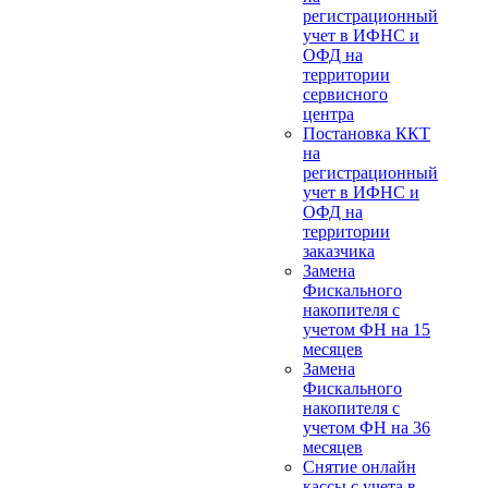
регистрационный
учет в ИФНС и
ОФД на
территории
сервисного
центра
Постановка ККТ
на
регистрационный
учет в ИФНС и
ОФД на
территории
заказчика
Замена
Фискального
накопителя с
учетом ФН на 15
месяцев
Замена
Фискального
накопителя с
учетом ФН на 36
месяцев
Снятие онлайн
кассы с учета в