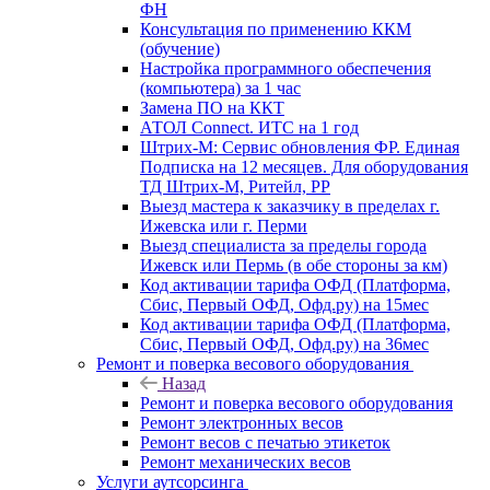
ФН
Консультация по применению ККМ
(обучение)
Настройка программного обеспечения
(компьютера) за 1 час
Замена ПО на ККТ
АТОЛ Connect. ИТС на 1 год
Штрих-М: Сервис обновления ФР. Единая
Подписка на 12 месяцев. Для оборудования
ТД Штрих-М, Ритейл, РР
Выезд мастера к заказчику в пределах г.
Ижевска или г. Перми
Выезд специалиста за пределы города
Ижевск или Пермь (в обе стороны за км)
Код активации тарифа ОФД (Платформа,
Сбис, Первый ОФД, Офд.ру) на 15мес
Код активации тарифа ОФД (Платформа,
Сбис, Первый ОФД, Офд.ру) на 36мес
Ремонт и поверка весового оборудования
Назад
Ремонт и поверка весового оборудования
Ремонт электронных весов
Ремонт весов с печатью этикеток
Ремонт механических весов
Услуги аутсорсинга