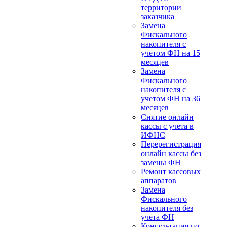
территории
заказчика
Замена
Фискального
накопителя с
учетом ФН на 15
месяцев
Замена
Фискального
накопителя с
учетом ФН на 36
месяцев
Снятие онлайн
кассы с учета в
ИФНС
Перерегистрация
онлайн кассы без
замены ФН
Ремонт кассовых
аппаратов
Замена
Фискального
накопителя без
учета ФН
Консультация по