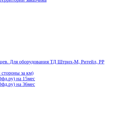
цев. Для оборудования ТД Штрих-М, Ритейл, РР
 стороны за км)
фд.ру) на 15мес
фд.ру) на 36мес