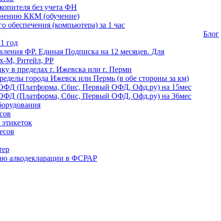
копителя без учета ФН
енению ККМ (обучение)
 обеспечения (компьютера) за 1 час
Блог
1 год
ления ФР. Единая Подписка на 12 месяцев. Для
-М, Ритейл, РР
ику в пределах г. Ижевска или г. Перми
ределы города Ижевск или Пермь (в обе стороны за км)
ОФД (Платформа, Сбис, Первый ОФД, Офд.ру) на 15мес
ОФД (Платформа, Сбис, Первый ОФД, Офд.ру) на 36мес
борудования
сов
 этикеток
есов
тер
ию алкодекларации в ФСРАР