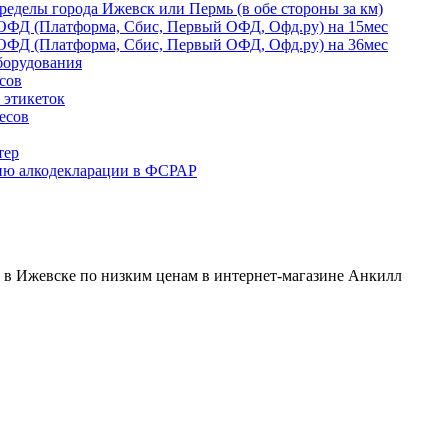
ределы города Ижевск или Пермь (в обе стороны за км)
ОФД (Платформа, Сбис, Первый ОФД, Офд.ру) на 15мес
ОФД (Платформа, Сбис, Первый ОФД, Офд.ру) на 36мес
борудования
сов
 этикеток
есов
тер
ию алкодекларации в ФСРАР
в Ижевске по низким ценам в интернет-магазине Анкилл