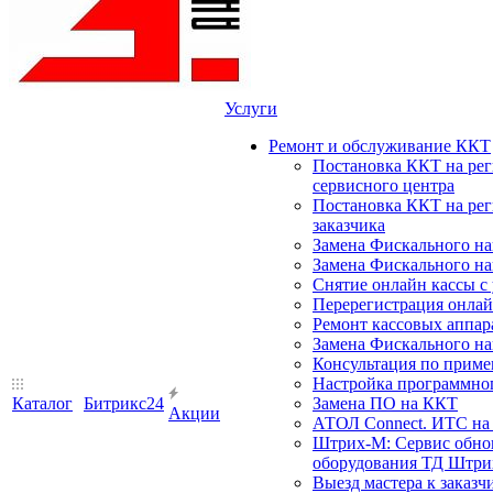
Услуги
Ремонт и обслуживание ККТ
Постановка ККТ на ре
сервисного центра
Постановка ККТ на ре
заказчика
Замена Фискального на
Замена Фискального на
Снятие онлайн кассы с
Перерегистрация онлай
Ремонт кассовых аппар
Замена Фискального на
Консультация по прим
Настройка программного
Каталог
Битрикс24
Замена ПО на ККТ
Акции
АТОЛ Connect. ИТС на 
Штрих-М: Сервис обнов
оборудования ТД Штрих
Выезд мастера к заказч