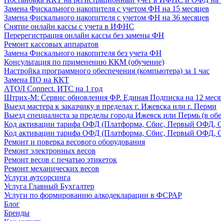
Замена Фискального накопителя с учетом ФН на 15 месяцев
Замена Фискального накопителя с учетом ФН на 36 месяцев
Снятие онлайн кассы с учета в ИФНС
Перерегистрация онлайн кассы без замены ФН
Ремонт кассовых аппаратов
Замена Фискального накопителя без учета ФН
Консультация по применению ККМ (обучение)
Настройка программного обеспечения (компьютера) за 1 час
Замена ПО на ККТ
АТОЛ Connect. ИТС на 1 год
Штрих-М: Сервис обновления ФР. Единая Подписка на 12 меся
Выезд мастера к заказчику в пределах г. Ижевска или г. Перми
Выезд специалиста за пределы города Ижевск или Пермь (в обе
Код активации тарифа ОФД (Платформа, Сбис, Первый ОФД, О
Код активации тарифа ОФД (Платформа, Сбис, Первый ОФД, О
Ремонт и поверка весового оборудования
Ремонт электронных весов
Ремонт весов с печатью этикеток
Ремонт механических весов
Услуги аутсорсинга
Услуга Главный Бухгалтер
Услуги по формированию алкодекларации в ФСРАР
Блог
Бренды