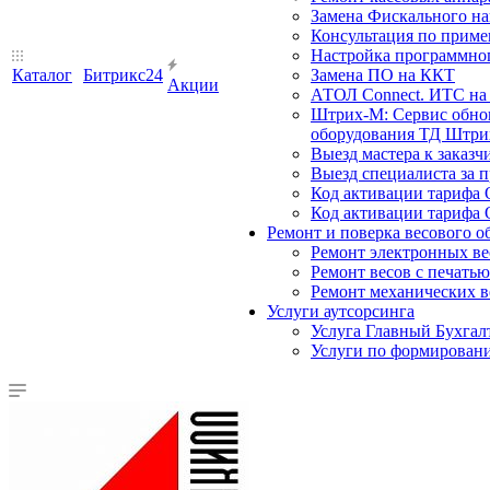
Замена Фискального на
Консультация по прим
Настройка программного
Каталог
Битрикс24
Замена ПО на ККТ
Акции
АТОЛ Connect. ИТС на 
Штрих-М: Сервис обнов
оборудования ТД Штрих
Выезд мастера к заказч
Выезд специалиста за п
Код активации тарифа 
Код активации тарифа 
Ремонт и поверка весового о
Ремонт электронных ве
Ремонт весов с печатью
Ремонт механических в
Услуги аутсорсинга
Услуга Главный Бухгал
Услуги по формирован