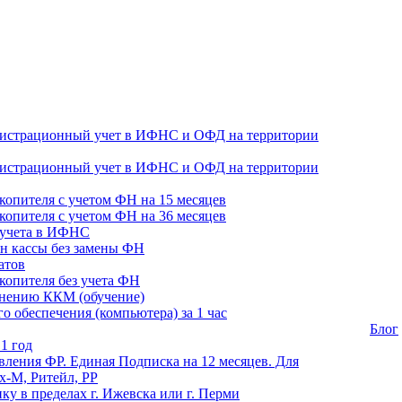
гистрационный учет в ИФНС и ОФД на территории
гистрационный учет в ИФНС и ОФД на территории
копителя с учетом ФН на 15 месяцев
копителя с учетом ФН на 36 месяцев
 учета в ИФНС
н кассы без замены ФН
атов
копителя без учета ФН
енению ККМ (обучение)
 обеспечения (компьютера) за 1 час
Блог
1 год
ления ФР. Единая Подписка на 12 месяцев. Для
-М, Ритейл, РР
ику в пределах г. Ижевска или г. Перми