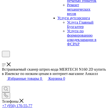
печатью этикеток
Ремонт
механических
весов
Услуги аутсорсинга
Услуга Главный
Бухгалтер
Услуги по
формированию
алкодекларации в
ФСРАР
Встраиваемый сканер штрих-кода MERTECH N160 2D купить
в Ижевске по низким ценам в интернет-магазине Анкилл
Избранные товары
0
Корзина
0
Телефоны
+7 (950) 170-55-77