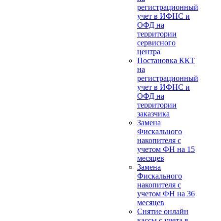
регистрационный
учет в ИФНС и
ОФД на
территории
сервисного
центра
Постановка ККТ
на
регистрационный
учет в ИФНС и
ОФД на
территории
заказчика
Замена
Фискального
накопителя с
учетом ФН на 15
месяцев
Замена
Фискального
накопителя с
учетом ФН на 36
месяцев
Снятие онлайн
кассы с учета в