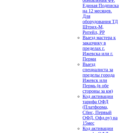
обновления ФР.
Единая Подписка
на 12 месяцев.
Для
оборудования ТД
Штрих-М,
Ритейл, РР
Выезд мастера к
заказчику в
пределах г.
Ижевска или г.
Перми
Выезд
специалиста за
пределы города
Ижевск или
Пермь (в обе
стороны за км)
Код активации
тарифа ОФД
(Платформа,
Сбис, Первый
ОФД, Офд.ру) на
15мес
Код активации