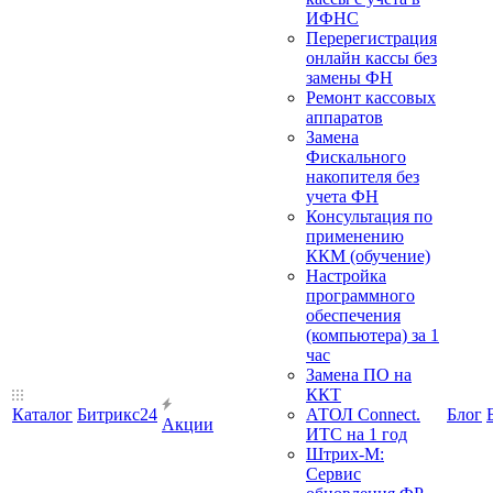
ИФНС
Перерегистрация
онлайн кассы без
замены ФН
Ремонт кассовых
аппаратов
Замена
Фискального
накопителя без
учета ФН
Консультация по
применению
ККМ (обучение)
Настройка
программного
обеспечения
(компьютера) за 1
час
Замена ПО на
ККТ
Каталог
Битрикс24
АТОЛ Connect.
Блог
Акции
ИТС на 1 год
Штрих-М:
Сервис