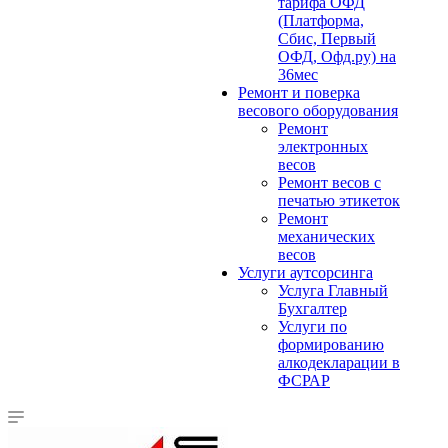
тарифа ОФД
(Платформа,
Сбис, Первый
ОФД, Офд.ру) на
36мес
Ремонт и поверка
весового оборудования
Ремонт
электронных
весов
Ремонт весов с
печатью этикеток
Ремонт
механических
весов
Услуги аутсорсинга
Услуга Главный
Бухгалтер
Услуги по
формированию
алкодекларации в
ФСРАР