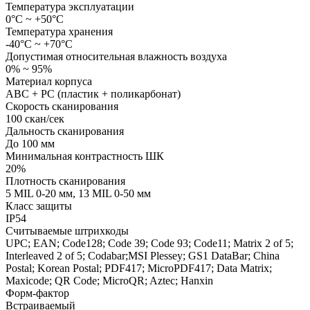
Температура эксплуатации
0°С ~ +50°С
Температура хранения
-40°С ~ +70°С
Допустимая относительная влажность воздуха
0% ~ 95%
Материал корпуса
ABC + PC (пластик + поликарбонат)
Скорость сканирования
100 скан/сек
Дальность сканирования
До 100 мм
Минимальная контрастность ШК
20%
Плотность сканирования
5 MIL 0-20 мм, 13 MIL 0-50 мм
Класс защиты
IP54
Считываемые штрихкоды
UPC; EAN; Code128; Code 39; Code 93; Code11; Matrix 2 of 5;
Interleaved 2 of 5; Codabar;MSI Plessey; GS1 DataBar; China
Postal; Korean Postal; PDF417; MicroPDF417; Data Matrix;
Maxicode; QR Code; MicroQR; Aztec; Hanxin
Форм-фактор
Встраиваемый