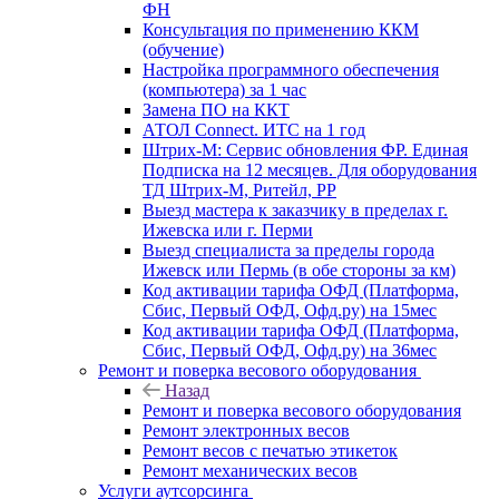
ФН
Консультация по применению ККМ
(обучение)
Настройка программного обеспечения
(компьютера) за 1 час
Замена ПО на ККТ
АТОЛ Connect. ИТС на 1 год
Штрих-М: Сервис обновления ФР. Единая
Подписка на 12 месяцев. Для оборудования
ТД Штрих-М, Ритейл, РР
Выезд мастера к заказчику в пределах г.
Ижевска или г. Перми
Выезд специалиста за пределы города
Ижевск или Пермь (в обе стороны за км)
Код активации тарифа ОФД (Платформа,
Сбис, Первый ОФД, Офд.ру) на 15мес
Код активации тарифа ОФД (Платформа,
Сбис, Первый ОФД, Офд.ру) на 36мес
Ремонт и поверка весового оборудования
Назад
Ремонт и поверка весового оборудования
Ремонт электронных весов
Ремонт весов с печатью этикеток
Ремонт механических весов
Услуги аутсорсинга