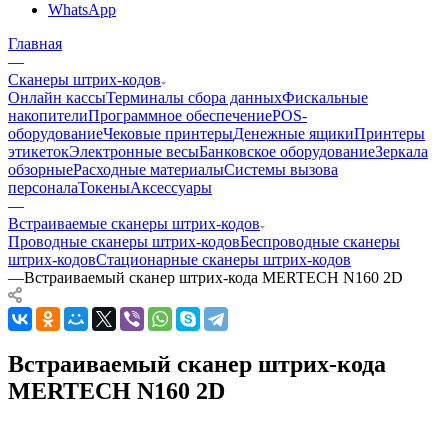
WhatsApp
Главная
—
Сканеры штрих-кодов
Онлайн кассы
Терминалы сбора данных
Фискальные
накопители
Программное обеспечение
POS-
оборудование
Чековые принтеры
Денежные ящики
Принтеры
этикеток
Электронные весы
Банковское оборудование
Зеркала
обзорные
Расходные материалы
Системы вызова
персонала
Токены
Аксессуары
—
Встраиваемые сканеры штрих-кодов
Проводные сканеры штрих-кодов
Беспроводные сканеры
штрих-кодов
Стационарные сканеры штрих-кодов
—
Встраиваемый сканер штрих-кода MERTECH N160 2D
Встраиваемый сканер штрих-кода
MERTECH N160 2D