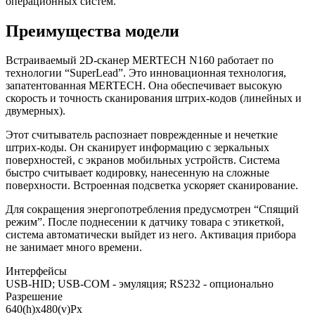
операционных систем.
Преимущества модели
Встраиваемый 2D-сканер MERTECH N160 работает по
технологии “SuperLead”. Это инновационная технология,
запатентованная MERTECH. Она обеспечивает высокую
скорость и точность сканирования штрих-кодов (линейных и
двумерных).
Этот считыватель распознает поврежденные и нечеткие
штрих-коды. Он сканирует информацию с зеркальных
поверхностей, с экранов мобильных устройств. Система
быстро считывает кодировку, нанесенную на сложные
поверхности. Встроенная подсветка ускоряет сканирование.
Для сокращения энергопотребления предусмотрен “Спящий
режим”. После поднесении к датчику товара с этикеткой,
система автоматически выйдет из него. Активация прибора
не занимает много времени.
Интерфейсы
USB-HID; USB-COM - эмуляция; RS232 - опционально
Разрешение
640(h)х480(v)Px