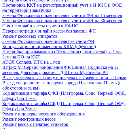
Постановка ККТ на регистрационный учет в ИФНС и ОФД
на территории заказчика
Замена Фискального накопителя с учетом ФН на 15 месяцев
Замена Фискального накопителя с учетом ФН на 36 месяцев
Снятие онлайн кассы с учета в ИФНС
Перерегистрация онлайн кассы без замены ФН
Ремонт кассовых аппаратов
Замена Фискального накопителя без учета ФН
Консультация по применению ККМ (обучение)
Настройка программного обеспечения (компьютера) за 1 час
Замена ПО на ККТ
АТОЛ Connect. ИТС на 1 год
Штрих-М: Сервис обновления ФР. Единая Подписка на 12
месяцев. Для оборудования ТД Штрих-М, Ритейл, РР
Выезд мастера к заказчику в пределах г. Ижевска или г. Перми
Выезд специалиста за пределы города Ижевск или Пермь (в
обе стороны за км)
Код активации тарифа ОФД (Платформа, Сбис, Первый ОФД,
Офд.ру) на 15мес
Код активации тарифа ОФД (Платформа, Сбис, Первый ОФД,
Офд.ру) на 36мес
Ремонт и поверка весового оборудования
Ремонт электронных весов
Ремонт весов с печатью этикеток