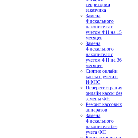
территории
заказчика
Замена
Фискального
накопителя с
учетом ФН на 15
месяцев
Замена
Фискального
накопителя с
учетом ФН на 36
месяцев
Снятие онлайн
кассы с учета в
ИФНС
Перерегистрация
онлайн кассы без
замены ФН
Ремонт кассовых
аппаратов
Замена
Фискального
накопителя без
учета ФН
Консультация по