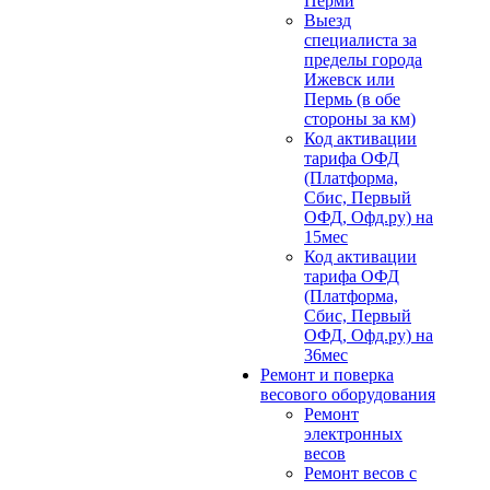
Перми
Выезд
специалиста за
пределы города
Ижевск или
Пермь (в обе
стороны за км)
Код активации
тарифа ОФД
(Платформа,
Сбис, Первый
ОФД, Офд.ру) на
15мес
Код активации
тарифа ОФД
(Платформа,
Сбис, Первый
ОФД, Офд.ру) на
36мес
Ремонт и поверка
весового оборудования
Ремонт
электронных
весов
Ремонт весов с