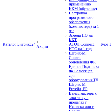
применению
ККМ (обучение)
Настройка
программного
обеспечения
(компьютера) за 1
час
Замена ПО на
ККТ
Каталог
Битрикс24
АТОЛ Connect.
Блог
Акции
ИТС на 1 год
Штрих-М:
Сервис
обновления ФР.
Единая Подписка
на 12 месяцев.
Для
оборудования ТД
Штрих-М,
Ритейл, РР
Выезд мастера к
заказчику в
пределах г.
Ижевска или г.