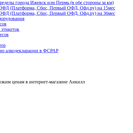
ределы города Ижевск или Пермь (в обе стороны за км)
ОФД (Платформа, Сбис, Первый ОФД, Офд.ру) на 15мес
ОФД (Платформа, Сбис, Первый ОФД, Офд.ру) на 36мес
борудования
сов
 этикеток
есов
тер
ию алкодекларации в ФСРАР
изким ценам в интернет-магазине Анкилл