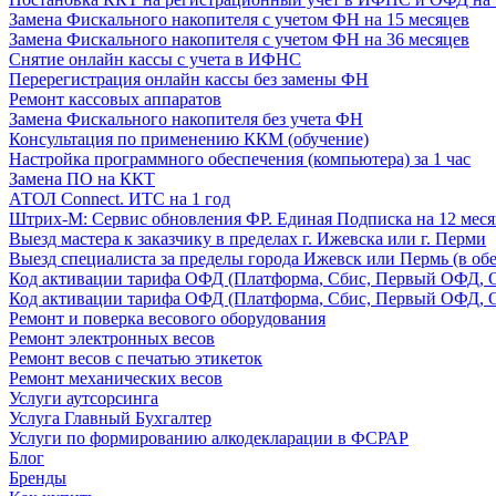
Замена Фискального накопителя с учетом ФН на 15 месяцев
Замена Фискального накопителя с учетом ФН на 36 месяцев
Снятие онлайн кассы с учета в ИФНС
Перерегистрация онлайн кассы без замены ФН
Ремонт кассовых аппаратов
Замена Фискального накопителя без учета ФН
Консультация по применению ККМ (обучение)
Настройка программного обеспечения (компьютера) за 1 час
Замена ПО на ККТ
АТОЛ Connect. ИТС на 1 год
Штрих-М: Сервис обновления ФР. Единая Подписка на 12 меся
Выезд мастера к заказчику в пределах г. Ижевска или г. Перми
Выезд специалиста за пределы города Ижевск или Пермь (в обе
Код активации тарифа ОФД (Платформа, Сбис, Первый ОФД, О
Код активации тарифа ОФД (Платформа, Сбис, Первый ОФД, О
Ремонт и поверка весового оборудования
Ремонт электронных весов
Ремонт весов с печатью этикеток
Ремонт механических весов
Услуги аутсорсинга
Услуга Главный Бухгалтер
Услуги по формированию алкодекларации в ФСРАР
Блог
Бренды