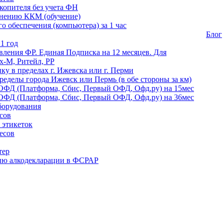
копителя без учета ФН
енению ККМ (обучение)
 обеспечения (компьютера) за 1 час
Блог
1 год
ления ФР. Единая Подписка на 12 месяцев. Для
-М, Ритейл, РР
ику в пределах г. Ижевска или г. Перми
ределы города Ижевск или Пермь (в обе стороны за км)
ОФД (Платформа, Сбис, Первый ОФД, Офд.ру) на 15мес
ОФД (Платформа, Сбис, Первый ОФД, Офд.ру) на 36мес
борудования
сов
 этикеток
есов
тер
ию алкодекларации в ФСРАР