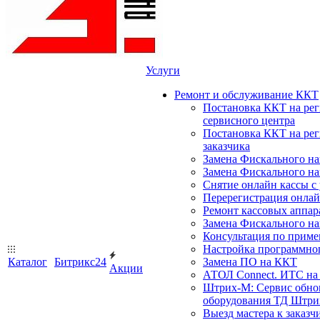
Услуги
Ремонт и обслуживание ККТ
Постановка ККТ на ре
сервисного центра
Постановка ККТ на ре
заказчика
Замена Фискального на
Замена Фискального на
Снятие онлайн кассы с
Перерегистрация онлай
Ремонт кассовых аппар
Замена Фискального на
Консультация по прим
Настройка программного
Каталог
Битрикс24
Замена ПО на ККТ
Акции
АТОЛ Connect. ИТС на 
Штрих-М: Сервис обнов
оборудования ТД Штрих
Выезд мастера к заказч