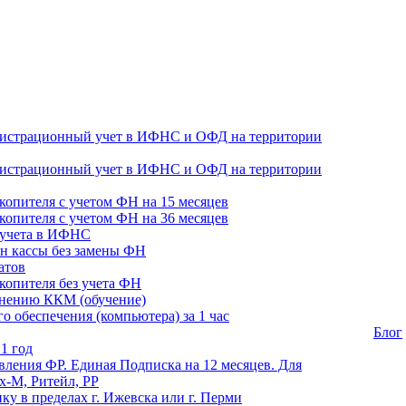
гистрационный учет в ИФНС и ОФД на территории
гистрационный учет в ИФНС и ОФД на территории
копителя с учетом ФН на 15 месяцев
копителя с учетом ФН на 36 месяцев
 учета в ИФНС
н кассы без замены ФН
атов
копителя без учета ФН
енению ККМ (обучение)
 обеспечения (компьютера) за 1 час
Блог
1 год
ления ФР. Единая Подписка на 12 месяцев. Для
-М, Ритейл, РР
ику в пределах г. Ижевска или г. Перми