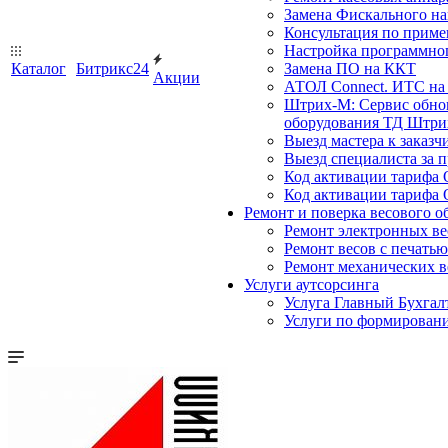
Замена Фискального на
Консультация по прим
Настройка программного
Каталог
Битрикс24
Замена ПО на ККТ
Акции
АТОЛ Connect. ИТС на 
Штрих-М: Сервис обнов
оборудования ТД Штрих
Выезд мастера к заказч
Выезд специалиста за п
Код активации тарифа 
Код активации тарифа 
Ремонт и поверка весового о
Ремонт электронных ве
Ремонт весов с печатью
Ремонт механических в
Услуги аутсорсинга
Услуга Главный Бухгал
Услуги по формирован