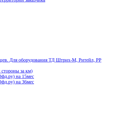
цев. Для оборудования ТД Штрих-М, Ритейл, РР
 стороны за км)
фд.ру) на 15мес
фд.ру) на 36мес